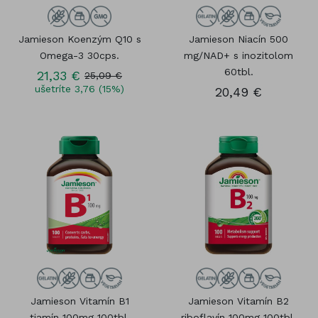
Jamieson Koenzým Q10 s
Jamieson Niacín 500
Omega-3 30cps.
mg/NAD+ s inozitolom
60tbl.
21,33 €
25,09 €
ušetríte 3,76 (15%)
20,49 €
Jamieson Vitamín B1
Jamieson Vitamín B2
tiamín 100mg 100tbl.
riboflavín 100mg 100tbl.