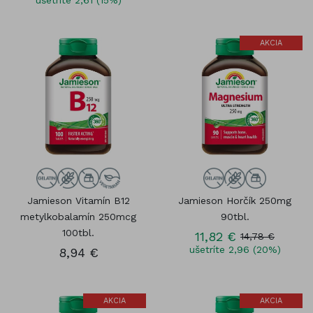
ušetríte 2,61 (15%)
AKCIA
Jamieson Vitamín B12
Jamieson Horčík 250mg
metylkobalamín 250mcg
90tbl.
100tbl.
11,82 €
14,78 €
ušetríte 2,96 (20%)
8,94 €
AKCIA
AKCIA