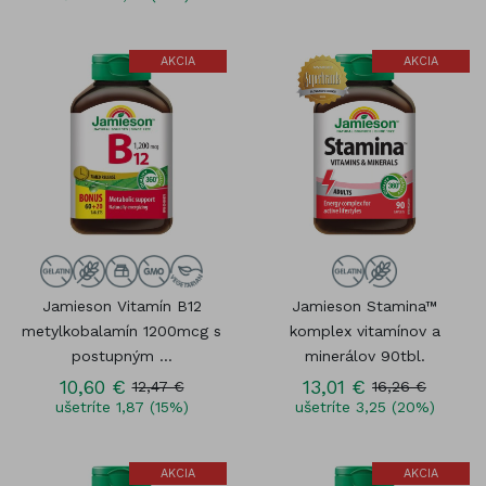
AKCIA
AKCIA
Jamieson Vitamín B12
Jamieson Stamina™
metylkobalamín 1200mcg s
komplex vitamínov a
postupným ...
minerálov 90tbl.
10,60 €
13,01 €
12,47 €
16,26 €
ušetríte 1,87 (15%)
ušetríte 3,25 (20%)
AKCIA
AKCIA