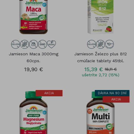
Jamieson Maca 3000mg
Jamieson Železo plus B12
60cps.
cmúľacie tablety 45tbl.
19,90 €
15,39 €
18,11 €
ušetríte 2,72 (15%)
AKCIA
DÁVKA NA 90 DNÍ
AKCIA