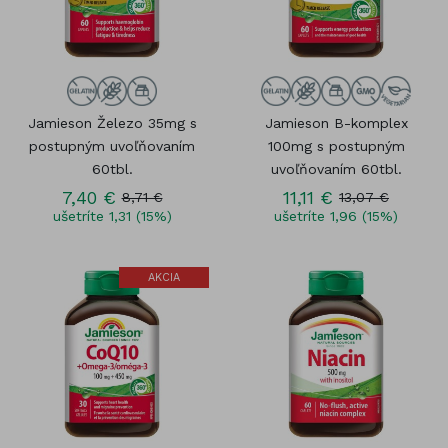
Jamieson Železo 35mg s
Jamieson B-komplex
postupným uvoľňovaním
100mg s postupným
60tbl.
uvoľňovaním 60tbl.
7,40 €
11,11 €
8,71 €
13,07 €
ušetríte 1,31 (15%)
ušetríte 1,96 (15%)
AKCIA