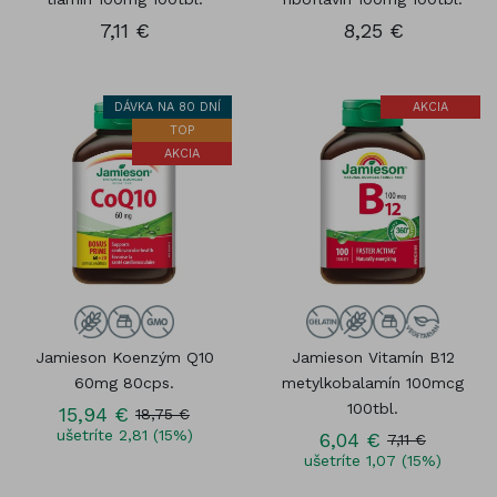
7,11 €
8,25 €
DÁVKA NA 80 DNÍ
AKCIA
TOP
AKCIA
Jamieson Koenzým Q10
Jamieson Vitamín B12
60mg 80cps.
metylkobalamín 100mcg
100tbl.
15,94 €
18,75 €
ušetríte 2,81 (15%)
6,04 €
7,11 €
ušetríte 1,07 (15%)