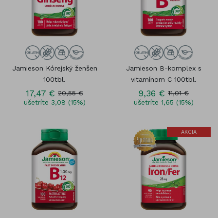
Jamieson Kórejský ženšen
Jamieson B-komplex s
100tbl.
vitamínom C 100tbl.
17,47 €
9,36 €
20,55 €
11,01 €
ušetríte 3,08 (15%)
ušetríte 1,65 (15%)
AKCIA