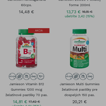
60cps.
forme 200ml
14,48 €
13,73 €
16,15 €
ušetríte 2,42 (15%)
AKCIA
Jamieson Vitamín B12
Jamieson Multi Gummies
Gummies 1200 mcg
želatínové pastilky pre
želatínové pastilky 70 pas.
dospelých 150 pas.
14,81 €
20,21 €
17,42 €