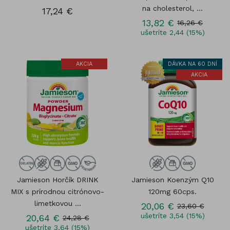
na cholesterol, ...
17,24 €
13,82 €
16,26 €
ušetríte 2,44 (15%)
AKCIA
DÁVKA NA 60 DNÍ
AKCIA
Jamieson Horčík DRINK
Jamieson Koenzým Q10
MIX s prírodnou citrónovo-
120mg 60cps.
limetkovou ...
20,06 €
23,60 €
ušetríte 3,54 (15%)
20,64 €
24,28 €
ušetríte 3,64 (15%)