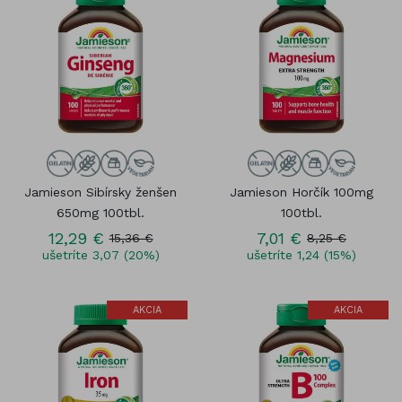
Jamieson Sibírsky ženšen
Jamieson Horčík 100mg
650mg 100tbl.
100tbl.
12,29 €
7,01 €
15,36 €
8,25 €
ušetríte 3,07 (20%)
ušetríte 1,24 (15%)
AKCIA
AKCIA