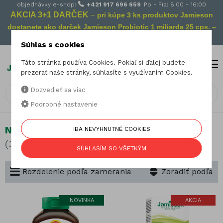
objednávky e-shop:
+421 917 696 659
Po - Pia: 8:00 - 16:00
AKCIA 3+1 DARČEK
–
pri kúpe 3 ks produktov Jamieson
dostanete ako darček Jamieson Probiotic 1 miliarda 25 cps. –
Vaša prevencia na cestách!
Súhlas s cookies
Táto stránka používa Cookies. Pokiaľ si ďalej budete
MENU
0
prezerať naše stránky, súhlasíte s využívaním Cookies.
Dozvedieť sa viac
Podrobné nastavenie
Nálada a energia
IBA NEVYHNUTNÉ COOKIES
(32 produktov)
SÚHLASÍM SO VŠETKÝM
Rozdelenie podľa zamerania
Zoradiť podľa
NOVINKA
AKCIA