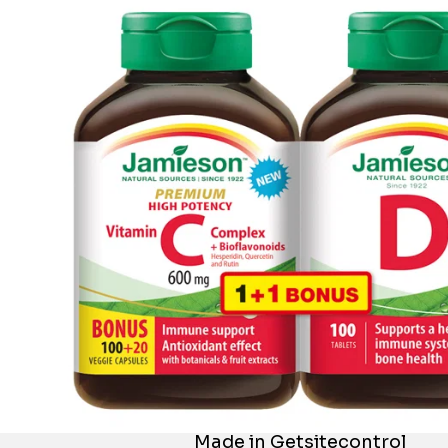
Iné stránky Jamieson
Prihlásenie do newslettra
Zadaním emailovej adresy a odoslaním formulára udeľujete svoj súhlas so
spracovaním osobných údajov na účely marketingu. Pre bližšie informácie
o spracovaní osobných údajov pozrite stránku Informácie o spracovaní
osobných údajov.
Zásady ochrany osobných údajov >>
|
Nastavenie súborov cookies
© 2026 INTERPHARM Slovakia, a.s. | web by
cream