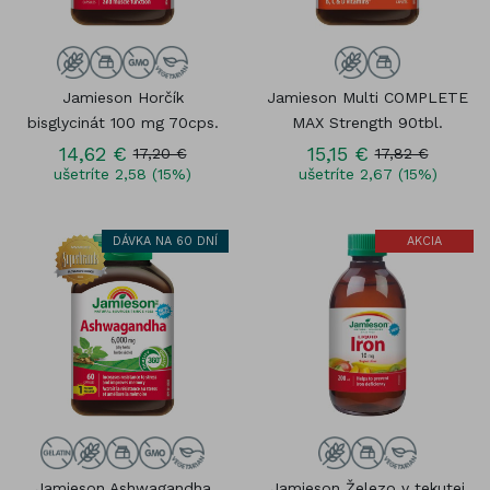
Jamieson Horčík
Jamieson Multi COMPLETE
bisglycinát 100 mg 70cps.
MAX Strength 90tbl.
14,62 €
15,15 €
17,20 €
17,82 €
ušetríte 2,58 (15%)
ušetríte 2,67 (15%)
DÁVKA NA 60 DNÍ
AKCIA
Jamieson Ashwagandha
Jamieson Železo v tekutej