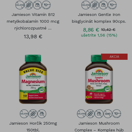
Jamieson Vitamín B12
Jamieson Gentle Iron
metylkobalamín 1000 mcg
bisglycinát komplex 90cps.
rýchlorozpustné ...
8,86 €
10,42 €
ušetríte 1,56 (15%)
13,98 €
AKCIA
Jamieson Horčík 250mg
Jamieson Mushroom
150tbl.
Complex – Komplex húb