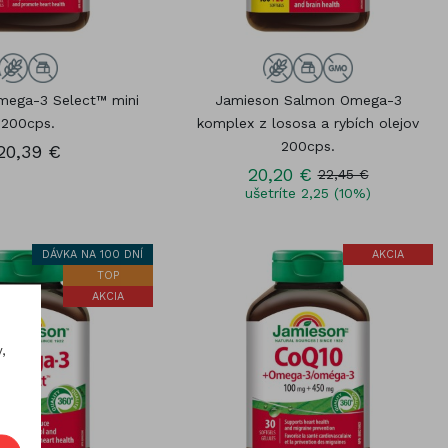
mega-3 Select™ mini
Jamieson Salmon Omega-3
200cps.
komplex z lososa a rybích olejov
200cps.
20,39 €
20,20 €
22,45 €
ušetríte 2,25 (10%)
DÁVKA NA 100 DNÍ
AKCIA
TOP
AKCIA
,