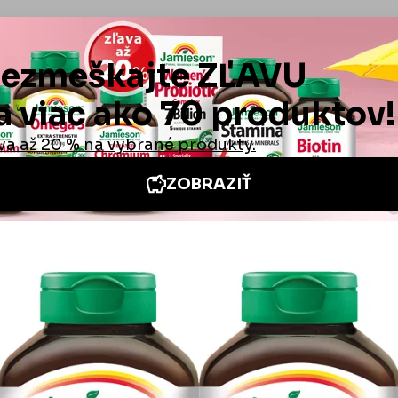
cps.
cie
Iné stránky Jamieson
e neoceniteľná
Medzinárodná stránka
 odpovede
Jamieson na Facebooku
é podmienky
Jamieson na Instagrame
é podmienky
platby a doručenia