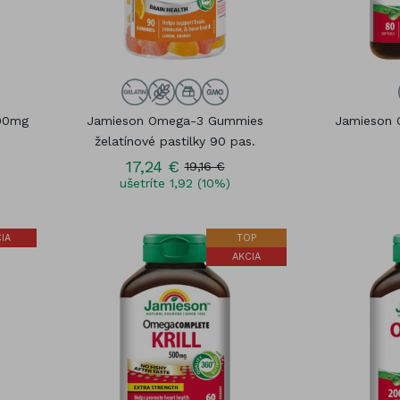
Kozmetika
čík (Magnesium)
Vitamínové sady
óm
Gummies
00mg
Jamieson Omega-3 Gummies
Jamieson 
želatínové pastilky 90 pas.
17,24 €
19,16 €
ušetríte 1,92 (10%)
IA
TOP
AKCIA