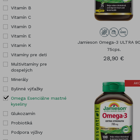
kĺby
Pre tehotné
Vitamín B
Hor
Zdravé kosti
Vybrané
Vitamín C
Chr
produkty
Vitamín D
Jód
Vitamín E
Jamieson Omega-3 ULTRA 9
Vitamín K
75cps.
Vitamíny pre deti
28,90 €
Multivitamíny pre
dospelých
Minerály
AKC
Bylinné výťažky
Omega Esenciálne mastné
kyseliny
Glukozamín
Probiotiká
Podpora výživy