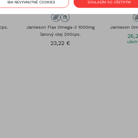
IBA NEVYHNUTNÉ COOKIES
SÚHLASÍM SO VŠETKÝM
cps.
Jamieson Flax Omega-3 1000mg
Jamieson Om
ľanový olej 200cps.
26,
ušetr
23,22 €