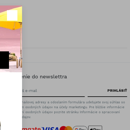
Prihlásenie do newslettra
Zadaním emailovej adresy a odoslaním formulára udeľujete svoj súhlas so
spracovaním osobných údajov na účely marketingu. Pre bližšie informácie
o spracovaní osobných údajov pozrite stránku Informácie o spracovaní
osobných údajov.