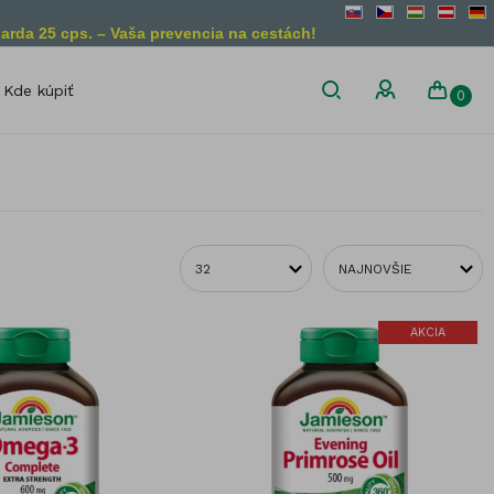
arda 25 cps. – Vaša prevencia na cestách!
Kde kúpiť
0
son
Diétne obmedzenia
Bez lepku
Vegánsky
produkt
Bez laktózy
Vegetariánsky
Bez želatíny
produkt
Bez GMO
AKCIA
liny