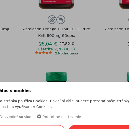
00mg
Jamieson Omega COMPLETE Pure
Jamieson O
Krill 500mg 60cps.
25,04 €
27,82 €
ušetríte 2,78 (10%)
2
Hodnotenia
hlas s cookies
o stránka používa Cookies. Pokiaľ si ďalej budete prezerať naše stránky
lasíte s využívaním Cookies.
Dozvedieť sa viac
Podrobné nastavenie