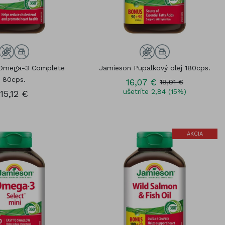
Omega-3 Complete
Jamieson Pupalkový olej 180cps.
80cps.
16,07 €
18,91 €
ušetríte 2,84 (15%)
15,12 €
AKCIA