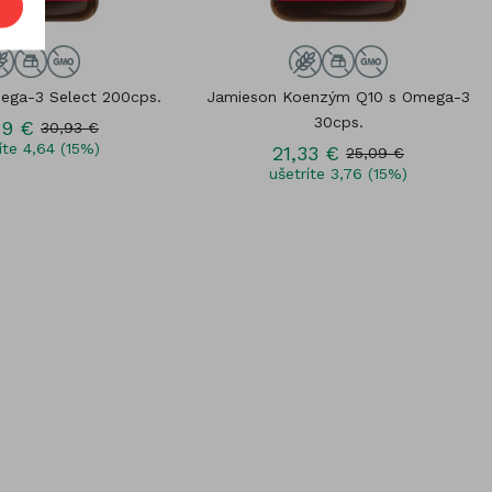
ega-3 Select 200cps.
Jamieson Koenzým Q10 s Omega-3
30cps.
29 €
30,93 €
íte 4,64 (15%)
21,33 €
25,09 €
ušetríte 3,76 (15%)