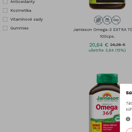
Antioxidanty
Kozmetika
Vitamínové sady
Gummies
Jamieson Omega-3 EXTRA 7
100cps.
20,64 €
24,28 €
ušetríte 3,64 (15%)
Sú
Tát
súh