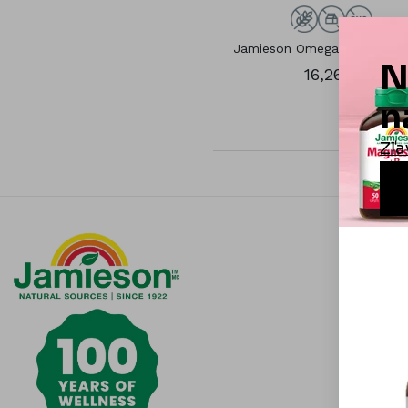
Jamieson Omega 3-6-9 100
16,26 €
Informá
Čistota j
Otázky a
Všeobecn
Obchodn
Možnosti 