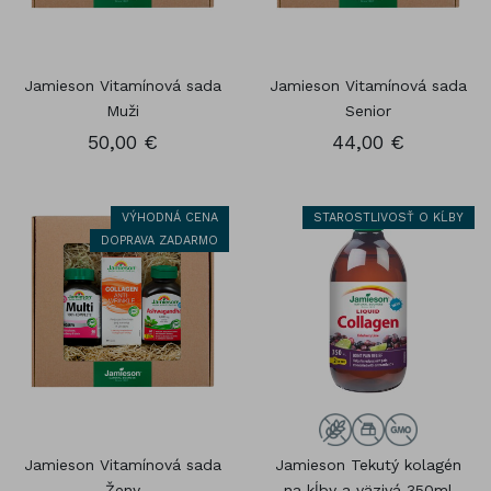
Jamieson Vitamínová sada
Jamieson Vitamínová sada
Muži
Senior
50,00 €
44,00 €
VÝHODNÁ CENA
STAROSTLIVOSŤ O KĹBY
DOPRAVA ZADARMO
Jamieson Vitamínová sada
Jamieson Tekutý kolagén
Ženy
na kĺby a väzivá 350ml