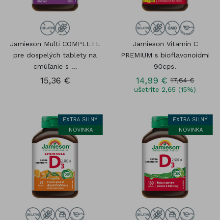
Jamieson Multi COMPLETE
Jamieson Vitamín C
pre dospelých tablety na
PREMIUM s bioflavonoidmi
cmúľanie s ...
90cps.
15,36 €
14,99 €
17,64 €
ušetríte 2,65 (15%)
EXTRA SILNÝ
EXTRA SILNÝ
NOVINKA
NOVINKA