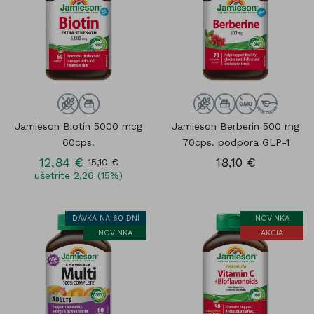
Jamieson Biotín 5000 mcg
Jamieson Berberín 500 mg
60cps.
70cps. podpora GLP-1
12,84 €
18,10 €
15,10 €
ušetríte 2,26 (15%)
DÁVKA NA 60 DNÍ
NOVINKA
NOVINKA
AKCIA