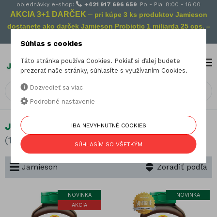
objednávky e-shop:
+421 917 696 659
Po - Pia: 8:00 - 16:00
AKCIA 3+1 DARČEK
–
pri kúpe 3 ks produktov Jamieson
dostanete ako darček Jamieson Probiotic 1 miliarda 25 cps. –
Vaša prevencia na cestách!
Súhlas s cookies
Táto stránka používa Cookies. Pokiaľ si ďalej budete
MENU
0
prezerať naše stránky, súhlasíte s využívaním Cookies.
Dozvedieť sa viac
Podrobné nastavenie
Jamieson
IBA NEVYHNUTNÉ COOKIES
(162 produktov)
SÚHLASÍM SO VŠETKÝM
Jamieson
Zoradiť podľa
NOVINKA
NOVINKA
AKCIA