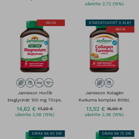
ušetríte 2,72 (15%)
AKCIA
STAROSTLIVOSŤ O KĹBY
AKCIA
Jamieson Horčík
Jamieson Kolagén
bisglycinát 100 mg 70cps.
Kurkuma komplex 60tbl.
14,62 €
13,52 €
17,20 €
15,90 €
ušetríte 2,58 (15%)
ušetríte 2,38 (15%)
DÁVKA NA 90 DNÍ
DÁVKA NA 75 DNÍ