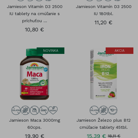
Jamieson Vitamín D3 2500
Jamieson Vitamín D3 2500
IU tablety na cmúľanie s
IU 180tbl.
príchuťou ...
11,20 €
10,80 €
NOVINKA
AKCIA
Jamieson Maca 3000mg
Jamieson Železo plus B12
60cps.
cmúľacie tablety 45tbl.
19,90 €
15,39 €
18,11 €