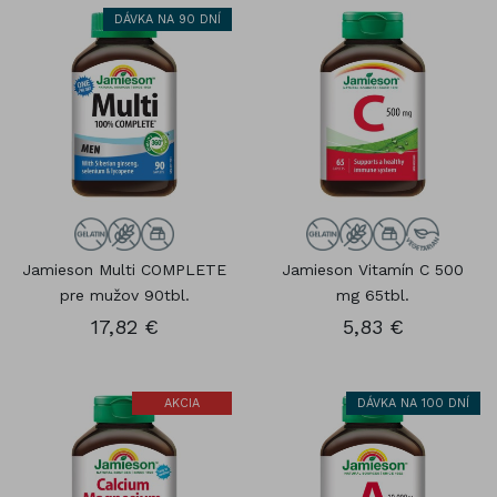
DÁVKA NA 90 DNÍ
Jamieson Multi COMPLETE
Jamieson Vitamín C 500
pre mužov 90tbl.
mg 65tbl.
17,82 €
5,83 €
AKCIA
DÁVKA NA 100 DNÍ