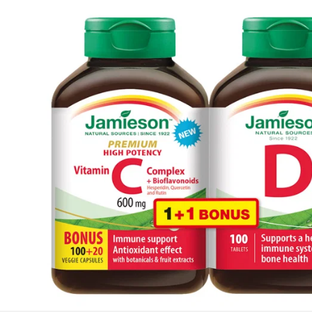
Iné stránky Jamieson
Prihlásenie do newslettra
Zadaním emailovej adresy a odoslaním formulára udeľujete svoj súhlas so
spracovaním osobných údajov na účely marketingu. Pre bližšie informácie
o spracovaní osobných údajov pozrite stránku Informácie o spracovaní
osobných údajov.
Zásady ochrany osobných údajov >>
|
Nastavenie súborov cookies
© 2026 INTERPHARM Slovakia, a.s. | web by
cream