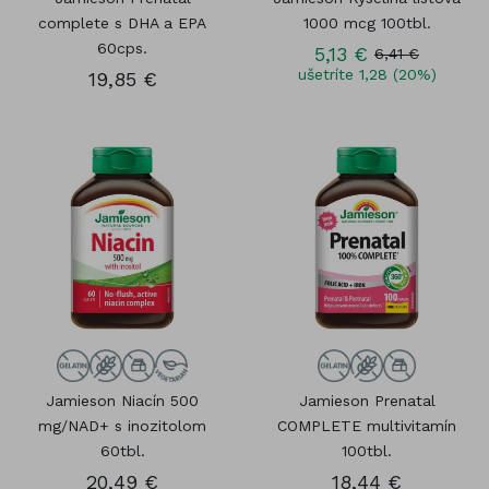
complete s DHA a EPA
1000 mcg 100tbl.
60cps.
5,13 €
6,41 €
ušetríte 1,28 (20%)
19,85 €
Jamieson Niacín 500
Jamieson Prenatal
mg/NAD+ s inozitolom
COMPLETE multivitamín
60tbl.
100tbl.
20,49 €
18,44 €