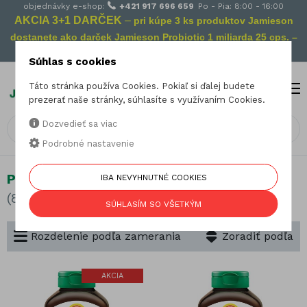
objednávky e-shop:
+421 917 696 659
Po - Pia: 8:00 - 16:00
AKCIA 3+1 DARČEK
–
pri kúpe 3 ks produktov Jamieson
dostanete ako darček Jamieson Probiotic 1 miliarda 25 cps. –
Vaša prevencia na cestách!
Súhlas s cookies
Táto stránka používa Cookies. Pokiaľ si ďalej budete
MENU
0
prezerať naše stránky, súhlasíte s využívaním Cookies.
Dozvedieť sa viac
Podrobné nastavenie
Pre tehotné
IBA NEVYHNUTNÉ COOKIES
(8 produktov)
SÚHLASÍM SO VŠETKÝM
Rozdelenie podľa zamerania
Zoradiť podľa
AKCIA