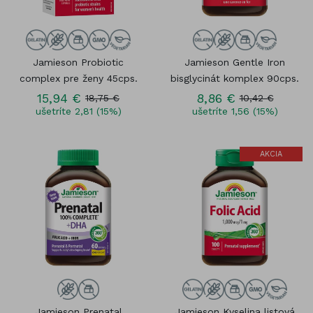
Jamieson Probiotic
Jamieson Gentle Iron
complex pre ženy 45cps.
bisglycinát komplex 90cps.
15,94 €
8,86 €
18,75 €
10,42 €
ušetríte 2,81 (15%)
ušetríte 1,56 (15%)
AKCIA
Jamieson Prenatal
Jamieson Kyselina listová