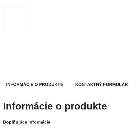
kĺby
Pre tehotné
Hor
Zdravé kosti
Vybrané
Chr
produkty
Jód
INFORMÁCIE O PRODUKTE
KONTAKTNÝ FORMULÁR
Informácie o produkte
Doplňujúce informácie