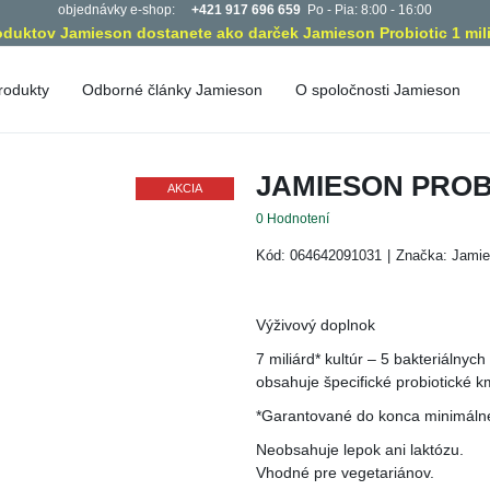
objednávky e-shop:
+421 917 696 659
Po - Pia: 8:00 - 16:00
roduktov Jamieson dostanete ako darček Jamieson Probiotic 1 mili
ukty
Odborné články Jamieson
O spoločnosti Jamieson
Poslanie spoločnosti Jamie
delenie podľa zloženia
Od začiatkov po dnes
JAMIESON PROB
amín A
Selén
AKCIA
amín B
Vápnik (Calcium)
0
Hodnotení
amín C
Zinok
Kód: 064642091031
|
Značka: Jam
amín D
Železo
Bylinné výťažky
amín E
Výživový doplnok
Omega Esenciálne mastné kyse
amín K
7 miliárd* kultúr – 5 bakteriál
Glukozamín
obsahuje špecifické probiotické
míny pre deti
Probiotiká
*Garantované do konca minimáln
ivitamíny pre dospelých
Podpora výživy
Neobsahuje lepok ani laktózu.
rály
Vhodné pre vegetariánov.
Antioxidanty
lík