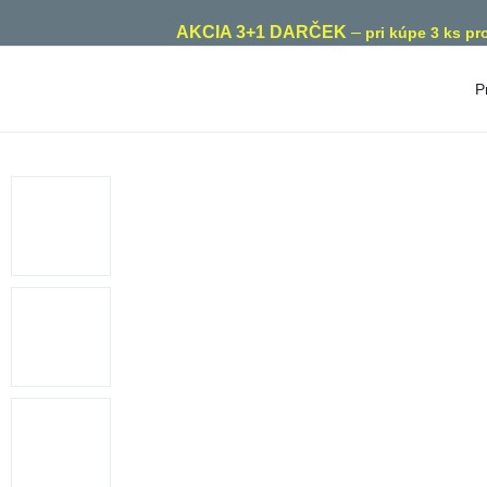
AKCIA 3+1 DARČEK
–
pri kúpe 3 ks p
Prod
Rozdelenie podľa zamerania
Roz
Zdravie detí
Kontrola
Vit
hmotnosti
Zdravie mužov
Vit
Imunita
Zdravie žien
Vit
Nálada a
Srdce a cievny
Vit
energia
systém
Vit
Zdravé trávenie
Zdravý mozog
Vit
Proti stresu
Starostlivosť o
Vita
oči
Pre zdravý
spánok
Mult
Pokožka, vlasy a
nechty
Zdravé starnutie
Mine
Starostlivosť o
Pre vegetariánov
Dras