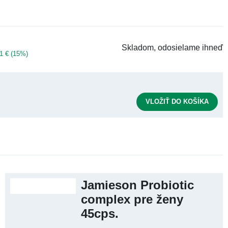
€
Skladom, odosielame ihneď
 2,81 € (15%)
VLOŽIŤ DO KOŠÍKA
Jamieson Probiotic
complex pre ženy
45cps.