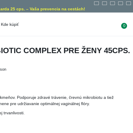
arda 25 cps. – Vaša prevencia na cestách!
Kde kúpiť
0
son
Diétne obmedzenia
IOTIC COMPLEX PRE ŽENY 45CPS.
Bez lepku
Vegánsky
produkt
Bez laktózy
Vegetariánsky
Bez želatíny
ieson
produkt
Bez GMO
liny
nych kmeňov. Podporuje zdravé trávenie, črevnú mikrobiotu a tiež
 kmene pre udržiavanie optimálnej vaginálnej flóry.
ej trvanlivosti.