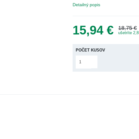
Detailný popis
Kozmetika
čík (Magnesium)
Vitamínové sady
óm
15,94 €
Gummies
18,75 
ušetríte
POČET KUSOV