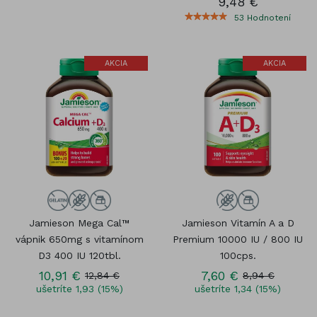
9,48 €
53
Hodnotení
AKCIA
AKCIA
Jamieson Mega Cal™
Jamieson Vitamín A a D
vápnik 650mg s vitamínom
Premium 10000 IU / 800 IU
D3 400 IU 120tbl.
100cps.
10,91 €
7,60 €
12,84 €
8,94 €
ušetríte 1,93 (15%)
ušetríte 1,34 (15%)