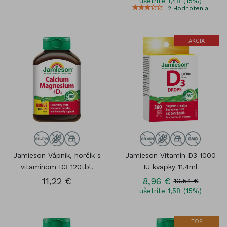
ušetríte 1,48 (15%)
2
Hodnotenia
AKCIA
Jamieson Vápnik, horčík s
Jamieson Vitamín D3 1000
vitamínom D3 120tbl.
IU kvapky 11,4ml
11,22 €
8,96 €
10,54 €
ušetríte 1,58 (15%)
TOP