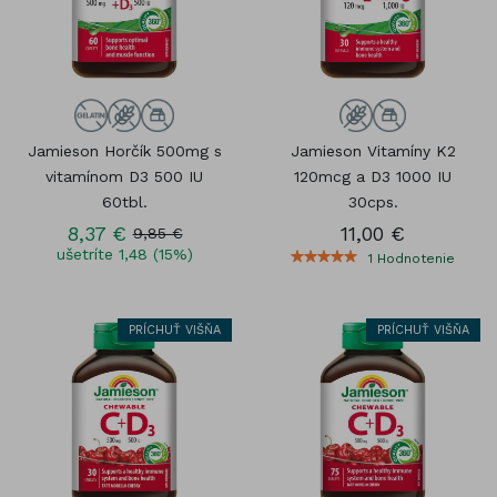
Jamieson Horčík 500mg s
Jamieson Vitamíny K2
vitamínom D3 500 IU
120mcg a D3 1000 IU
60tbl.
30cps.
8,37 €
11,00 €
9,85 €
ušetríte 1,48 (15%)
1
Hodnotenie
PRÍCHUŤ VIŠŇA
PRÍCHUŤ VIŠŇA