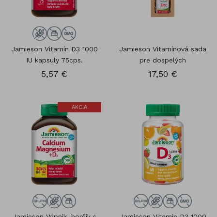
Jamieson Vitamín D3 1000
Jamieson Vitamínová sada
IU kapsuly 75cps.
pre dospelých
5,57 €
17,50 €
AKCIA
Jamieson Vápnik, horčík s
Jamieson Vitamín D3 1000