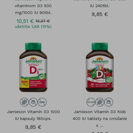
vitamínom D3 500
IU 240tbl.
mg/1000 IU 90tbl.
9,85 €
10,51 €
12,37 €
ušetríte 1,86 (15%)
Jamieson Vitamín D3 1000
Jamieson Vitamín D3 Kids
IU kapsuly 180cps.
400 IU tablety na cmúľanie
s ...
9,85 €