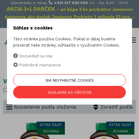
objednávky e-shop:
+421 917 696 659
Po - Pia: 8:00 - 16:00
AKCIA 3+1 DARČEK
–
pri kúpe 3 ks produktov Jamieson
dostanete ako darček Jamieson Probiotic 1 miliarda 25 cps. –
Vaša prevencia na cestách!
Súhlas s cookies
Táto stránka používa Cookies. Pokiaľ si ďalej budete
MENU
0
prezerať naše stránky, súhlasíte s využívaním Cookies.
Dozvedieť sa viac
Podrobné nastavenie
Vitamín D
IBA NEVYHNUTNÉ COOKIES
(22 produktov)
SÚHLASÍM SO VŠETKÝM
Rozdelenie podľa zloženia
Zoradiť podľa
EXTRA SILNÝ
EXTRA SILNÝ
NOVINKA
NOVINKA