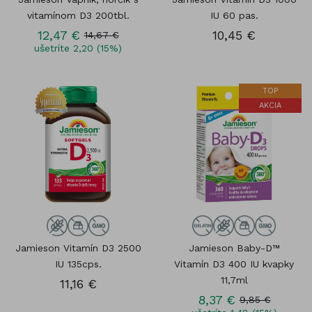
vitamínom D3 200tbl.
IU 60 pas.
12,47 €
10,45 €
14,67 €
ušetríte 2,20 (15%)
TOP
AKCIA
Jamieson Vitamín D3 2500
Jamieson Baby-D™
IU 135cps.
Vitamín D3 400 IU kvapky
11,7ml
11,16 €
8,37 €
9,85 €