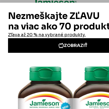
Informácie
Iné stránky Jamieson
Prihlásenie do newslettra
Zadaním emailovej adresy a odoslaním formulára udeľujete svoj súhlas so