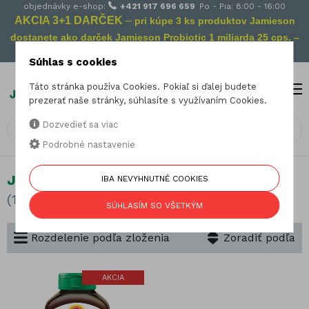
objednávky e-shop:
+421 917 696 659
Po - Pia: 8:00 - 16:00
AKCIA 3+1 DARČEK
–
pri kúpe 3 ks produktov Jamieson
dostanete ako darček Jamieson Probiotic 1 miliarda 25 cps. –
Vaša prevencia na cestách!
Súhlas s cookies
Táto stránka používa Cookies. Pokiaľ si ďalej budete
MENU
0
prezerať naše stránky, súhlasíte s využívaním Cookies.
Dozvedieť sa viac
Podrobné nastavenie
Jód
IBA NEVYHNUTNÉ COOKIES
(1 produkt)
SÚHLASÍM SO VŠETKÝM
Rozdelenie podľa zloženia
Zoradiť podľa
AKCIA