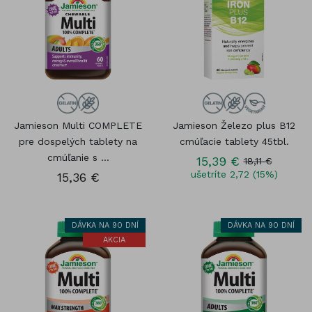
Jamieson Multi COMPLETE
Jamieson Železo plus B12
pre dospelých tablety na
cmúľacie tablety 45tbl.
cmúľanie s ...
15,39 €
18,11 €
ušetríte 2,72 (15%)
15,36 €
DÁVKA NA 90 DNÍ
DÁVKA NA 90 DNÍ
AKCIA