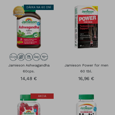
DÁVKA NA 60 DNÍ
Jamieson Ashwagandha
Jamieson Power for men
60cps.
60 tbl.
14,48 €
16,96 €
AKCIA