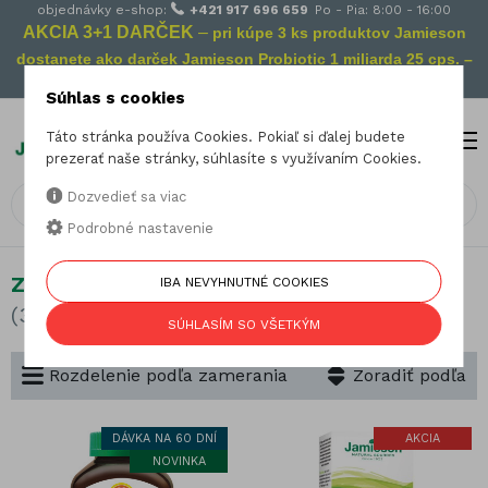
objednávky e-shop:
+421 917 696 659
Po - Pia: 8:00 - 16:00
AKCIA 3+1 DARČEK
–
pri kúpe 3 ks produktov Jamieson
dostanete ako darček Jamieson Probiotic 1 miliarda 25 cps. –
Vaša prevencia na cestách!
Súhlas s cookies
Táto stránka používa Cookies. Pokiaľ si ďalej budete
MENU
0
prezerať naše stránky, súhlasíte s využívaním Cookies.
Dozvedieť sa viac
Podrobné nastavenie
Zdravie mužov
IBA NEVYHNUTNÉ COOKIES
(37 produktov)
SÚHLASÍM SO VŠETKÝM
Rozdelenie podľa zamerania
Zoradiť podľa
DÁVKA NA 60 DNÍ
AKCIA
NOVINKA