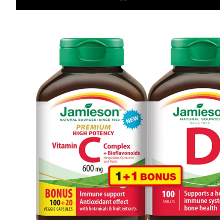
Informácie
Iné stránky Jamieson
Prihlásenie do newslettra
Zadaním emailovej adresy a odoslaním formulára udeľujete svoj súhlas so
spracovaním osobných údajov na účely marketingu. Pre bližšie informácie
o spracovaní osobných údajov pozrite stránku Informácie o spracovaní
osobných údajov.
Zásady ochrany osobných údajov >>
|
Nastavenie súborov cookies