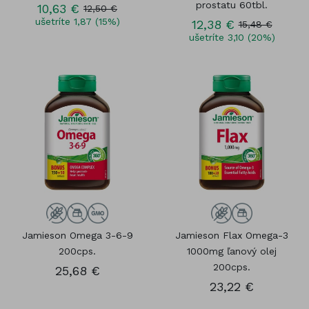
prostatu 60tbl.
10,63 €
12,50 €
ušetríte 1,87 (15%)
12,38 €
15,48 €
ušetríte 3,10 (20%)
Jamieson Omega 3-6-9
Jamieson Flax Omega-3
200cps.
1000mg ľanový olej
200cps.
25,68 €
23,22 €