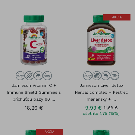
AKCIA
Jamieson Vitamín C +
Jamieson Liver detox
Immune Shield Gummies s
Herbal complex – Pestrec
príchuťou bazy 60 ...
mariánsky + ...
16,26 €
9,93 €
11,68 €
ušetríte 1,75 (15%)
AKCIA