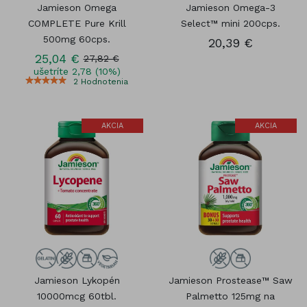
Jamieson Omega
Jamieson Omega-3
COMPLETE Pure Krill
Select™ mini 200cps.
500mg 60cps.
20,39 €
25,04 €
27,82 €
ušetríte 2,78 (10%)
2
Hodnotenia
AKCIA
AKCIA
Jamieson Lykopén
Jamieson Prostease™ Saw
10000mcg 60tbl.
Palmetto 125mg na