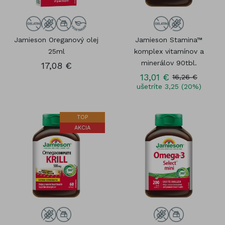
Jamieson Oreganový olej
Jamieson Stamina™
25ml
komplex vitamínov a
minerálov 90tbl.
17,08 €
13,01 €
16,26 €
ušetríte 3,25 (20%)
TOP
AKCIA