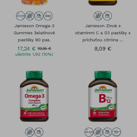
Jamieson Omega-3
Jamieson Zinok s
Gummies želatínové
vitamínmi C a D3 pastilky s
pastilky 90 pas.
príchuťou citróna ...
17,24 €
8,09 €
19,16 €
ušetríte 1,92 (10%)