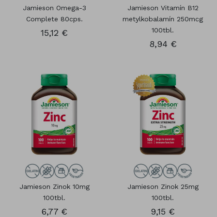
Jamieson Omega-3
Jamieson Vitamín B12
Complete 80cps.
metylkobalamín 250mcg
100tbl.
15,12 €
8,94 €
Jamieson Zinok 10mg
Jamieson Zinok 25mg
100tbl.
100tbl.
6,77 €
9,15 €