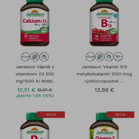
Jamieson Vápnik s
Jamieson Vitamín B12
vitamínom D3 500
metylkobalamín 1000 mcg
mg/1000 IU 90tbl.
rýchlorozpustné ...
10,51 €
13,98 €
12,37 €
ušetríte 1,86 (15%)
AKCIA
AKCIA