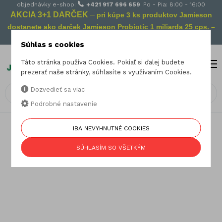
objednávky e-shop:
+421 917 696 659
Po - Pia: 8:00 - 16:00
AKCIA 3+1 DARČEK
–
pri kúpe 3 ks produktov Jamieson
dostanete ako darček Jamieson Probiotic 1 miliarda 25 cps. –
Vaša prevencia na cestách!
Súhlas s cookies
Táto stránka používa Cookies. Pokiaľ si ďalej budete
MENU
0
prezerať naše stránky, súhlasíte s využívaním Cookies.
Dozvedieť sa viac
Podrobné nastavenie
IBA NEVYHNUTNÉ COOKIES
Otázky a odpovede
SÚHLASÍM SO VŠETKÝM