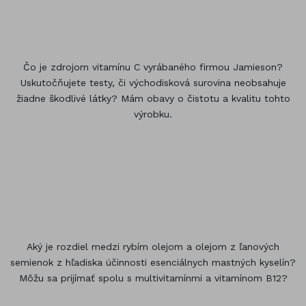
Čo je zdrojom vitamínu C vyrábaného firmou Jamieson?
Uskutočňujete testy, či východisková surovina neobsahuje
žiadne škodlivé látky? Mám obavy o čistotu a kvalitu tohto
výrobku.
Aký je rozdiel medzi rybím olejom a olejom z ľanových
semienok z hľadiska účinnosti esenciálnych mastných kyselín?
Môžu sa prijímať spolu s multivitamínmi a vitamínom B12?