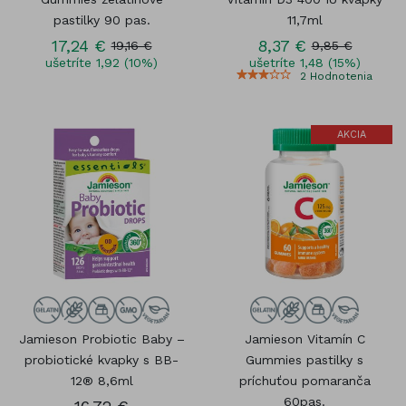
pastilky 90 pas.
11,7ml
17,24 €
8,37 €
19,16 €
9,85 €
ušetríte 1,92 (10%)
ušetríte 1,48 (15%)
2
Hodnotenia
AKCIA
Jamieson Probiotic Baby –
Jamieson Vitamín C
probiotické kvapky s BB-
Gummies pastilky s
12® 8,6ml
príchuťou pomaranča
60pas.