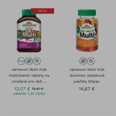
AKCIA
Jamieson Multi Kids
Jamieson Multi Kids
multivitamín tablety na
Gummies želatínové
cmúľanie pre deti ...
pastilky 60pas.
12,07 €
14,67 €
13,41 €
ušetríte 1,34 (10%)