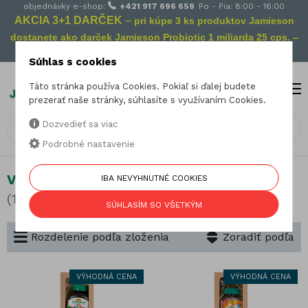
objednávky e-shop:
+421 917 696 659
Po - Pia: 8:00 - 16:00
AKCIA 3+1 DARČEK
–
pri kúpe 3 ks produktov Jamieson
dostanete ako darček Jamieson Probiotic 1 miliarda 25 cps. –
Vaša prevencia na cestách!
Súhlas s cookies
Táto stránka používa Cookies. Pokiaľ si ďalej budete
MENU
0
prezerať naše stránky, súhlasíte s využívaním Cookies.
Dozvedieť sa viac
Podrobné nastavenie
Vitamíny pre deti
IBA NEVYHNUTNÉ COOKIES
(12 produktov)
SÚHLASÍM SO VŠETKÝM
Rozdelenie podľa zloženia
Zoradiť podľa
VÝHODNÁ CENA
VÝHODNÁ CENA