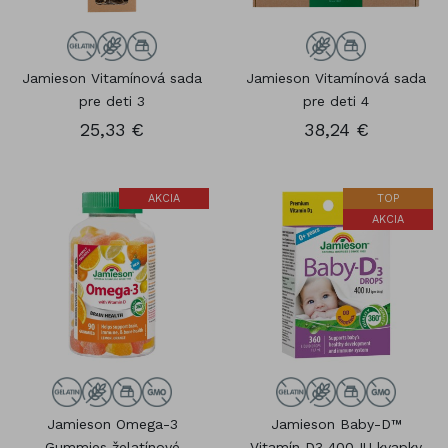
Jamieson Vitamínová sada
Jamieson Vitamínová sada
pre deti 3
pre deti 4
25,33 €
38,24 €
AKCIA
TOP
AKCIA
Jamieson Omega-3
Jamieson Baby-D™
Gummies želatínové
Vitamín D3 400 IU kvapky