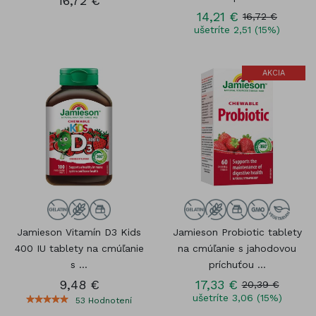
16,72 €
14,21 €
16,72 €
ušetríte 2,51 (15%)
AKCIA
Jamieson Vitamín D3 Kids
Jamieson Probiotic tablety
400 IU tablety na cmúľanie
na cmúľanie s jahodovou
s ...
príchuťou ...
9,48 €
17,33 €
20,39 €
ušetríte 3,06 (15%)
53
Hodnotení