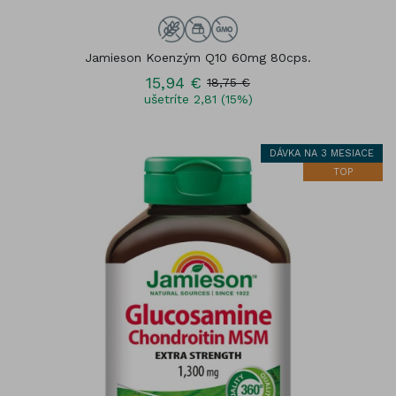
Jamieson Koenzým Q10 60mg 80cps.
15,94 €
18,75 €
ušetríte 2,81 (15%)
DÁVKA NA 3 MESIACE
TOP