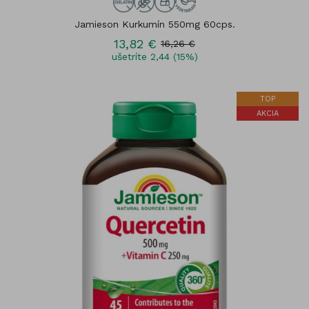
Jamieson Kurkumín 550mg 60cps.
13,82 €
16,26 €
ušetríte 2,44 (15%)
TOP
AKCIA