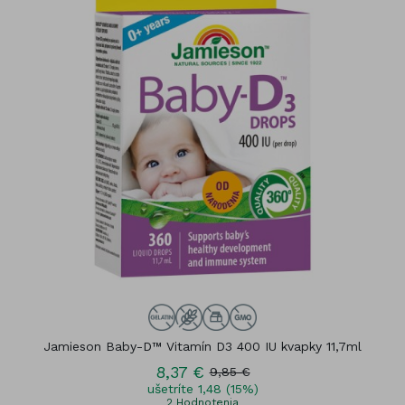
Jamieson Baby-D™ Vitamín D3 400 IU kvapky 11,7ml
8,37 €
9,85 €
ušetríte 1,48 (15%)
2
Hodnotenia