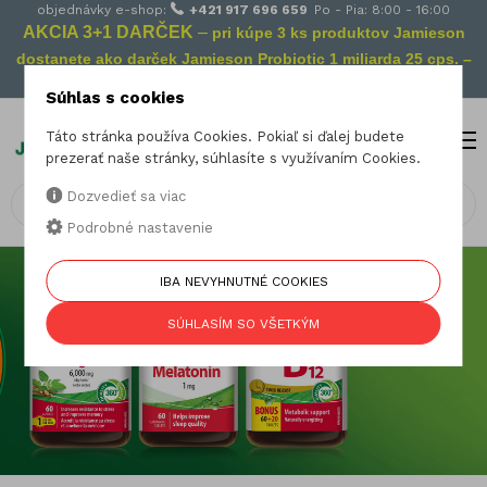
objednávky e-shop:
+421 917 696 659
Po - Pia: 8:00 - 16:00
AKCIA 3+1 DARČEK
–
pri kúpe 3 ks produktov Jamieson
dostanete ako darček Jamieson Probiotic 1 miliarda 25 cps. –
Vaša prevencia na cestách!
Súhlas s cookies
Táto stránka používa Cookies. Pokiaľ si ďalej budete
MENU
0
prezerať naše stránky, súhlasíte s využívaním Cookies.
Dozvedieť sa viac
Podrobné nastavenie
IBA NEVYHNUTNÉ COOKIES
SÚHLASÍM SO VŠETKÝM