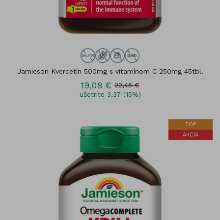
Jamieson Kvercetín 500mg s vitamínom C 250mg 45tbl.
19,08 €
22,45 €
ušetríte 3,37 (15%)
TOP
AKCIA