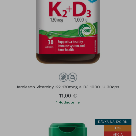
Jamieson Vitamíny K2 120mcg a D3 1000 IU 30cps.
11,00 €
1
Hodnotenie
DÁVKA NA 120 DNÍ
TOP
AKCIA