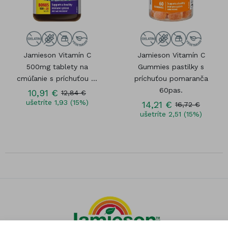
Jamieson Vitamín C
Jamieson Vitamín C
500mg tablety na
Gummies pastilky s
cmúľanie s príchuťou ...
príchuťou pomaranča
60pas.
10,91 €
12,84 €
ušetríte 1,93 (15%)
14,21 €
16,72 €
ušetríte 2,51 (15%)