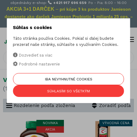
objednávky e-shop:
+421 917 696 659
Po - Pia: 8:00 - 16:00
AKCIA 3+1 DARČEK
–
pri kúpe 3 ks produktov Jamieson
dostanete ako darček Jamieson Probiotic 1 miliarda 25 cps. –
Vaša prevencia na cestách!
Súhlas s cookies
Táto stránka používa Cookies. Pokiaľ si ďalej budete
MENU
0
prezerať naše stránky, súhlasíte s využívaním Cookies.
Dozvedieť sa viac
Podrobné nastavenie
Vitamín C
IBA NEVYHNUTNÉ COOKIES
(16 produktov)
SÚHLASÍM SO VŠETKÝM
Rozdelenie podľa zloženia
Zoradiť podľa
NOVINKA
VÝHODNÁ CENA
AKCIA