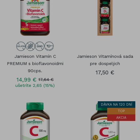
Jamieson Vitamín C
Jamieson Vitamínová sada
PREMIUM s bioflavonoidmi
pre dospelých
90cps.
17,50 €
14,99 €
17,64 €
ušetríte 2,65 (15%)
DÁVKA NA 120 DNÍ
TOP
AKCIA