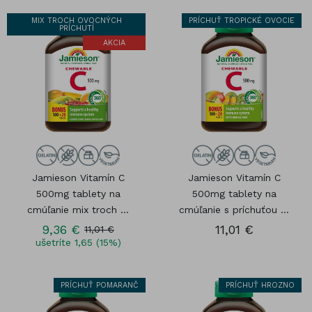
MIX TROCH OVOCNÝCH
PRÍCHUŤ TROPICKÉ OVOCIE
PRÍCHUTÍ
AKCIA
Jamieson Vitamín C
Jamieson Vitamín C
500mg tablety na
500mg tablety na
cmúľanie mix troch ...
cmúľanie s príchuťou ...
9,36 €
11,01 €
11,01 €
ušetríte 1,65 (15%)
PRÍCHUŤ POMARANČ
PRÍCHUŤ HROZNO