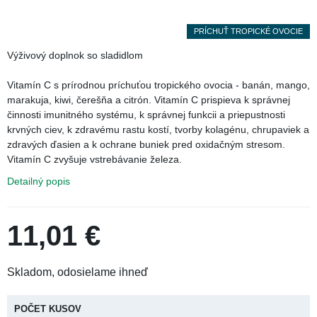
PRÍCHUŤ TROPICKÉ OVOCIE
Ťuknúť pre zoom