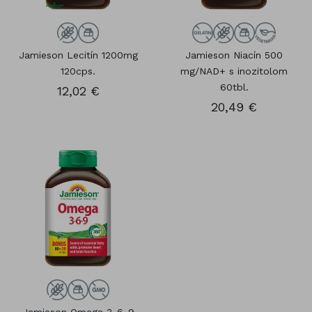
Jamieson Lecitín 1200mg
Jamieson Niacín 500
120cps.
mg/NAD+ s inozitolom
60tbl.
12,02 €
20,49 €