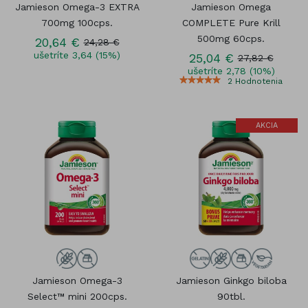
Jamieson Omega-3 EXTRA
Jamieson Omega
700mg 100cps.
COMPLETE Pure Krill
500mg 60cps.
20,64 €
24,28 €
ušetríte 3,64 (15%)
25,04 €
27,82 €
ušetríte 2,78 (10%)
2
Hodnotenia
AKCIA
Jamieson Omega-3
Jamieson Ginkgo biloba
Select™ mini 200cps.
90tbl.