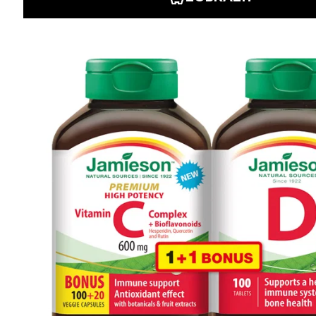
Informácie
Iné stránky Jamieson
Prihlásenie do newslettra
Zadaním emailovej adresy a odoslaním formulára udeľujete svoj súhlas so
spracovaním osobných údajov na účely marketingu. Pre bližšie informácie
o spracovaní osobných údajov pozrite stránku Informácie o spracovaní
osobných údajov.
Zásady ochrany osobných údajov >>
|
Nastavenie súborov cookies