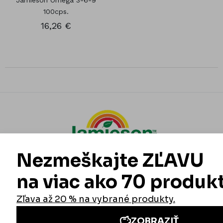
Jamieson Omega 3-6-9
100cps.
16,26 €