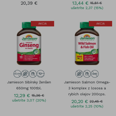
20,39 €
13,44 €
15,81 €
ušetríte 2,37 (15%)
AKCIA
AKCIA
Jamieson Sibírsky ženšen
Jamieson Salmon Omega-
650mg 100tbl.
3 komplex z lososa a
rybích olejov 200cps.
12,29 €
15,36 €
ušetríte 3,07 (20%)
20,20 €
22,45 €
ušetríte 2,25 (10%)