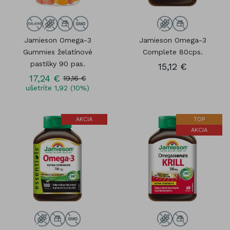
Jamieson Omega-3
Jamieson Omega-3
Gummies želatínové
Complete 80cps.
pastilky 90 pas.
15,12 €
17,24 €
19,16 €
ušetríte 1,92 (10%)
AKCIA
TOP
AKCIA