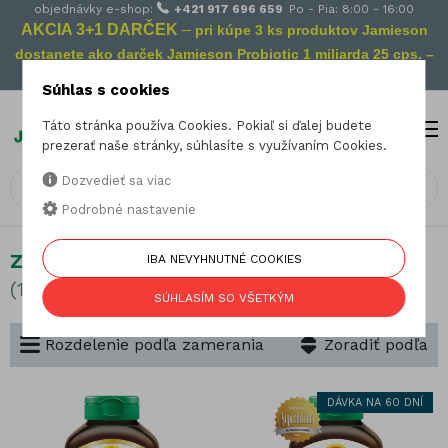
objednávky e-shop:
+421 917 696 659
Po - Pia: 8:00 - 16:00
AKCIA 3+1 DARČEK
–
pri kúpe 3 ks produktov Jamieson
dostanete ako darček Jamieson Probiotic 1 miliarda 25 cps. –
Vaša prevencia na cestách!
Súhlas s cookies
Táto stránka používa Cookies. Pokiaľ si ďalej budete
MENU
0
prezerať naše stránky, súhlasíte s využívaním Cookies.
Dozvedieť sa viac
Podrobné nastavenie
Zdravý mozog
IBA NEVYHNUTNÉ COOKIES
(17 produktov)
SÚHLASÍM SO VŠETKÝM
Rozdelenie podľa zamerania
Zoradiť podľa
DÁVKA NA 60 DNÍ