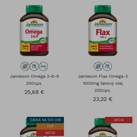
Jamieson Omega 3-6-9
Jamieson Flax Omega-3
200cps.
1000mg ľanový olej
200cps.
25,68 €
23,22 €
DÁVKA NA 100 DNÍ
AKCIA
TOP
AKCIA