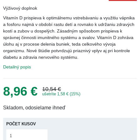
AKCIA
Ťuknúť pre zoom
Výživový doplnok
Vitamín D prispieva k optimálnemu vstrebávaniu a využitiu