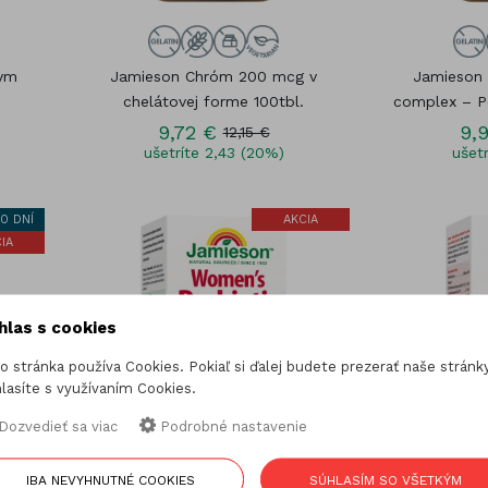
nym
Jamieson Chróm 200 mcg v
Jamieson 
chelátovej forme 100tbl.
complex – Pe
9,72 €
9,
12,15 €
ušetríte 2,43 (20%)
ušetr
0 DNÍ
AKCIA
IA
hlas s cookies
o stránka používa Cookies. Pokiaľ si ďalej budete prezerať naše stránky
lasíte s využívaním Cookies.
Dozvedieť sa viac
Podrobné nastavenie
IBA NEVYHNUTNÉ COOKIES
SÚHLASÍM SO VŠETKÝM