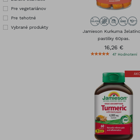
Pre vegetariánov
Pre tehotné
Vybrané produkty
Jamieson Kurkuma želatín
pastilky 60pas.
16,26 €
47
Hodnotení
AKC