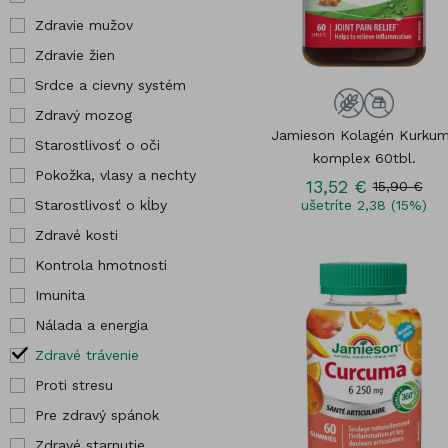
kĺby
Pre tehotné
Zdravie mužov
Hor
Zdravé kosti
Vybrané
Zdravie žien
Chr
produkty
Srdce a cievny systém
Jód
Zdravý mozog
Jamieson Kolagén Kurku
Starostlivosť o oči
komplex 60tbl.
Pokožka, vlasy a nechty
13,52 €
15,90 €
Starostlivosť o kĺby
ušetríte 2,38 (15%)
Zdravé kosti
Kontrola hmotnosti
Imunita
Nálada a energia
Zdravé trávenie
Proti stresu
Pre zdravý spánok
Zdravé starnutie