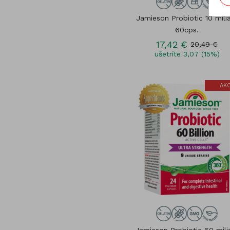
Jamieson Probiotic 10 mili
60cps.
17,42 €
20,49 €
ušetríte 3,07 (15%)
AKC