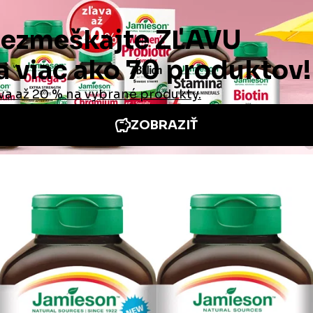
Zobraziť menej
cie
Iné stránky Jamieson
e neoceniteľná
Medzinárodná stránka
 odpovede
Jamieson na Facebooku
é podmienky
Jamieson na Instagrame
é podmienky
platby a doručenia
ie od zmluvy /