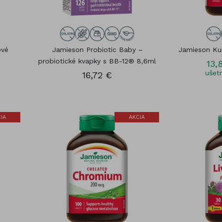
ové
Jamieson Probiotic Baby –
Jamieson Ku
probiotické kvapky s BB-12® 8,6ml
13,
ušetr
16,72 €
IA
AKCIA