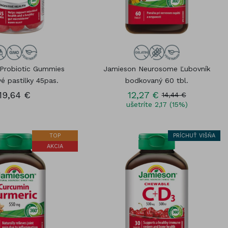
Probiotic Gummies
Jamieson Neurosome Ľubovník
vé pastilky 45pas.
bodkovaný 60 tbl.
19,64 €
12,27 €
14,44 €
ušetríte 2,17 (15%)
TOP
PRÍCHUŤ VIŠŇA
AKCIA