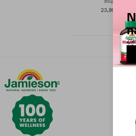
30cps.
23,80 €
Informá
Čistota j
Otázky a
Všeobecn
Obchodn
Možnosti 
Odstúpen