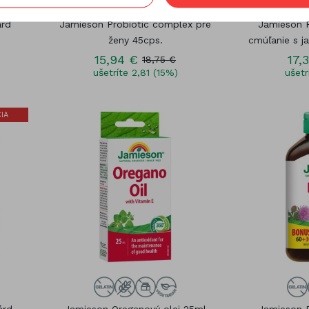
árd
Jamieson Probiotic complex pre
Jamieson P
ženy 45cps.
cmúľanie s j
15,94 €
17,
18,75 €
ušetríte 2,81 (15%)
ušetr
IA