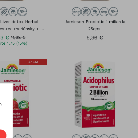
Liver detox Herbal
Jamieson Probiotic 1 miliarda
strec mariánsky + ...
25cps.
93 €
5,36 €
11,68 €
íte 1,75 (15%)
AKCIA
,