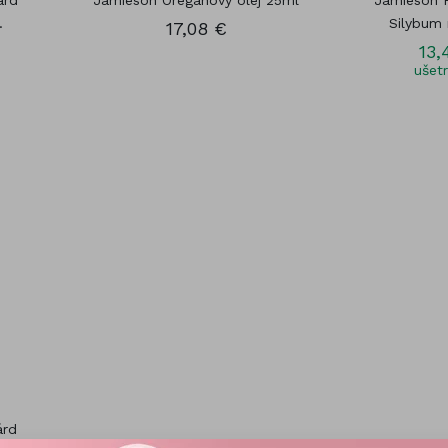
árd
Jamieson Oreganový olej 25ml
Jamieson P
.
Silybum 
17,08 €
13,
ušetr
árd