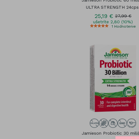
Jamieson Probiotic 60 mili
ULTRA STRENGTH 24cps
25,19 €
27,99 €
ušetríte 2,80 (10%)
1
Hodnotenie
Jamieson Probiotic 30 mili