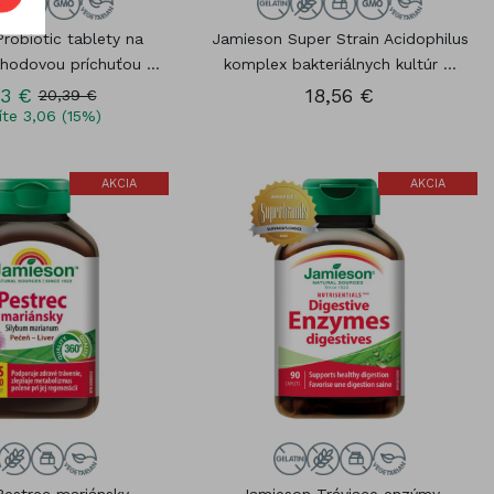
robiotic tablety na
Jamieson Super Strain Acidophilus
ahodovou príchuťou ...
komplex bakteriálnych kultúr ...
33 €
18,56 €
20,39 €
íte 3,06 (15%)
AKCIA
AKCIA