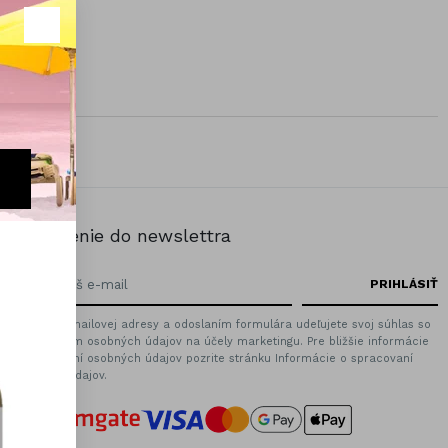
Prihlásenie do newslettra
Zadaním emailovej adresy a odoslaním formulára udeľujete svoj súhlas so
spracovaním osobných údajov na účely marketingu. Pre bližšie informácie
o spracovaní osobných údajov pozrite stránku Informácie o spracovaní
osobných údajov.