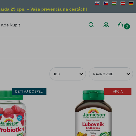
arda 25 cps. – Vaša prevencia na cestách!
Kde kúpiť
0
son
Diétne obmedzenia
Bez lepku
Vegánsky
produkt
Bez laktózy
Vegetariánsky
Bez želatíny
produkt
Bez GMO
DETI AJ DOSPELÍ
AKCIA
liny