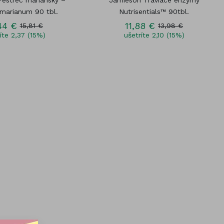
estrec mariánsky –
Jamieson Tráviace enzýmy
marianum 90 tbl.
Nutrisentials™ 90tbl.
44 €
11,88 €
15,81 €
13,98 €
íte 2,37 (15%)
ušetríte 2,10 (15%)