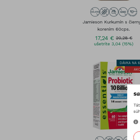
Jamieson Kurkumín s čier
korením 60cps.
17,24 €
20,28 €
ušetríte 3,04 (15%)
DÁVKA NA 6
AKC
Sú
Tát
súh