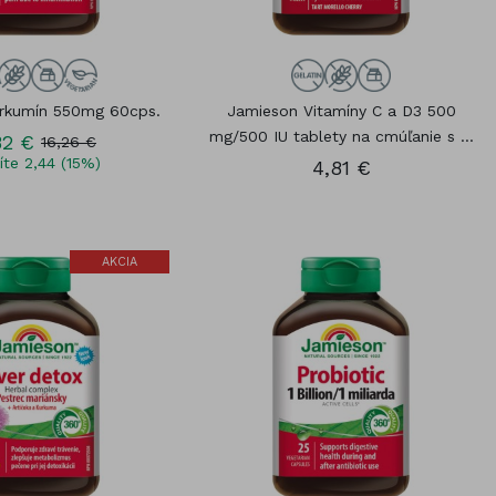
rkumín 550mg 60cps.
Jamieson Vitamíny C a D3 500
mg/500 IU tablety na cmúľanie s ...
82 €
16,26 €
íte 2,44 (15%)
4,81 €
AKCIA