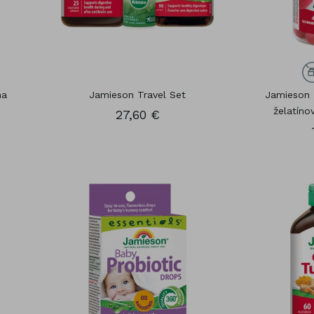
Kozmetika
čík (Magnesium)
Vitamínové sady
óm
Gummies
ma
Jamieson Travel Set
Jamieson 
želatíno
27,60 €