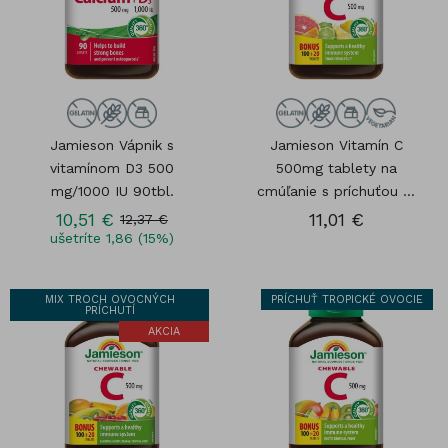
Jamieson Vápnik s
Jamieson Vitamín C
vitamínom D3 500
500mg tablety na
mg/1000 IU 90tbl.
cmúľanie s príchuťou ...
10,51 €
11,01 €
12,37 €
ušetríte 1,86 (15%)
MIX TROCH OVOCNÝCH
PRÍCHUŤ TROPICKÉ OVOCIE
PRÍCHUTÍ
AKCIA