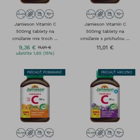
Jamieson Vitamín C
Jamieson Vitamín C
500mg tablety na
500mg tablety na
cmúľanie mix troch ...
cmúľanie s príchuťou ...
9,36 €
11,01 €
11,01 €
ušetríte 1,65 (15%)
PRÍCHUŤ POMARANČ
PRÍCHUŤ HROZNO