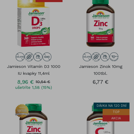
Jamieson Vitamín D3 1000
Jamieson Zinok 10mg
IU kvapky 11,4ml
100tbl.
8,96 €
6,77 €
10,54 €
ušetríte 1,58 (15%)
DÁVKA NA 120 DNÍ
TOP
AKCIA