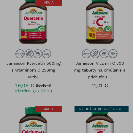
AKCIA
Jamieson Kvercetín 500mg
Jamieson Vitamín C 500
s vitamínom C 250mg
mg tablety na cmúľanie s
45tbl.
príchuťou ...
19,08 €
11,01 €
22,45 €
ušetríte 3,37 (15%)
AKCIA
PRÍCHUŤ CITRUSOVÉ OVOCIE