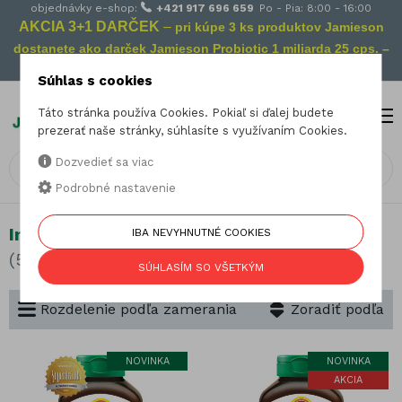
objednávky e-shop:
+421 917 696 659
Po - Pia: 8:00 - 16:00
AKCIA 3+1 DARČEK
–
pri kúpe 3 ks produktov Jamieson
dostanete ako darček Jamieson Probiotic 1 miliarda 25 cps. –
Vaša prevencia na cestách!
Súhlas s cookies
Táto stránka používa Cookies. Pokiaľ si ďalej budete
MENU
0
prezerať naše stránky, súhlasíte s využívaním Cookies.
Dozvedieť sa viac
Podrobné nastavenie
Imunita
IBA NEVYHNUTNÉ COOKIES
(59 produktov)
SÚHLASÍM SO VŠETKÝM
Rozdelenie podľa zamerania
Zoradiť podľa
NOVINKA
NOVINKA
AKCIA