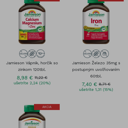
Jamieson Vápnik, horčík so
Jamieson Železo 35mg s
zinkom 120tbl.
postupným uvoľňovaním
60tbl.
8,98 €
11,22 €
ušetríte 2,24 (20%)
7,40 €
8,71 €
ušetríte 1,31 (15%)
AKCIA