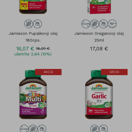
Jamieson Pupalkový olej
Jamieson Oreganový olej
180cps.
25ml
16,07 €
17,08 €
18,91 €
ušetríte 2,84 (15%)
AKCIA
AKCIA