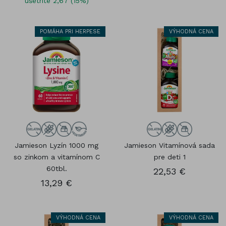
ušetríte 2,67 (15%)
POMÁHA PRI HERPESE
VÝHODNÁ CENA
Jamieson Lyzín 1000 mg
Jamieson Vitamínová sada
so zinkom a vitamínom C
pre deti 1
60tbl.
22,53 €
13,29 €
VÝHODNÁ CENA
VÝHODNÁ CENA