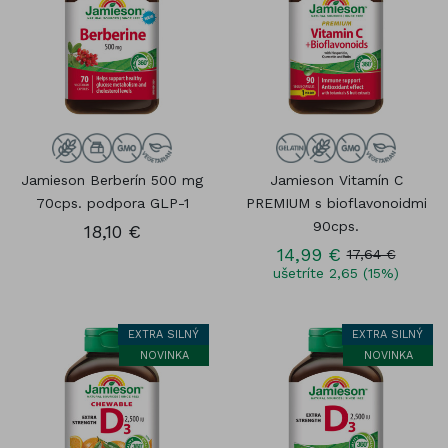
Jamieson Berberín 500 mg
Jamieson Vitamín C
70cps. podpora GLP-1
PREMIUM s bioflavonoidmi
90cps.
18,10 €
14,99 €
17,64 €
ušetríte 2,65 (15%)
EXTRA SILNÝ
EXTRA SILNÝ
NOVINKA
NOVINKA