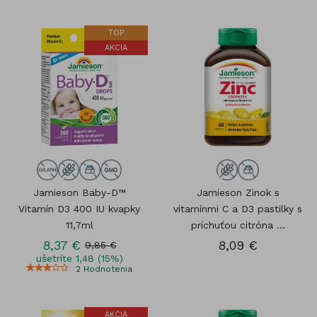
TOP
AKCIA
Jamieson Baby-D™
Jamieson Zinok s
Vitamín D3 400 IU kvapky
vitamínmi C a D3 pastilky s
11,7ml
príchuťou citróna ...
8,37 €
8,09 €
9,85 €
ušetríte 1,48 (15%)
2
Hodnotenia
AKCIA