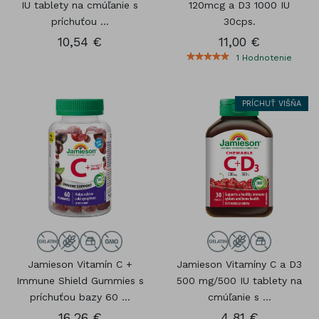
IU tablety na cmúľanie s
120mcg a D3 1000 IU
príchuťou ...
30cps.
10,54 €
11,00 €
1
Hodnotenie
PRÍCHUŤ VIŠŇA
Jamieson Vitamín C +
Jamieson Vitamíny C a D3
Immune Shield Gummies s
500 mg/500 IU tablety na
príchuťou bazy 60 ...
cmúľanie s ...
16,26 €
4,81 €