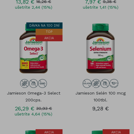
13,82 €
7,97 €
16,26 €
9,38 €
ušetríte 2,44 (15%)
ušetríte 1,41 (15%)
DÁVKA NA 100 DNÍ
TOP
AKCIA
Jamieson Omega-3 Select
Jamieson Selén 100 mcg
200cps.
100tbl.
26,29 €
9,28 €
30,93 €
ušetríte 4,64 (15%)
AKCIA
AKCIA