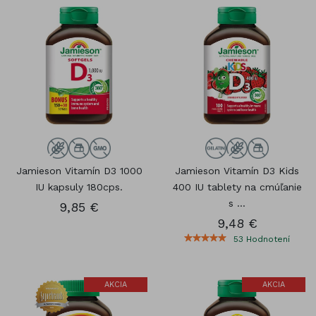
Jamieson Vitamín D3 1000
Jamieson Vitamín D3 Kids
IU kapsuly 180cps.
400 IU tablety na cmúľanie
s ...
9,85 €
9,48 €
53
Hodnotení
AKCIA
AKCIA