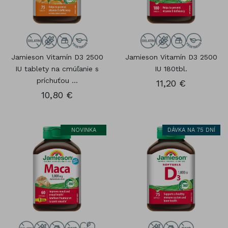
Jamieson Vitamín D3 2500
Jamieson Vitamín D3 2500
IU tablety na cmúľanie s
IU 180tbl.
príchuťou ...
11,20 €
10,80 €
NOVINKA
DÁVKA NA 75 DNÍ