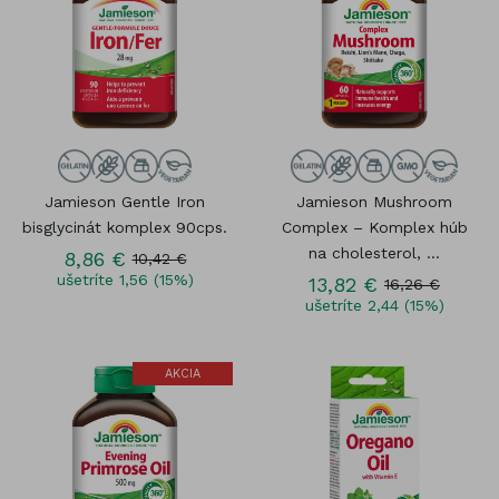
Jamieson Gentle Iron
Jamieson Mushroom
bisglycinát komplex 90cps.
Complex – Komplex húb
na cholesterol, ...
8,86 €
10,42 €
ušetríte 1,56 (15%)
13,82 €
16,26 €
ušetríte 2,44 (15%)
AKCIA