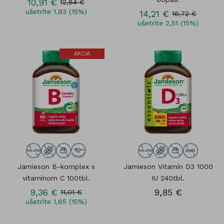
10,91 €
12,84 €
ušetríte 1,93 (15%)
14,21 €
16,72 €
ušetríte 2,51 (15%)
AKCIA
Jamieson B-komplex s
Jamieson Vitamín D3 1000
vitamínom C 100tbl.
IU 240tbl.
9,36 €
9,85 €
11,01 €
ušetríte 1,65 (15%)