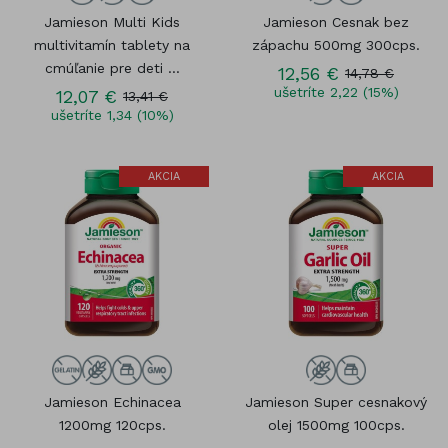
Jamieson Multi Kids
Jamieson Cesnak bez
multivitamín tablety na
zápachu 500mg 300cps.
cmúľanie pre deti ...
12,56 €
14,78 €
ušetríte 2,22 (15%)
12,07 €
13,41 €
ušetríte 1,34 (10%)
AKCIA
AKCIA
Jamieson Echinacea
Jamieson Super cesnakový
1200mg 120cps.
olej 1500mg 100cps.