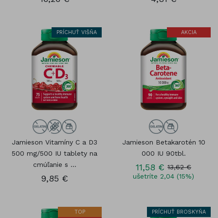
PRÍCHUŤ VIŠŇA
AKCIA
Jamieson Vitamíny C a D3
Jamieson Betakarotén 10
500 mg/500 IU tablety na
000 IU 90tbl.
cmúľanie s ...
11,58 €
13,62 €
ušetríte 2,04 (15%)
9,85 €
TOP
PRÍCHUŤ BROSKYŇA