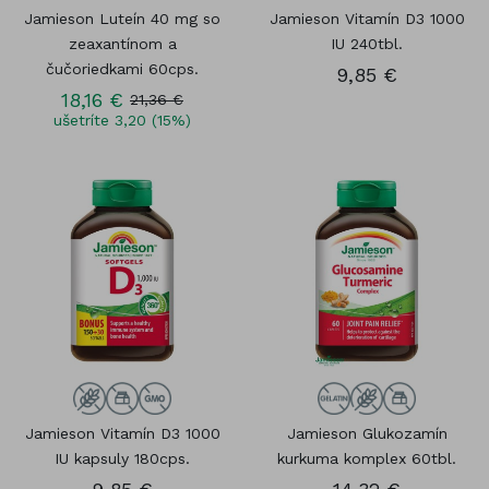
Jamieson Luteín 40 mg so
Jamieson Vitamín D3 1000
zeaxantínom a
IU 240tbl.
čučoriedkami 60cps.
9,85 €
18,16 €
21,36 €
ušetríte 3,20 (15%)
Jamieson Vitamín D3 1000
Jamieson Glukozamín
IU kapsuly 180cps.
kurkuma komplex 60tbl.