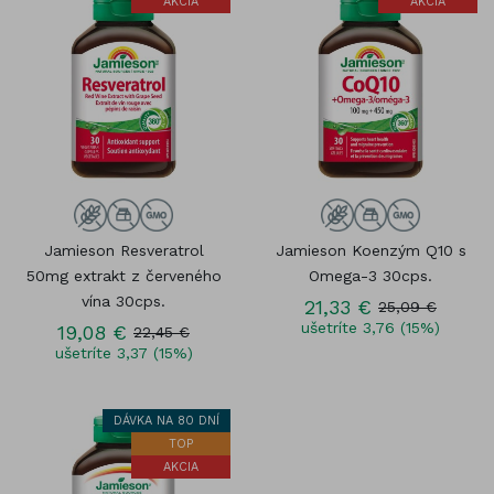
AKCIA
AKCIA
Jamieson Resveratrol
Jamieson Koenzým Q10 s
50mg extrakt z červeného
Omega-3 30cps.
vína 30cps.
21,33 €
25,09 €
ušetríte 3,76 (15%)
19,08 €
22,45 €
ušetríte 3,37 (15%)
DÁVKA NA 80 DNÍ
TOP
AKCIA