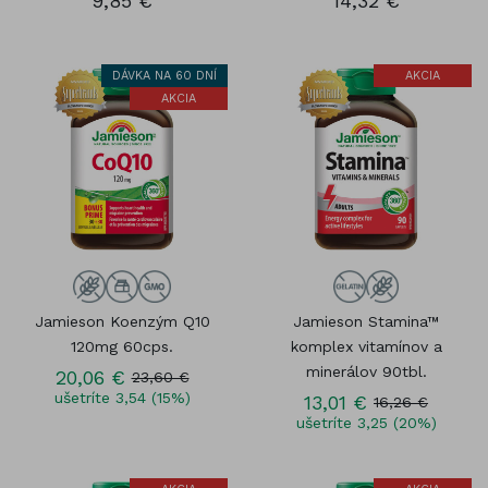
9,85 €
14,32 €
DÁVKA NA 60 DNÍ
AKCIA
AKCIA
Jamieson Koenzým Q10
Jamieson Stamina™
120mg 60cps.
komplex vitamínov a
minerálov 90tbl.
20,06 €
23,60 €
ušetríte 3,54 (15%)
13,01 €
16,26 €
ušetríte 3,25 (20%)