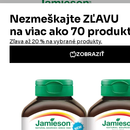
Informácie
Iné stránky Jamieson
Prihlásenie do newslettra
Zadaním emailovej adresy a odoslaním formulára udeľujete svoj súhlas so