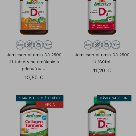
Jamieson Vitamín D3 2500
Jamieson Vitamín D3 2500
IU tablety na cmúľanie s
IU 180tbl.
príchuťou ...
11,20 €
10,80 €
STAROSTLIVOSŤ O KĹBY
DÁVKA NA 75 DNÍ
AKCIA