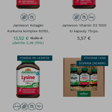
Jamieson Kolagén
Jamieson Vitamín D3 1000
Kurkuma komplex 60tbl.
IU kapsuly 75cps.
13,52 €
5,57 €
15,90 €
ušetríte 2,38 (15%)
POMÁHA PRI HERPESE
VÝHODNÁ CENA
DOPRAVA ZADARMO