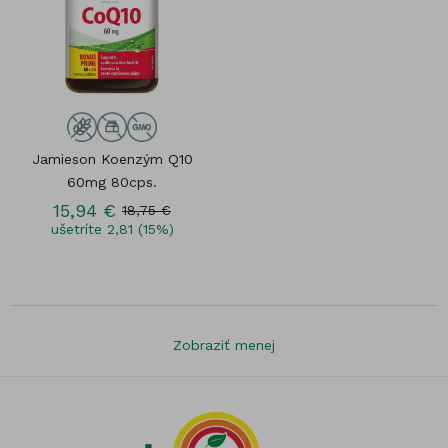
Jamieson Koenzým Q10
60mg 80cps.
15,94 €
18,75 €
ušetríte 2,81 (15%)
Zobraziť menej