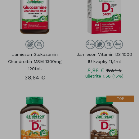
Jamieson Glukozamín
Jamieson Vitamín D3 1000
Chondroitín MSM 1300mg
IU kvapky 11,4ml
120tbl.
8,96 €
10,54 €
ušetríte 1,58 (15%)
38,64 €
TOP