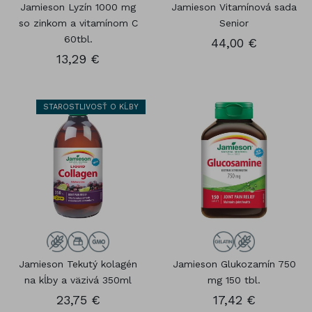
Jamieson Lyzín 1000 mg
Jamieson Vitamínová sada
so zinkom a vitamínom C
Senior
60tbl.
44,00 €
13,29 €
STAROSTLIVOSŤ O KĹBY
Jamieson Tekutý kolagén
Jamieson Glukozamín 750
na kĺby a väzivá 350ml
mg 150 tbl.
23,75 €
17,42 €