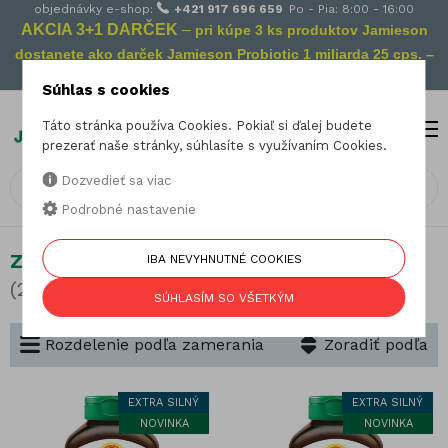
objednávky e-shop:
+421 917 696 659
Po - Pia: 8:00 - 16:00
AKCIA 3+1 DARČEK
–
pri kúpe 3 ks produktov Jamieson
dostanete ako darček Jamieson Probiotic 1 miliarda 25 cps. –
Vaša prevencia na cestách!
Súhlas s cookies
Táto stránka používa Cookies. Pokiaľ si ďalej budete
MENU
0
prezerať naše stránky, súhlasíte s využívaním Cookies.
Dozvedieť sa viac
Podrobné nastavenie
Zdravé starnutie
IBA NEVYHNUTNÉ COOKIES
(23 produktov)
SÚHLASÍM SO VŠETKÝM
Rozdelenie podľa zamerania
Zoradiť podľa
EXTRA SILNÝ
EXTRA SILNÝ
NOVINKA
NOVINKA