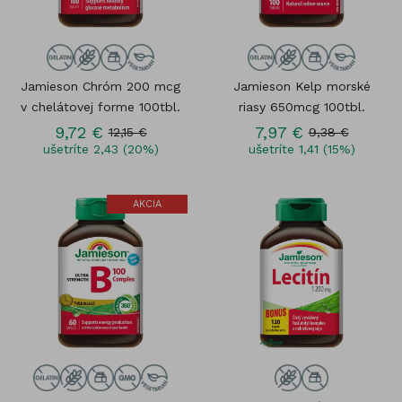
Jamieson Chróm 200 mcg
Jamieson Kelp morské
v chelátovej forme 100tbl.
riasy 650mcg 100tbl.
9,72 €
7,97 €
12,15 €
9,38 €
ušetríte 2,43 (20%)
ušetríte 1,41 (15%)
AKCIA