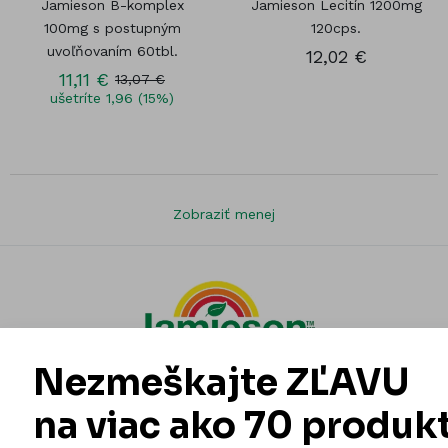
Jamieson B-komplex
Jamieson Lecitín 1200mg
100mg s postupným
120cps.
uvoľňovaním 60tbl.
12,02 €
11,11 €
13,07 €
ušetríte 1,96 (15%)
Zobraziť menej