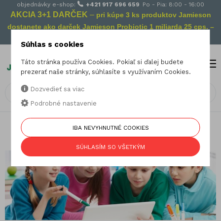
objednávky e-shop:
+421 917 696 659
Po - Pia: 8:00 - 16:00
AKCIA 3+1 DARČEK
–
pri kúpe 3 ks produktov Jamieson
dostanete ako darček Jamieson Probiotic 1 miliarda 25 cps. –
Vaša prevencia na cestách!
Súhlas s cookies
Táto stránka používa Cookies. Pokiaľ si ďalej budete
MENU
0
prezerať naše stránky, súhlasíte s využívaním Cookies.
Dozvedieť sa viac
Podrobné nastavenie
IBA NEVYHNUTNÉ COOKIES
Odborné články Jamieson
SÚHLASÍM SO VŠETKÝM