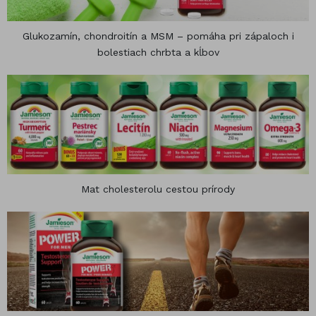
Glukozamín, chondroitín a MSM – pomáha pri zápaloch i
bolestiach chrbta a kĺbov
Mat cholesterolu cestou prírody