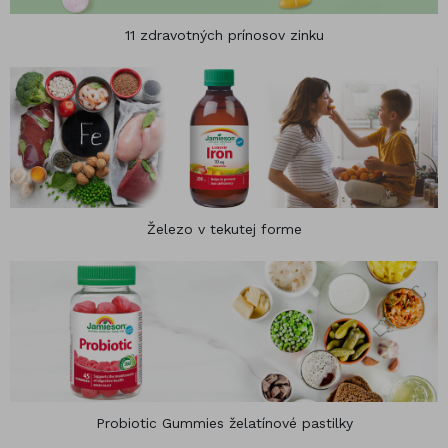
11 zdravotných prínosov zinku
Železo v tekutej forme
Probiotic Gummies želatínové pastilky