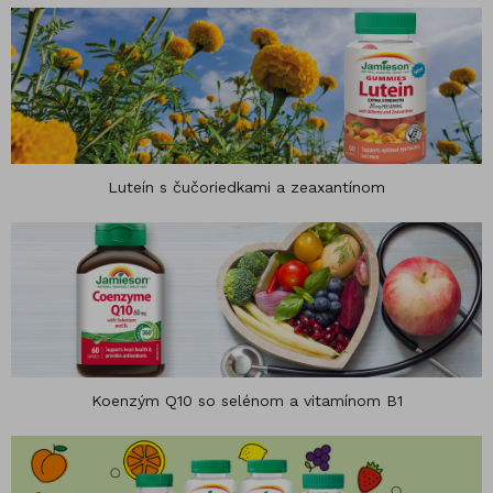
Luteín s čučoriedkami a zeaxantínom
Koenzým Q10 so selénom a vitamínom B1