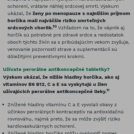
ochorení, vrátane náhlej srdcovej smrti. Výskum
ukázal, že
ženy po menopauze s najnižším príjmom
horčíka mali najväčšie riziko smrteľných
10
srdcových chorôb.
Vzhľadom na to, že vápnik aj
horčík sú potrebné pre zdravé srdce a nedostatok
oboch týchto živín sa s pribúdajúcim vekom zvyšuje,
venovanie pozornosti strave a suplementácii sú
dôležitými preventívnymi krokmi.
Užívate perorálne antikoncepčné tabletky?
Výskum ukázal, že nižšie hladiny horčíka, ako aj
vitamínov B6 B12, C a E sa vyskytujú u žien
11
užívajúcich perorálne antikoncepčné lieky.
Znížené hladiny vitamínu C a E vyvolali obavy z
účinkov perorálnych kontraceptív na antioxidačnú
rovnováhu, najmä preto, že sa môže zvýšiť riziko
kardiovaskulárnych ochorení.
Znížené hladiny horčíka môžu ovplyvniť pomer