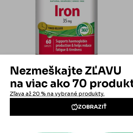
Jamieson Železo 35mg s postupným uvoľňovaním 60tbl.
7,40 €
8,71 €
ušetríte 1,31 (15%)
ODBORNÉ ČLÁNKY JAMIESON