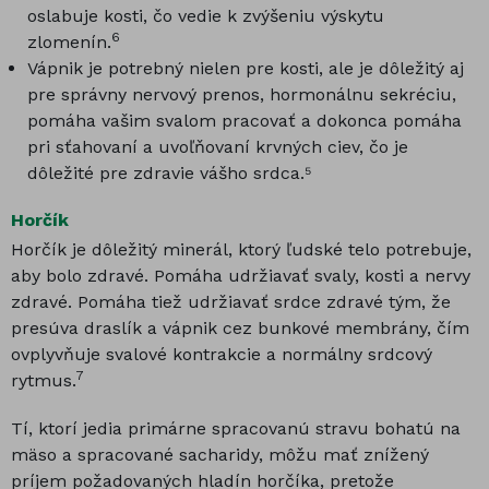
oslabuje kosti, čo vedie k zvýšeniu výskytu
6
zlomenín.
Vápnik je potrebný nielen pre kosti, ale je dôležitý aj
pre správny nervový prenos, hormonálnu sekréciu,
pomáha vašim svalom pracovať a dokonca pomáha
pri sťahovaní a uvoľňovaní krvných ciev, čo je
dôležité pre zdravie vášho srdca.⁵
Horčík
Horčík je dôležitý minerál, ktorý ľudské telo potrebuje,
aby bolo zdravé. Pomáha udržiavať svaly, kosti a nervy
zdravé. Pomáha tiež udržiavať srdce zdravé tým, že
presúva draslík a vápnik cez bunkové membrány, čím
ovplyvňuje svalové kontrakcie a normálny srdcový
7
rytmus.
Tí, ktorí jedia primárne spracovanú stravu bohatú na
mäso a spracované sacharidy, môžu mať znížený
príjem požadovaných hladín horčíka, pretože