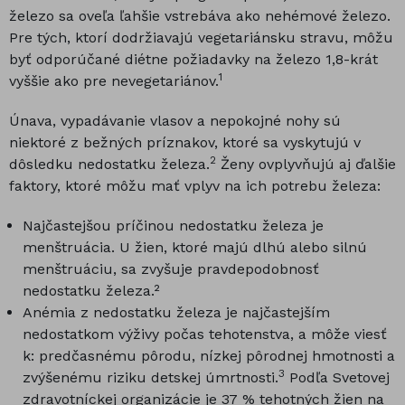
železo sa oveľa ľahšie vstrebáva ako nehémové železo.
Pre tých, ktorí dodržiavajú vegetariánsku stravu, môžu
byť odporúčané diétne požiadavky na železo 1,8-krát
1
vyššie ako pre nevegetariánov.
Únava, vypadávanie vlasov a nepokojné nohy sú
niektoré z bežných príznakov, ktoré sa vyskytujú v
2
dôsledku nedostatku železa.
Ženy ovplyvňujú aj ďalšie
faktory, ktoré môžu mať vplyv na ich potrebu železa:
Najčastejšou príčinou nedostatku železa je
menštruácia. U žien, ktoré majú dlhú alebo silnú
menštruáciu, sa zvyšuje pravdepodobnosť
nedostatku železa.²
Anémia z nedostatku železa je najčastejším
nedostatkom výživy počas tehotenstva, a môže viesť
k: predčasnému pôrodu, nízkej pôrodnej hmotnosti a
3
zvýšenému riziku detskej úmrtnosti.
Podľa Svetovej
zdravotníckej organizácie je 37 % tehotných žien na