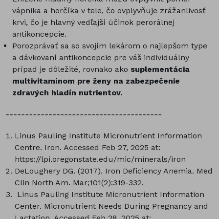
vápnika a horčíka v tele, čo ovplyvňuje zrážanlivosť
krvi, čo je hlavný vedľajší účinok perorálnej
antikoncepcie.
Porozprávať sa so svojím lekárom o najlepšom type
a dávkovaní antikoncepcie pre váš individuálny
prípad je dôležité, rovnako ako
suplementácia
multivitamínom pre ženy na zabezpečenie
zdravých hladín nutrientov.
----------------------------------------
Linus Pauling Institute Micronutrient Information
Centre. Iron. Accessed Feb 27, 2025 at:
https://lpi.oregonstate.edu/mic/minerals/iron
DeLoughery DG. (2017). Iron Deficiency Anemia. Med
Clin North Am. Mar;101(2):319-332.
Linus Pauling Institute Micronutrient Information
Center. Micronutrient Needs During Pregnancy and
Lactation. Accessed Feb 28, 2025 at: