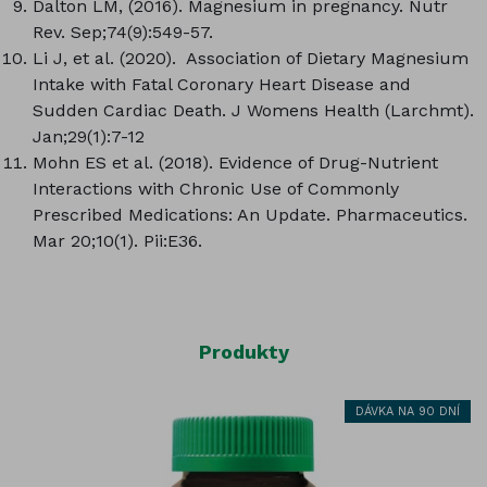
Dalton LM, (2016). Magnesium in pregnancy. Nutr
Rev. Sep;74(9):549-57.
Li J, et al. (2020). Association of Dietary Magnesium
Intake with Fatal Coronary Heart Disease and
Sudden Cardiac Death. J Womens Health (Larchmt).
Jan;29(1):7-12
Mohn ES et al. (2018). Evidence of Drug-Nutrient
Interactions with Chronic Use of Commonly
Prescribed Medications: An Update. Pharmaceutics.
Mar 20;10(1). Pii:E36.
Produkty
DÁVKA NA 90 DNÍ