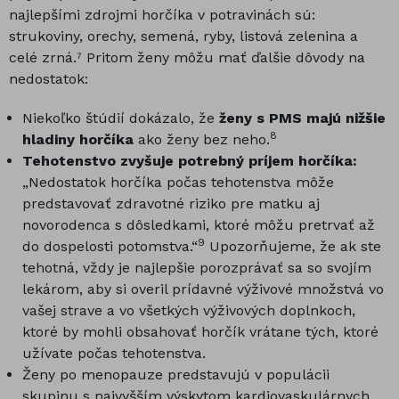
najlepšími zdrojmi horčíka v potravinách sú:
strukoviny, orechy, semená, ryby, listová zelenina a
celé zrná.⁷ Pritom ženy môžu mať ďalšie dôvody na
nedostatok:
Niekoľko štúdií dokázalo, že
ženy s PMS majú nižšie
8
hladiny horčíka
ako ženy bez neho.
Tehotenstvo zvyšuje potrebný príjem horčíka:
„Nedostatok horčíka počas tehotenstva môže
predstavovať zdravotné riziko pre matku aj
novorodenca s dôsledkami, ktoré môžu pretrvať až
9
do dospelosti potomstva.“
Upozorňujeme, že ak ste
tehotná, vždy je najlepšie porozprávať sa so svojím
lekárom, aby si overil prídavné výživové množstvá vo
vašej strave a vo všetkých výživových doplnkoch,
ktoré by mohli obsahovať horčík vrátane tých, ktoré
užívate počas tehotenstva.
Ženy po menopauze predstavujú v populácii
skupinu s najvyšším výskytom kardiovaskulárnych