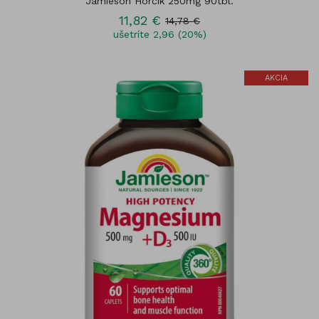
Jamieson Horčík 250mg 90tbl.
11,82 €
14,78 €
ušetríte 2,96 (20%)
AKCIA