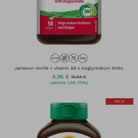
Jamieson Horčík + vitamín B6 s bisglycinátom 50tbl.
8,96 €
10,54 €
ušetríte 1,58 (15%)
AKCIA