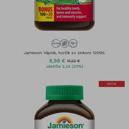
Jamieson Vápnik, horčík so zinkom 120tbl.
8,98 €
11,22 €
ušetríte 2,24 (20%)
AKCIA