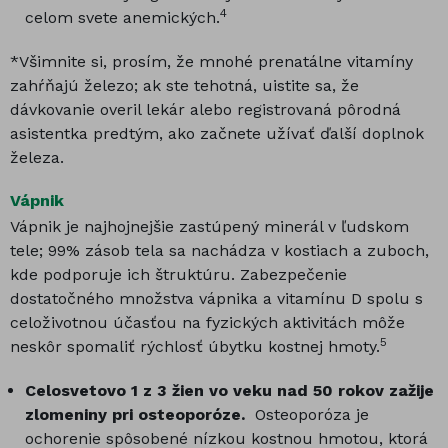
4
celom svete anemických.
*Všimnite si, prosím, že mnohé prenatálne vitamíny
zahŕňajú železo; ak ste tehotná, uistite sa, že
dávkovanie overil lekár alebo registrovaná pôrodná
asistentka predtým, ako začnete užívať ďalší doplnok
železa.
Vápnik
Vápnik je najhojnejšie zastúpený minerál v ľudskom
tele; 99% zásob tela sa nachádza v kostiach a zuboch,
kde podporuje ich štruktúru. Zabezpečenie
dostatočného množstva vápnika a vitamínu D spolu s
celoživotnou účasťou na fyzických aktivitách môže
5
neskôr spomaliť rýchlosť úbytku kostnej hmoty.
Celosvetovo 1 z 3 žien
vo veku nad 50 rokov zažije
zlomeniny pri osteoporóze.
Osteoporóza je
ochorenie spôsobené nízkou kostnou hmotou, ktorá