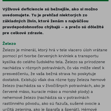
Výživové deficiencie sú bežnejšie, ako si možno
uvedomujete. Tu je prehľad niektorých zo
základných živín, ktoré ženám s najväčšou
pravdepodobnosťou chýbajú – a prečo sú dôležité
pre celkové zdravie.
Železo
Železo je minerál, ktorý hrá v tele viacero úloh vrátane
pomoci pri tvorbe červených krviniek a transportu
kyslíka do celého ľudského tela. Železo sa prirodzene
nachádza v rôznych potravinách, čo vás môže viesť k
presvedčeniu, že vaša bežná strava ho poskytuje
dostatok. Existujú však dva rôzne typy železa hemové
železo (nachádza sa v živočíšnych potravinách, ako je
červené mäso, kuracie mäso a morské plody) a
nehemové železo (nachádza sa v potravinách
rastlinného pôvodu, ako sú fazuľa, sušené ovocie a
určitá zelenina, ako je špargľa a špenát). Hémové