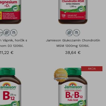
 Vápnik, horčík s
Jamieson Glukozamín Chondroitín
nom D3 120tbl.
MSM 1300mg 120tbl.
11,22 €
38,64 €
AKCIA