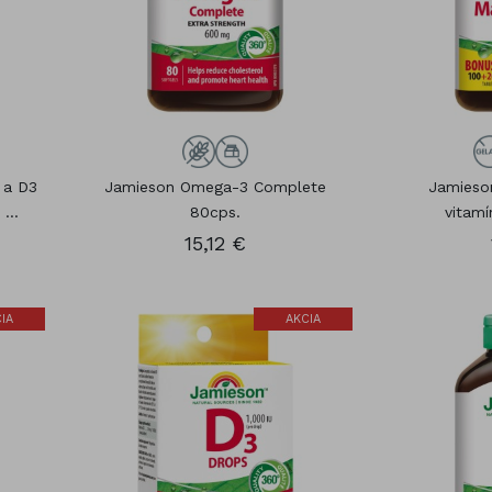
 a D3
Jamieson Omega-3 Complete
Jamieson
...
80cps.
vitamí
15,12 €
IA
AKCIA