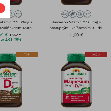
Vitamín C 1000mg s
Jamieson Vitamín C 500mg s
uvoľňovaním 120tbl.
postupným uvoľňovaním 100tbl.
89 €
11,00 €
17,52 €
íte 2,63 (15%)
TOP
AKCIA