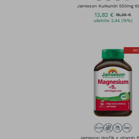
Jamieson Kurkumín 550mg 6
13,82 €
16,26 €
ušetríte 2,44 (15%)
AKC
Jamieson Horčík + vitamín 