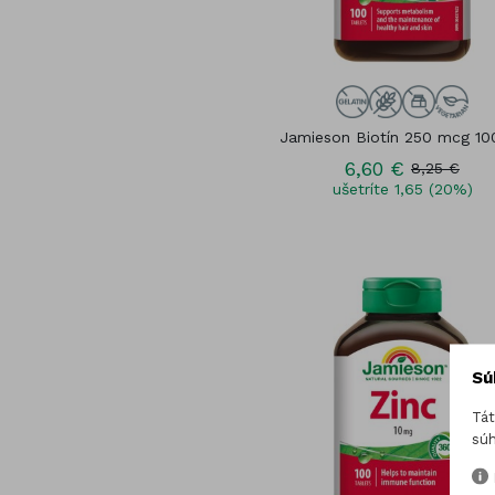
Jamieson Biotín 250 mcg 100
6,60 €
8,25 €
ušetríte 1,65 (20%)
Sú
Tát
súh