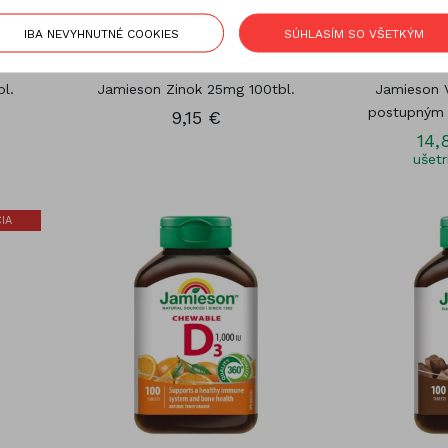
IBA NEVYHNUTNÉ COOKIES
SÚHLASÍM SO VŠETKÝM
l.
Jamieson Zinok 25mg 100tbl.
Jamieson 
postupným 
9,15 €
14,
ušetr
IA