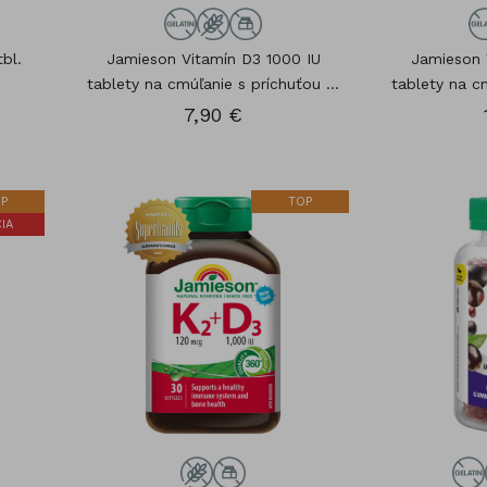
bl.
Jamieson Vitamín D3 1000 IU
Jamieson 
tablety na cmúľanie s príchuťou ...
tablety na cm
7,90 €
P
TOP
IA