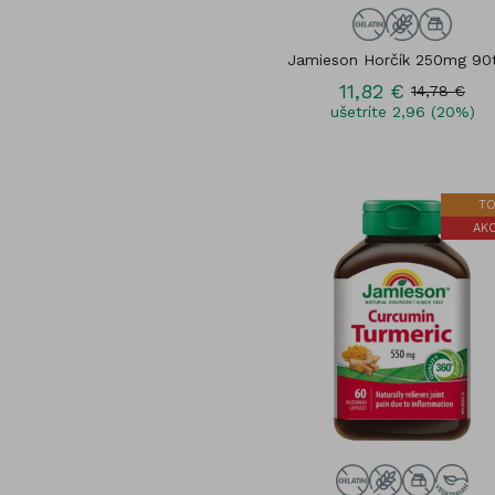
Jamieson Horčík 250mg 90t
11,82 €
14,78 €
ušetríte 2,96 (20%)
TO
AKC