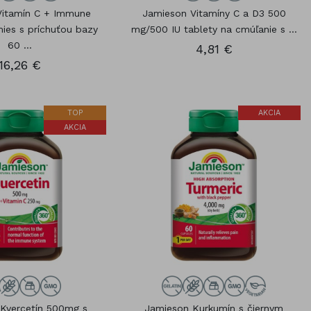
Vitamín C + Immune
Jamieson Vitamíny C a D3 500
ies s príchuťou bazy
mg/500 IU tablety na cmúľanie s ...
60 ...
4,81 €
16,26 €
TOP
AKCIA
AKCIA
Kvercetín 500mg s
Jamieson Kurkumín s čiernym