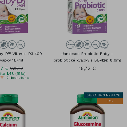
by-D™ Vitamín D3 400
Jamieson Probiotic Baby –
kvapky 11,7ml
probiotické kvapky s BB-12® 8,6ml
37 €
16,72 €
9,85 €
íte 1,48 (15%)
2
Hodnotenia
DÁVKA NA 3 MESIACE
TOP