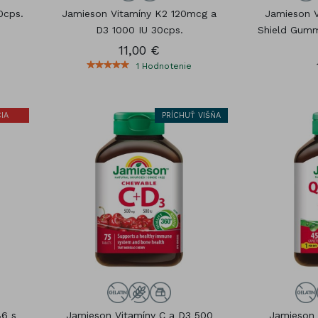
0cps.
Jamieson Vitamíny K2 120mcg a
Jamieson 
D3 1000 IU 30cps.
Shield Gumm
11,00 €
1
Hodnotenie
IA
PRÍCHUŤ VIŠŇA
B6 s
Jamieson Vitamíny C a D3 500
Jamieson 