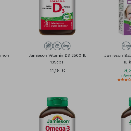
rómom
Jamieson Vitamín D3 2500 IU
Jamieson Ba
135cps.
IU 
11,16 €
8,
ušetr