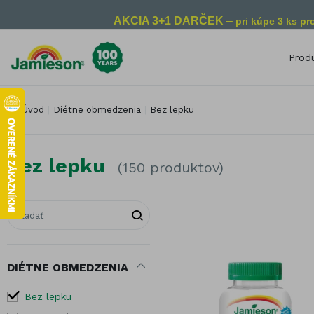
AKCIA 3+1 DARČEK
–
pri kúpe 3 ks p
Prod
Rozdelenie podľa zamerania
Roz
Úvod
Diétne obmedzenia
Bez lepku
Zdravie detí
Kontrola
Vit
hmotnosti
Zdravie mužov
Vit
Imunita
Zdravie žien
Vit
Bez lepku
(150 produktov)
Nálada a
Srdce a cievny
Vit
energia
systém
Vit
Zdravé trávenie
Zdravý mozog
Vit
Proti stresu
Starostlivosť o
Vita
oči
Pre zdravý
spánok
DIÉTNE OBMEDZENIA
Mult
Pokožka, vlasy a
nechty
Zdravé starnutie
Mine
Bez lepku
Starostlivosť o
Pre vegetariánov
Dras