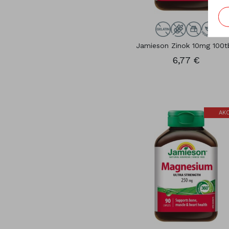
Jamieson Zinok 10mg 100tb
6,77 €
AKC