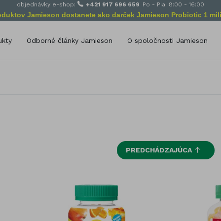
objednávky e-shop:
+421 917 696 659
Po - Pia: 8:00 - 16:00
roduktov Jamieson dostanete ako darček Jamieson Probiotic 1 mili
ukty
Odborné články Jamieson
O spoločnosti Jamieson
Poslanie spoločnosti Jamie
delenie podľa zloženia
Od začiatkov po dnes
amín A
Selén
amín B
Vápnik (Calcium)
amín C
Zinok
amín D
Železo
Bylinné výťažky
amín E
PREDCHÁDZAJÚCA
Omega Esenciálne mastné kyse
amín K
Glukozamín
míny pre deti
Probiotiká
ivitamíny pre dospelých
Podpora výživy
rály
Antioxidanty
lík