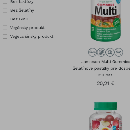
Bez laktózy
kĺby
Pre tehotné
Hor
Bez želatíny
Zdravé kosti
Vybrané
Chr
Bez GMO
produkty
Jód
Vegánsky produkt
Vegetariánsky produkt
Jamieson Multi Gummie
želatínové pastilky pre dosp
150 pas.
20,21 €