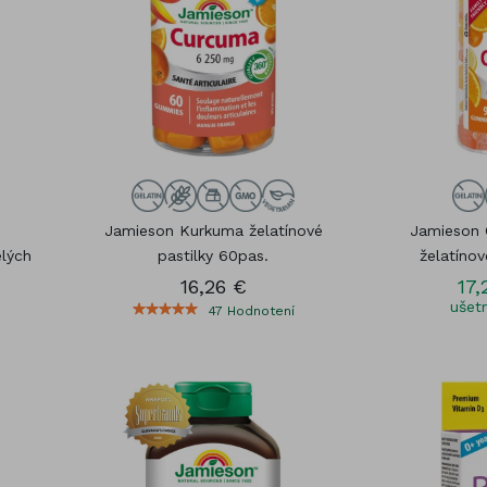
Kozmetika
čík (Magnesium)
Vitamínové sady
óm
Gummies
s
Jamieson Kurkuma želatínové
Jamieson
elých
pastilky 60pas.
želatínov
16,26 €
17,
ušetr
47
Hodnotení