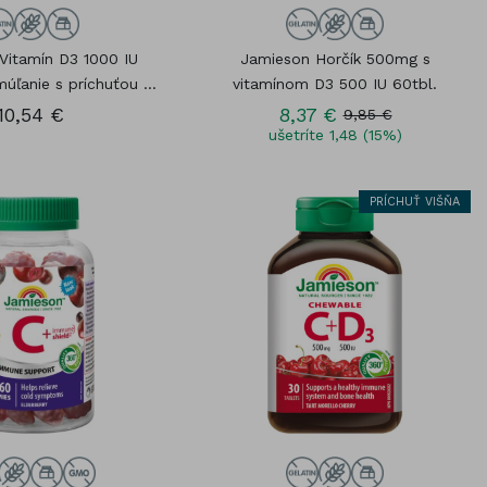
Vitamín D3 1000 IU
Jamieson Horčík 500mg s
úľanie s príchuťou ...
vitamínom D3 500 IU 60tbl.
10,54 €
8,37 €
9,85 €
ušetríte 1,48 (15%)
PRÍCHUŤ VIŠŇA