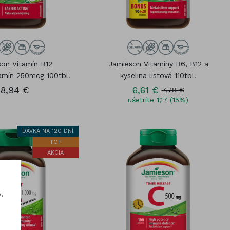
on Vitamín B12
Jamieson Vitamíny B6, B12 a
amín 250mcg 100tbl.
kyselina listová 110tbl.
8,94 €
6,61 €
7,78 €
ušetríte 1,17 (15%)
DÁVKA NA 120 DNÍ
TOP
AKCIA
,