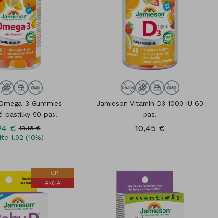
 Omega-3 Gummies
Jamieson Vitamín D3 1000 IU 60
é pastilky 90 pas.
pas.
24 €
10,45 €
19,16 €
íte 1,92 (10%)
TOP
AKCIA