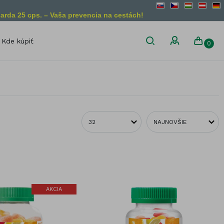
arda 25 cps. – Vaša prevencia na cestách!
Kde kúpiť
0
son
Diétne obmedzenia
Bez lepku
Vegánsky
produkt
Bez laktózy
Vegetariánsky
Bez želatíny
produkt
Bez GMO
liny
AKCIA