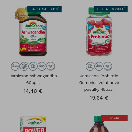
DÁVKA NA 60 DNÍ
DETI AJ DOSPELÍ
Jamieson Ashwagandha
Jamieson Probiotic
60cps.
Gummies želatínové
pastilky 45pas.
14,48 €
19,64 €
AKCIA