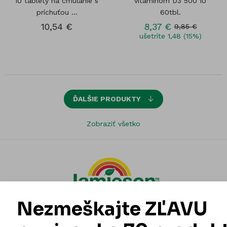
IU tablety na cmúľanie s
vitamínom D3 500 IU
príchuťou ...
60tbl.
10,54 €
8,37 €
9,85 €
ušetríte 1,48 (15%)
ĎALŠIE PRODUKTY
Zobraziť všetko