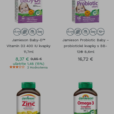
Jamieson Baby-D™
Jamieson Probiotic Baby –
Vitamín D3 400 IU kvapky
probiotické kvapky s BB-
11,7ml
12® 8,6ml
8,37 €
16,72 €
9,85 €
ušetríte 1,48 (15%)
2
Hodnotenia