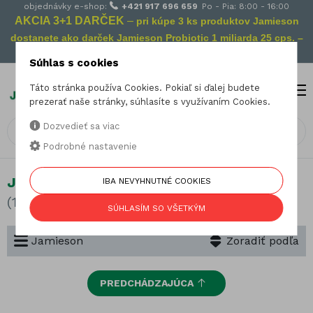
objednávky e-shop:
+421 917 696 659
Po - Pia: 8:00 - 16:00
AKCIA 3+1 DARČEK
–
pri kúpe 3 ks produktov Jamieson
dostanete ako darček Jamieson Probiotic 1 miliarda 25 cps. –
Vaša prevencia na cestách!
Súhlas s cookies
Táto stránka používa Cookies. Pokiaľ si ďalej budete
MENU
0
prezerať naše stránky, súhlasíte s využívaním Cookies.
Dozvedieť sa viac
Podrobné nastavenie
Jamieson
IBA NEVYHNUTNÉ COOKIES
(162 produktov)
SÚHLASÍM SO VŠETKÝM
Jamieson
Zoradiť podľa
PREDCHÁDZAJÚCA