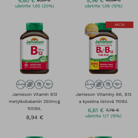
6,60 €
8,96 €
8,25 €
10,54 €
ušetríte 1,65 (20%)
ušetríte 1,58 (15%)
AKCIA
Jamieson Vitamín B12
Jamieson Vitamíny B6, B12
metylkobalamín 250mcg
a kyselina listová 110tbl.
100tbl.
6,61 €
7,78 €
ušetríte 1,17 (15%)
8,94 €