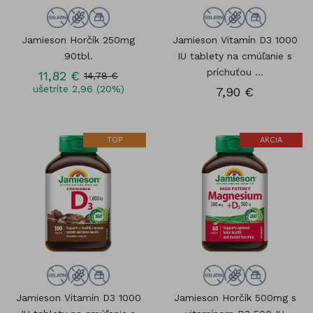
Jamieson Horčík 250mg
Jamieson Vitamín D3 1000
90tbl.
IU tablety na cmúľanie s
príchuťou ...
11,82 €
14,78 €
ušetríte 2,96 (20%)
7,90 €
TOP
AKCIA
Jamieson Vitamín D3 1000
Jamieson Horčík 500mg s