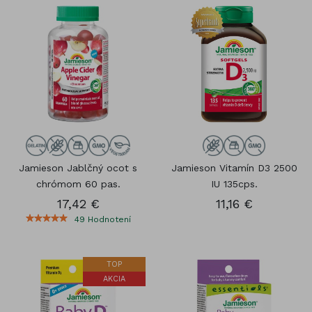
Jamieson Jablčný ocot s
Jamieson Vitamín D3 2500
chrómom 60 pas.
IU 135cps.
17,42 €
11,16 €
49
Hodnotení
TOP
AKCIA