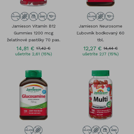
Jamieson Vitamín B12
Jamieson Neurosome
Gummies 1200 mcg
Ľubovník bodkovaný 60
želatínové pastilky 70 pas.
tbl.
14,81 €
12,27 €
17,42 €
14,44 €
ušetríte 2,61 (15%)
ušetríte 2,17 (15%)