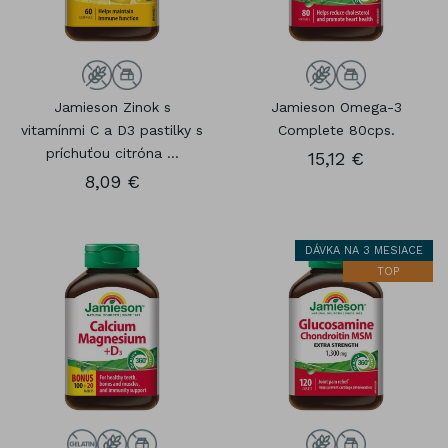
Jamieson Zinok s
Jamieson Omega-3
vitamínmi C a D3 pastilky s
Complete 80cps.
príchuťou citróna ...
15,12 €
8,09 €
DÁVKA NA 3 MESIACE
TOP