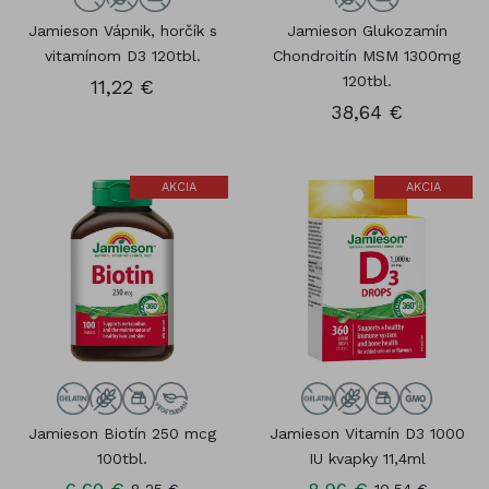
Jamieson Vápnik, horčík s
Jamieson Glukozamín
vitamínom D3 120tbl.
Chondroitín MSM 1300mg
120tbl.
11,22 €
38,64 €
AKCIA
AKCIA
Jamieson Biotín 250 mcg
Jamieson Vitamín D3 1000
100tbl.
IU kvapky 11,4ml