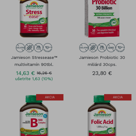
Jamieson Stressease™
Jamieson Probiotic 30
multivitamín 90tbl.
miliárd 30cps.
14,63 €
23,80 €
16,26 €
ušetríte 1,63 (10%)
AKCIA
AKCIA