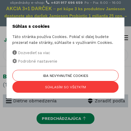
objednávky e-shop:
+421 917 696 659
Po - Pia: 8:00 - 16:00
AKCIA 3+1 DARČEK
–
pri kúpe 3 ks produktov Jamieson
dostanete ako darček Jamieson Probiotic 1 miliarda 25 cps. –
Vaša prevencia na cestách!
Súhlas s cookies
Táto stránka používa Cookies. Pokiaľ si ďalej budete
MENU
0
prezerať naše stránky, súhlasíte s využívaním Cookies.
Dozvedieť sa viac
Podrobné nastavenie
Bez želatíny
IBA NEVYHNUTNÉ COOKIES
(107 produktov)
SÚHLASÍM SO VŠETKÝM
Diétne obmedzenia
Zoradiť podľa
PREDCHÁDZAJÚCA