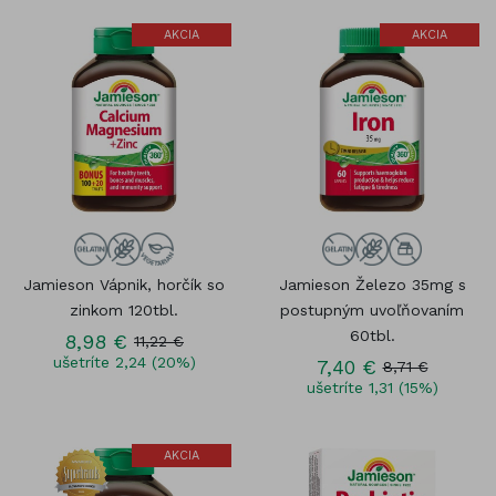
AKCIA
AKCIA
Jamieson Vápnik, horčík so
Jamieson Železo 35mg s
zinkom 120tbl.
postupným uvoľňovaním
60tbl.
8,98 €
11,22 €
ušetríte 2,24 (20%)
7,40 €
8,71 €
ušetríte 1,31 (15%)
AKCIA