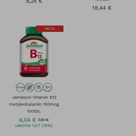
8,25 €
18,44 €
AKCIA
Jamieson Vitamín B12
metylkobalamín 100mcg
100tbl.
6,04 €
7,11 €
ušetríte 1,07 (15%)