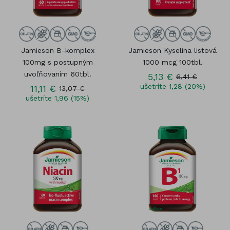
Jamieson B-komplex
Jamieson Kyselina listová
100mg s postupným
1000 mcg 100tbl.
uvoľňovaním 60tbl.
5,13 €
6,41 €
ušetríte 1,28 (20%)
11,11 €
13,07 €
ušetríte 1,96 (15%)