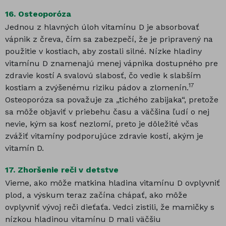
16.
Osteoporóza
Jednou z hlavných úloh vitamínu D je absorbovať
vápnik z čreva, čím sa zabezpečí, že je pripravený na
použitie v kostiach, aby zostali silné. Nízke hladiny
vitamínu D znamenajú menej vápnika dostupného pre
zdravie kostí A svalovú slabosť, čo vedie k slabším
17
kostiam a zvýšenému riziku pádov a zlomenín.
Osteoporóza sa považuje za „tichého zabijaka“, pretože
sa môže objaviť v priebehu času a väčšina ľudí o nej
nevie, kým sa kosť nezlomí, preto je dôležité včas
zvážiť vitamíny podporujúce zdravie kostí, akým je
vitamín D.
17.
Zhoršenie reči v detstve
Vieme, ako môže matkina hladina vitamínu D ovplyvniť
plod, a výskum teraz začína chápať, ako môže
ovplyvniť vývoj reči dieťaťa. Vedci zistili, že mamičky s
nízkou hladinou vitamínu D mali väčšiu