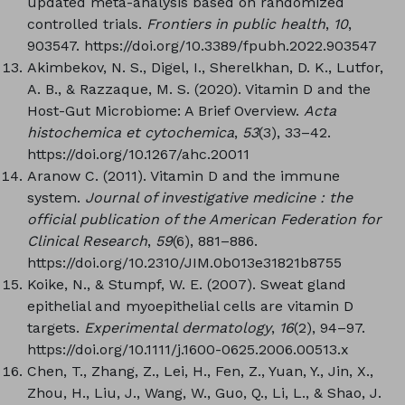
updated meta-analysis based on randomized
controlled trials.
Frontiers in public health
,
10
,
903547. https://doi.org/10.3389/fpubh.2022.903547
Akimbekov, N. S., Digel, I., Sherelkhan, D. K., Lutfor,
A. B., & Razzaque, M. S. (2020). Vitamin D and the
Host-Gut Microbiome: A Brief Overview.
Acta
histochemica et cytochemica
,
53
(3), 33–42.
https://doi.org/10.1267/ahc.20011
Aranow C. (2011). Vitamin D and the immune
system.
Journal of investigative medicine : the
official publication of the American Federation for
Clinical Research
,
59
(6), 881–886.
https://doi.org/10.2310/JIM.0b013e31821b8755
Koike, N., & Stumpf, W. E. (2007). Sweat gland
epithelial and myoepithelial cells are vitamin D
targets.
Experimental dermatology
,
16
(2), 94–97.
https://doi.org/10.1111/j.1600-0625.2006.00513.x
Chen, T., Zhang, Z., Lei, H., Fen, Z., Yuan, Y., Jin, X.,
Zhou, H., Liu, J., Wang, W., Guo, Q., Li, L., & Shao, J.