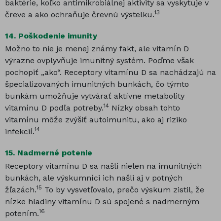
baktérie, koľko antimikrobiálnej aktivity sa vyskytuje v
13
čreve a ako ochraňuje črevnú výstelku.
14.
Poškodenie imunity
Možno to nie je menej známy fakt, ale vitamín D
výrazne ovplyvňuje imunitný systém. Poďme však
pochopiť „ako“. Receptory vitamínu D sa nachádzajú na
špecializovaných imunitných bunkách, čo týmto
bunkám umožňuje vytvárať aktívne metabolity
14
vitamínu D podľa potreby.
Nízky obsah tohto
vitamínu môže zvýšiť autoimunitu, ako aj riziko
14
infekcií.
15.
Nadmerné potenie
Receptory vitamínu D sa našli nielen na imunitných
bunkách, ale výskumníci ich našli aj v potných
15
žľazách.
To by vysvetľovalo, prečo výskum zistil, že
nízke hladiny vitamínu D sú spojené s nadmerným
16
potením.