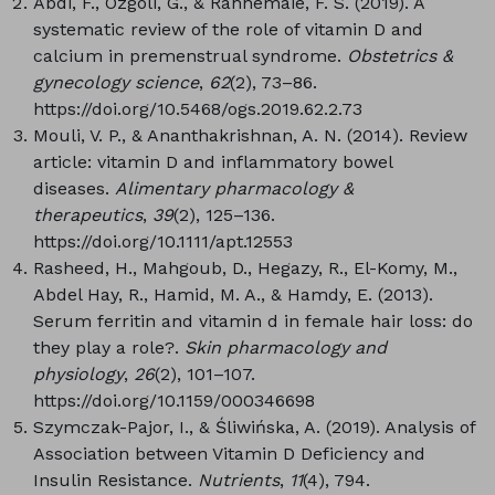
Abdi, F., Ozgoli, G., & Rahnemaie, F. S. (2019). A
systematic review of the role of vitamin D and
calcium in premenstrual syndrome.
Obstetrics &
gynecology science
,
62
(2), 73–86.
https://doi.org/10.5468/ogs.2019.62.2.73
Mouli, V. P., & Ananthakrishnan, A. N. (2014). Review
article: vitamin D and inflammatory bowel
diseases.
Alimentary pharmacology &
therapeutics
,
39
(2), 125–136.
https://doi.org/10.1111/apt.12553
Rasheed, H., Mahgoub, D., Hegazy, R., El-Komy, M.,
Abdel Hay, R., Hamid, M. A., & Hamdy, E. (2013).
Serum ferritin and vitamin d in female hair loss: do
they play a role?.
Skin pharmacology and
physiology
,
26
(2), 101–107.
https://doi.org/10.1159/000346698
Szymczak-Pajor, I., & Śliwińska, A. (2019). Analysis of
Association between Vitamin D Deficiency and
Insulin Resistance.
Nutrients
,
11
(4), 794.