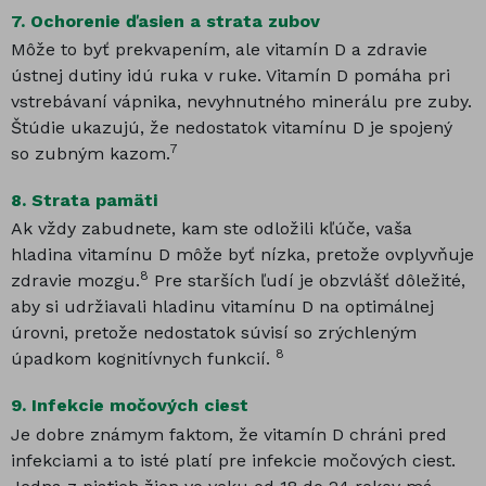
7.
Ochorenie ďasien a strata zubov
Môže to byť prekvapením, ale vitamín D a zdravie
ústnej dutiny idú ruka v ruke. Vitamín D pomáha pri
vstrebávaní vápnika, nevyhnutného minerálu pre zuby.
Štúdie ukazujú, že nedostatok vitamínu D je spojený
7
so zubným kazom.
8.
Strata pamäti
Ak vždy zabudnete, kam ste odložili kľúče, vaša
hladina vitamínu D môže byť nízka, pretože ovplyvňuje
8
zdravie mozgu.
Pre starších ľudí je obzvlášť dôležité,
aby si udržiavali hladinu vitamínu D na optimálnej
úrovni, pretože nedostatok súvisí so zrýchleným
8
úpadkom kognitívnych funkcií.
9.
Infekcie močových ciest
Je dobre známym faktom, že vitamín D chráni pred
infekciami a to isté platí pre infekcie močových ciest.