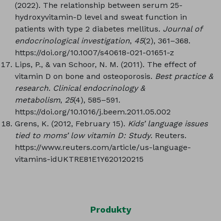
(2022). The relationship between serum 25-
hydroxyvitamin-D level and sweat function in
patients with type 2 diabetes mellitus.
Journal of
endocrinological investigation
,
45
(2), 361–368.
https://doi.org/10.1007/s40618-021-01651-z
Lips, P., & van Schoor, N. M. (2011). The effect of
vitamin D on bone and osteoporosis.
Best practice &
research. Clinical endocrinology &
metabolism
,
25
(4), 585–591.
https://doi.org/10.1016/j.beem.2011.05.002
Grens, K. (2012, February 15).
Kids’ language issues
tied to moms’ low vitamin D: Study
. Reuters.
https://www.reuters.com/article/us-language-
vitamins-idUKTRE81E1Y620120215
Produkty