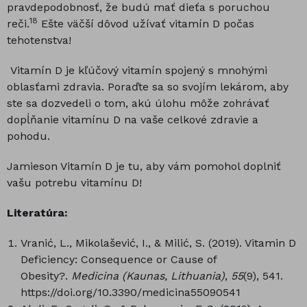
pravdepodobnosť, že budú mať dieťa s poruchou
18
reči.
Ešte väčší dôvod užívať vitamín D počas
tehotenstva!
Vitamín D je kľúčový vitamín spojený s mnohými
oblasťami zdravia. Poraďte sa so svojím lekárom, aby
ste sa dozvedeli o tom, akú úlohu môže zohrávať
dopĺňanie vitamínu D na vaše celkové zdravie a
pohodu.
Jamieson Vitamín D je tu, aby vám pomohol doplniť
vašu potrebu vitamínu D!
Literatúra:
Vranić, L., Mikolašević, I., & Milić, S. (2019). Vitamin D
Deficiency: Consequence or Cause of
Obesity?.
Medicina (Kaunas, Lithuania)
,
55
(9), 541.
https://doi.org/10.3390/medicina55090541