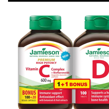
Informácie
Iné stránky Jamieson
Prihlásenie do newslettra
Zadaním emailovej adresy a odoslaním formulára udeľujete svoj súhlas so
spracovaním osobných údajov na účely marketingu. Pre bližšie informácie
o spracovaní osobných údajov pozrite stránku Informácie o spracovaní
osobných údajov.
Zásady ochrany osobných údajov >>
|
Nastavenie súborov cookies