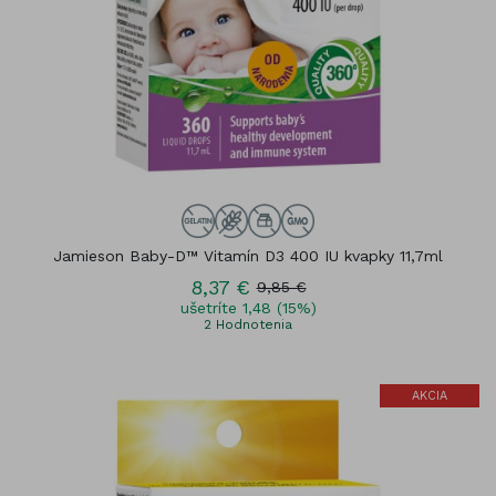
Jamieson Baby-D™ Vitamín D3 400 IU kvapky 11,7ml
8,37 €
9,85 €
ušetríte 1,48 (15%)
2
Hodnotenia
AKCIA