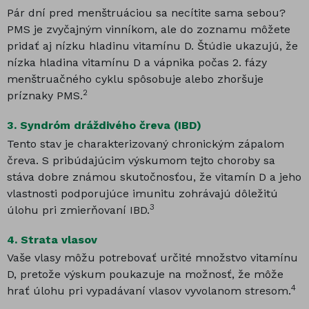
Pár dní pred menštruáciou sa necítite sama sebou?
PMS je zvyčajným vinníkom, ale do zoznamu môžete
pridať aj nízku hladinu vitamínu D. Štúdie ukazujú, že
nízka hladina vitamínu D a vápnika počas 2. fázy
menštruačného cyklu spôsobuje alebo zhoršuje
2
príznaky PMS.
3.
Syndróm dráždivého čreva (IBD)
Tento stav je charakterizovaný chronickým zápalom
čreva. S pribúdajúcim výskumom tejto choroby sa
stáva dobre známou skutočnosťou, že vitamín D a jeho
vlastnosti podporujúce imunitu zohrávajú dôležitú
3
úlohu pri zmierňovaní IBD.
4.
Strata vlasov
Vaše vlasy môžu potrebovať určité množstvo vitamínu
D, pretože výskum poukazuje na možnosť, že môže
4
hrať úlohu pri vypadávaní vlasov vyvolanom stresom.