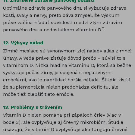
11.
Zhoršené zdravie panvovej oblasti
Optimálne zdravie panvového dna si vyžaduje zdravé
kosti, svaly a nervy, preto dáva zmysel, že výskum
práve začína hľadať súvislosti medzi zlým zdravím
11
panvového dna a nedostatkom vitamínu D.
12.
Výkyvy nálad
Zimné mesiace sú synonymom zlej nálady alias zimnej
únavy. A veda práve zisťuje dôvod prečo – súvisí to s
vitamínom D. Nízka hladina vitamínu D, ktorá sa bežne
vyskytuje počas zimy, je spojená s negatívnymi
emóciami, ako je napríklad horšia nálada. Štúdie zistili,
že suplementácia nielen predchádza deficitu, ale
môže tiež zlepšiť tieto emócie.
13.
Problémy s trávením
Vitamín D nielen pomáha pri zápaloch čriev (viac v
bode 3), ale ovplyvňuje aj črevný mikrobióm. Štúdie
ukazujú, že vitamín D ovplyvňuje ako fungujú črevné