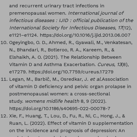
and recurrent urinary tract infections in
premenopausal women.
International journal of
infectious diseases : IJID : official publication of the
International Society for Infectious Diseases
,
17
(12),
e1121–e1124. https://doi.org/10.1016/j.ijid.2013.06.007
Ogeyingbo, O. D., Ahmed, R., Gyawali, M., Venkatesan,
N., Bhandari, R., Botleroo, R. A., Kareem, R., &
Elshaikh, A. O. (2021). The Relationship Between
Vitamin D and Asthma Exacerbation.
Cureus
,
13
(8),
e17279. https://doi.org/10.7759/cureus.17279
Legan, M., Barbič, M., Osredkar, J.
et al.
Association
of vitamin D deficiency and pelvic organ prolapse in
postmenopausal women: a cross-sectional
study.
womens midlife health
8, 9 (2022).
https://doi.org/10.1186/s40695-022-00078-7
Xie, F., Huang, T., Lou, D., Fu, R., Ni, C., Hong, J., &
Ruan, L. (2022). Effect of vitamin D supplementation
on the incidence and prognosis of depression: An