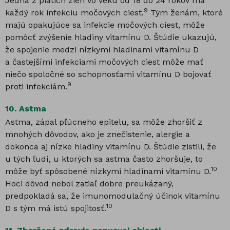
Jedna z piatich žien vo veku od 18 do 24 rokov má
9
každý rok infekciu močových ciest.
Tým ženám, ktoré
majú opakujúce sa infekcie močových ciest, môže
pomôcť zvýšenie hladiny vitamínu D. Štúdie ukazujú,
že spojenie medzi nízkymi hladinami vitamínu D
a častejšími infekciami močových ciest môže mať
niečo spoločné so schopnosťami vitamínu D bojovať
9
proti infekciám.
10.
Astma
Astma, zápal pľúcneho epitelu, sa môže zhoršiť z
mnohých dôvodov, ako je znečistenie, alergie a
dokonca aj nízke hladiny vitamínu D. Štúdie zistili, že
u tých ľudí, u ktorých sa astma často zhoršuje, to
10
môže byť spôsobené nízkymi hladinami vitamínu D.
Hoci dôvod nebol zatiaľ dobre preukázaný,
predpokladá sa, že imunomodulačný účinok vitamínu
10
D s tým má istú spojitosť.