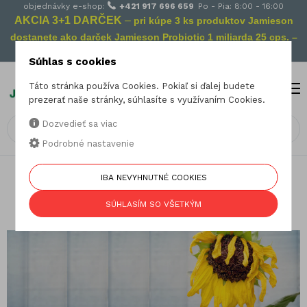
objednávky e-shop:
+421 917 696 659
Po - Pia: 8:00 - 16:00
AKCIA 3+1 DARČEK
–
pri kúpe 3 ks produktov Jamieson
dostanete ako darček Jamieson Probiotic 1 miliarda 25 cps. –
Vaša prevencia na cestách!
Súhlas s cookies
Táto stránka používa Cookies. Pokiaľ si ďalej budete
MENU
0
prezerať naše stránky, súhlasíte s využívaním Cookies.
Dozvedieť sa viac
Podrobné nastavenie
17.06.2024
IBA NEVYHNUTNÉ COOKIES
17 príznakov a symptómov nedostatku
SÚHLASÍM SO VŠETKÝM
vitamínu D