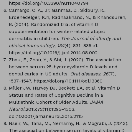
https://doi.org/10.3390/nu11040794
Camargo, C. A., Jr, Ganmaa, D., Sidbury, R.,
Erdenedelger, K.h, Radnaakhand, N., & Khandsuren,
B. (2014). Randomized trial of vitamin D
supplementation for winter-related atopic
dermatitis in children.
The Journal of allergy and
clinical immunology
,
134
(4), 831–835.e1.
https://doi.org/10.1016/j.jaci.2014.08.002
Zhou, F., Zhou, Y., & Shi, J. (2020). The association
between serum 25-hydroxyvitamin D levels and
dental caries in US adults.
Oral diseases
,
26
(7),
1537–1547. https://doi.org/10.1111/odi.13360
Miller JW, Harvey DJ, Beckett LA, et al. Vitamin D
Status and Rates of Cognitive Decline in a
Multiethnic Cohort of Older Adults.
JAMA
Neurol.
2015;72(11):1295–1303.
doi:10.1001/jamaneurol.2015.2115
Nseir, W., Taha, M., Nemarny, H., & Mograbi, J. (2013).
The association between serum levels of vitamin D