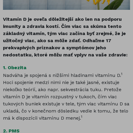
Vitamín D je oveľa dôležitejší ako len na podporu
imunity a zdravia kostí. Čím viac sa skúma tento
základný vitamín, tým viac začína byť zrejmé, že je
užitočný viac, ako sa môže zdať. Odhaľme 17
prekvapivých príznakov a symptómov jeho
nedostatku, ktoré môžu mať vplyv na vaše zdravie:
1.
Obezita
1
Nadváha je spojená s nižšími hladinami vitamínu D.
Hoci spojenie medzi nimi nie je také jasné, existuje
niekoľko teórií, ako napr. sekvestrácia tuku. Pretože
vitamín D je vitamín rozpustný v tukoch, čím viac
tukových buniek existuje v tele, tým viac vitamínu D sa
ukladá, čo v konečnom dôsledku vedie k tomu, že telo
1
má k dispozícii vitamínu D menej.
2.
PMS