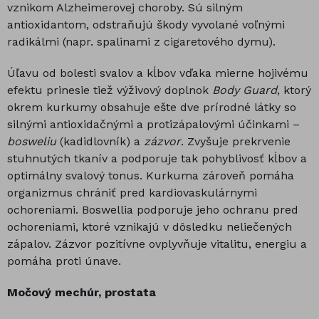
vznikom Alzheimerovej choroby. Sú silným
antioxidantom, odstraňujú škody vyvolané voľnými
radikálmi (napr. spalinami z cigaretového dymu).
Úľavu od bolesti svalov a kĺbov vďaka mierne hojivému
efektu prinesie tiež výživový doplnok
Body Guard
, ktorý
okrem kurkumy obsahuje ešte dve prírodné látky so
silnými antioxidačnými a protizápalovými účinkami –
bosweliu
(kadidlovník) a
zázvor
. Zvyšuje prekrvenie
stuhnutých tkanív a podporuje tak pohyblivosť kĺbov a
optimálny svalový tonus. Kurkuma zároveň pomáha
organizmus chrániť pred kardiovaskulárnymi
ochoreniami. Boswellia podporuje jeho ochranu pred
ochoreniami, ktoré vznikajú v dôsledku neliečených
zápalov. Zázvor pozitívne ovplyvňuje vitalitu, energiu a
pomáha proti únave.
Močový mechúr, prostata