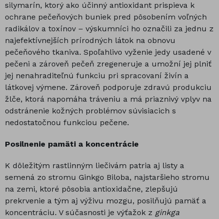
silymarín, ktorý ako účinný antioxidant prispieva k
ochrane pečeňových buniek pred pôsobením voľných
radikálov a toxínov – výskumníci ho označili za jednu z
najefektívnejších prírodných látok na obnovu
pečeňového tkaniva. Spoľahlivo vyženie jedy usadené v
pečeni a zároveň pečeň zregeneruje a umožní jej plniť
jej nenahraditeľnú funkciu pri spracovaní živín a
látkovej výmene. Zároveň podporuje zdravú produkciu
žlče, ktorá napomáha tráveniu a má priaznivý vplyv na
odstránenie kožných problémov súvisiacich s
nedostatočnou funkciou pečene.
Posilnenie pamäti a koncentrácie
K dôležitým rastlinným liečivám patria aj listy a
semená zo stromu Ginkgo Biloba, najstaršieho stromu
na zemi, ktoré pôsobia antioxidačne, zlepšujú
prekrvenie a tým aj výživu mozgu, posilňujú pamäť a
koncentráciu. V súčasnosti je výťažok z
ginkga