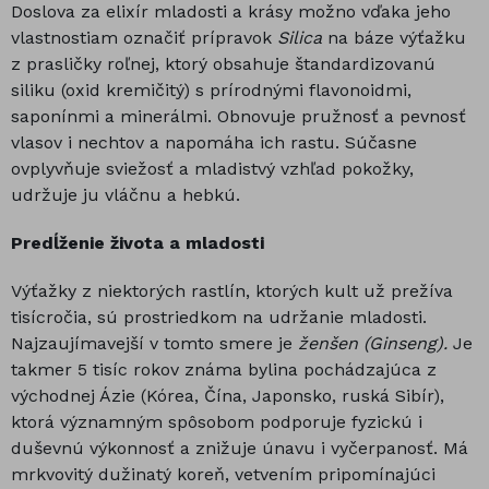
Doslova za elixír mladosti a krásy možno vďaka jeho
vlastnostiam označiť prípravok
Silica
na báze výťažku
z prasličky roľnej, ktorý obsahuje štandardizovanú
siliku (oxid kremičitý) s prírodnými flavonoidmi,
saponínmi a minerálmi. Obnovuje pružnosť a pevnosť
vlasov i nechtov a napomáha ich rastu. Súčasne
ovplyvňuje sviežosť a mladistvý vzhľad pokožky,
udržuje ju vláčnu a hebkú.
Predĺženie života a mladosti
Výťažky z niektorých rastlín, ktorých kult už prežíva
tisícročia, sú prostriedkom na udržanie mladosti.
Najzaujímavejší v tomto smere je
ženšen (Ginseng).
Je
takmer 5 tisíc rokov známa bylina pochádzajúca z
východnej Ázie (Kórea, Čína, Japonsko, ruská Sibír),
ktorá významným spôsobom podporuje fyzickú i
duševnú výkonnosť a znižuje únavu i vyčerpanosť. Má
mrkvovitý dužinatý koreň, vetvením pripomínajúci