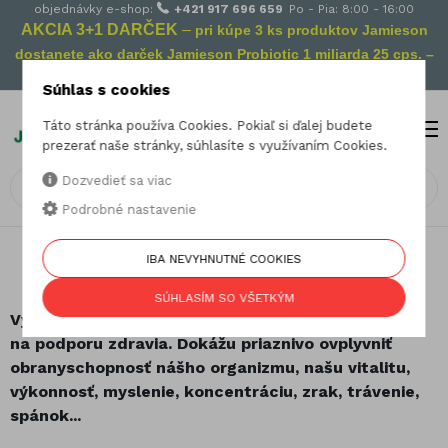
objednávky e-shop:
+421 917 696 659
Po - Pia: 8:00 - 16:00
AKCIA 3+1 DARČEK
–
pri kúpe 3 ks produktov Jamieson
dostanete ako darček Jamieson Probiotic 1 miliarda 25 cps. –
Vaša prevencia na cestách!
Súhlas s cookies
Táto stránka používa Cookies. Pokiaľ si ďalej budete
MENU
0
prezerať naše stránky, súhlasíte s využívaním Cookies.
Dozvedieť sa viac
Podrobné nastavenie
26.10.2017
IBA NEVYHNUTNÉ COOKIES
Rastlinné výťažky – tichí liečitelia
SÚHLASÍM SO VŠETKÝM
Výťažky rastlín – tisícročiami overený prostriedok
na podporu zdravia. Dokážu priaznivo ovplyvniť
obranyschopnosť nášho organizmu, našu vitalitu,
výkonnosť, myslenie, koncentráciu, zrak, trávenie,
spánok...