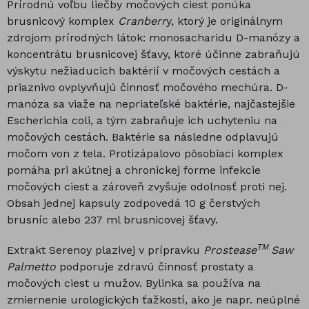
Prírodnú voľbu liečby močových ciest ponúka
brusnicový komplex
Cranberr
y, ktorý je originálnym
zdrojom prírodných látok: monosacharidu D-manózy a
koncentrátu brusnicovej šťavy, ktoré účinne zabraňujú
výskytu nežiaducich baktérií v močových cestách a
priaznivo ovplyvňujú činnosť močového mechúra. D-
manóza sa viaže na nepriateľské baktérie, najčastejšie
Escherichia coli, a tým zabraňuje ich uchyteniu na
močových cestách. Baktérie sa následne odplavujú
močom von z tela. Protizápalovo pôsobiaci komplex
pomáha pri akútnej a chronickej forme infekcie
močových ciest a zároveň zvyšuje odolnosť proti nej.
Obsah jednej kapsuly zodpovedá 10 g čerstvých
brusníc alebo 237 ml brusnicovej šťavy.
TM
Extrakt Serenoy plazivej v prípravku
Prostease
Saw
Palmetto
podporuje zdravú činnosť prostaty a
močových ciest u mužov. Bylinka sa používa na
zmiernenie urologických ťažkostí, ako je napr. neúplné