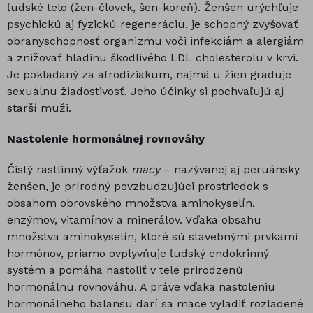
ľudské telo (žen-človek, šen-koreň). Ženšen urýchľuje
psychickú aj fyzickú regeneráciu, je schopný zvyšovať
obranyschopnosť organizmu voči infekciám a alergiám
a znižovať hladinu škodlivého LDL cholesterolu v krvi.
Je pokladaný za afrodiziakum, najmä u žien graduje
sexuálnu žiadostivosť. Jeho účinky si pochvaľujú aj
starší muži.
Nastolenie hormonálnej rovnováhy
Čistý rastlinný výťažok
macy
– nazývanej aj peruánsky
ženšen, je prírodný povzbudzujúci prostriedok s
obsahom obrovského množstva aminokyselín,
enzýmov, vitamínov a minerálov. Vďaka obsahu
množstva aminokyselín, ktoré sú stavebnými prvkami
hormónov, priamo ovplyvňuje ľudský endokrinný
systém a pomáha nastoliť v tele prirodzenú
hormonálnu rovnováhu. A práve vďaka nastoleniu
hormonálneho balansu darí sa mace vyladiť rozladené