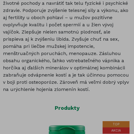
životné pochody a navrátiť tak telu fyzické i psychické
zdravie. Podporuje zvýšenie telesnej sily a výkonu, ako
aj fertility u oboch pohlaví – u mužov pozitívne
ovplyvňuje kvalitu i počet spermií a u žien vývoj
vajíčok. Zlepšuje nielen samotnú plodnosť, ale
prispieva aj k zvýšeniu libida. Zvyšuje chuť na sex,
pomáha pri liečbe mužskej impotencie,
menštruačných poruchách, menopauze. Zásluhou
obsahu organického, ľahko vstrebateľného vápnika a
horčíka aj ďalších minerálov v optimálnej kombinácii
zabraňuje odvápnenie kostí a je tak účinnou pomocou
v boji proti osteoporóze. Zároveň má veľmi dobrý vplyv
na urýchlenie hojenia zlomenín kostí.
Produkty
TOP
AKCIA