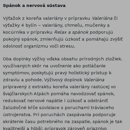
Spánok a nervová sústava
Výťažok z koreňa valeriány v prípravku
Valeriána
či
výťažky 4 bylín – valeriány, chmeľu, mučenky a
kocúrnika v prípravku
Relax a spánok
podporujú
pokojný spánok, zmierňujú úzkosť a pomáhajú zvýšiť
odolnosť organizmu voči stresu.
Oba doplnky výživy vďaka obsahu prírodných zložiek.
využívaných skôr na uvoľnenie ako potláčanie
symptómov, poskytujú pravý holistický prístup k
zdraviu a pohode. Výživový doplnok
Valeriána
pripravený z extraktu koreňa valeriány rastúcej vo
švajčiarskych Alpách pomáha navodzovať spánok,
redukovať nervové napätie i úzkosť a odstrániť
žalúdočné kŕče súvisiace s poruchami tráviaceho
ústrojenstva. Pri poruchách zaspávania podporuje
skrátenie času potrebného na zaspatie, spánok je tak
kvalitnejší a hlbší; prípravok zároveň priaznivo