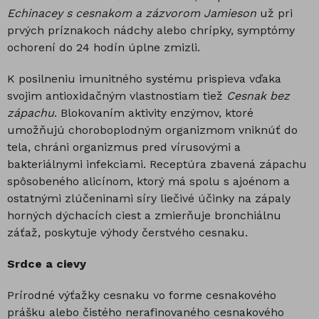
Echinacey s cesnakom a zázvorom Jamieson
už pri
prvých príznakoch nádchy alebo chrípky, symptómy
ochorení do 24 hodín úplne zmizli.
K posilneniu imunitného systému prispieva vďaka
svojim antioxidačným vlastnostiam tiež
Cesnak bez
zápachu
. Blokovaním aktivity enzýmov, ktoré
umožňujú choroboplodným organizmom vniknúť do
tela, chráni organizmus pred vírusovými a
bakteriálnymi infekciami. Receptúra zbavená zápachu
spôsobeného alicínom, ktorý má spolu s ajoénom a
ostatnými zlúčeninami síry liečivé účinky na zápaly
horných dýchacích ciest a zmierňuje bronchiálnu
záťaž, poskytuje výhody čerstvého cesnaku.
Srdce a cievy
Prírodné výťažky cesnaku vo forme cesnakového
prášku alebo čistého nerafinovaného cesnakového