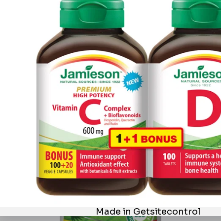
Jamieson Resveratrol 50mg extrakt z červeného vína ...
19,08 €
22,45 €
ušetríte 3,37 (15%)
AKCIA
VRÁTIŤ SA NA ZAČIATOK