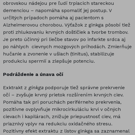
obrovskou nádejou pre ľudí trpiacich stareckou
demenciou – napomáha spomaliť jej postup. V
určitých prípadoch pomáha aj pacientom s
Alzheimerovou chorobou. Výťažok z ginkga pôsobí tiež
proti zhlukovaniu krvných doštičiek a tvorbe trombov.
Je preto účinný pri liečbe stavov po infarkte srdca aj
po náhlych cievnych mozgových príhodách. Zmierňuje
hučanie a zvonenie v ušiach (tinitus), stabilizuje
produkciu spermií a zlepšuje potenciu.
Podráždenie a únava očí
Exktrakt z
ginkga
podporuje tiež správne prekrvenie
očí – zvyšuje krvný prietok rozšírením krvných ciev.
Pomáha tak pri poruchách periférneho prekrvenia,
pozitívne ovplyvňuje mikrocirkuláciu krvi v očných
cievach i kapilárach, znižuje priepustnosť ciev, má
priaznivý vplyv na redukciu oxidačného stresu.
Pozitívny efekt extraktu z listov ginkga sa zaznamenal