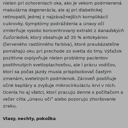
nielen pri ochoreniach oka, ako je vekom podmienená
makulárna degenerácia, ale aj pri diabetickej
retinopatii, jednej z najzávažnejších komplikácií
cukrovky. Symptómy podráždenia a únavy očí
zmierňuje vysoko koncentrovaný extrakt z
kanadských
čučoriedok
, ktorý obsahuje až 25 % antokyánov
(červeného rastlinného farbiva), ktoré preukázateľne
pomáhajú oku pri prechode zo svetla do tmy. Výťažok
pozitívne ovplyvňuje nielen problémy pacientov
postihnutých svetloplachosťou, ale i prácu vodičov,
ktorí sa počas jazdy musia prispôsobovať častým
zmenám, svetelných podmienok. Zároveň posilňuje
očné kapiláry a zvyšuje mikrocirkuláciu krvi v nich.
Ocenia ho aj všetci, ktorí pracujú denne s počítačom a
večer cítia „únavu očí” alebo pozorujú zhoršovanie
zraku.
Vlasy, nechty, pokožka