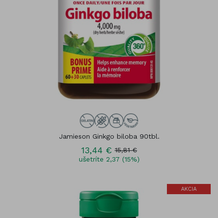
Jamieson Ginkgo biloba 90tbl.
13,44 €
15,81 €
ušetríte 2,37 (15%)
AKCIA