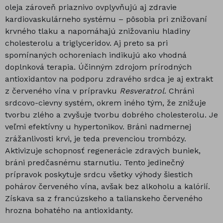
oleja zároveň priaznivo ovplyvňujú aj zdravie
kardiovaskulárneho systému – pôsobia pri znižovaní
krvného tlaku a napomáhajú znižovaniu hladiny
cholesterolu a triglyceridov. Aj preto sa pri
spomínaných ochoreniach indikujú ako vhodná
doplnková terapia. Účinným zdrojom prírodných
antioxidantov na podporu zdravého srdca je aj extrakt
z červeného vína v prípravku
Resveratrol
. Chráni
srdcovo-cievny systém, okrem iného tým, že znižuje
tvorbu zlého a zvyšuje tvorbu dobrého cholesterolu. Je
veľmi efektívny u hypertonikov. Bráni nadmernej
zrážanlivosti krvi, je teda prevenciou trombózy.
Aktivizuje schopnosť regenerácie zdravých buniek,
bráni predčasnému starnutiu. Tento jedinečný
prípravok poskytuje srdcu všetky výhody šiestich
pohárov červeného vína, avšak bez alkoholu a kalórií.
Získava sa z francúzskeho a talianskeho červeného
hrozna bohatého na antioxidanty.