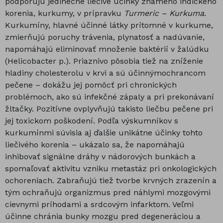
podporujú jedinečné liečivé účinky známeho indického
korenia, kurkumy, v prípravku
Turmeric – Kurkuma
.
Kurkumíny, hlavné účinné látky prítomné v kurkume,
zmierňujú poruchy trávenia, plynatosť a nadúvanie,
napomáhajú eliminovať množenie baktérií v žalúdku
(Helicobacter p.). Priaznivo pôsobia tiež na zníženie
hladiny cholesterolu v krvi a sú účinnýmochrancom
pečene – dokážu jej pomôcť pri chronických
problémoch, ako sú infekčné zápaly a pri prekonávaní
žltačky. Pozitívne ovplyvňujú takisto liečbu pečene pri
jej toxickom poškodení. Podľa výskumníkov s
kurkumínmi súvisia aj ďalšie unikátne účinky tohto
liečivého korenia – ukázalo sa, že napomáhajú
inhibovať signálne dráhy v nádorových bunkách a
spomaľovať aktivitu vzniku metastáz pri onkologických
ochoreniach. Zabraňujú tiež tvorbe krvných zrazenín a
tým ochraňujú organizmus pred náhlymi mozgovými
cievnymi príhodami a srdcovým infarktom. Veľmi
účinne chránia bunky mozgu pred degeneráciou a