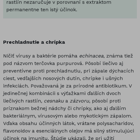
rastlín nezaručuje v porovnaní s extraktom
permanentne ten istý účinok.
Prechladnutie a chrípka
Ničiť vírusy a baktérie pomáha
echinacea
, známa tiež
pod názvom terčovka purpurová. Pôsobí liečivo aj
preventívne proti prechladnutiu, pri zápale dýchacích
ciest, vedľajších nosových dutín, chrípke i ušných
infekciách. Považovaná je za prírodné antibiotikum. V
jedinečnej kombinácii s výťažkami ďalších dvoch
liečivých rastlín,
cesnaku
a
zázvoru
, pôsobí proti
príznakom bežnej nádchy či chrípky, ako aj ďalším
bakteriálnym, vírusovým alebo mykotickým zápalom.
Vďaka obsahu účinných látok, vrátane polysacharidov,
flavonoidov a esenciálnych olejov má silný stimulujúci
účinok na imunitu. Štúdie ukázali, že pri užití