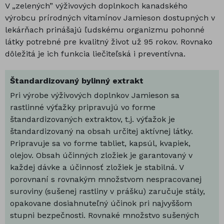
V „zelených” výživových doplnkoch kanadského
výrobcu prírodných vitamínov Jamieson dostupných v
lekárňach prinášajú ľudskému organizmu pohonné
látky potrebné pre kvalitný život už 95 rokov. Rovnako
dôležitá je ich funkcia liečiteľská i preventívna.
Štandardizovaný bylinný extrakt
Pri výrobe výživových doplnkov Jamieson sa
rastlinné výťažky pripravujú vo forme
štandardizovaných extraktov, t.j. výťažok je
štandardizovaný na obsah určitej aktívnej látky.
Pripravuje sa vo forme tabliet, kapsúl, kvapiek,
olejov. Obsah účinných zložiek je garantovaný v
každej dávke a účinnosť zložiek je stabilná. V
porovnaní s rovnakým množstvom nespracovanej
suroviny (sušenej rastliny v prášku) zaručuje stály,
opakovane dosiahnuteľný účinok pri najvyššom
stupni bezpečnosti. Rovnaké množstvo sušených