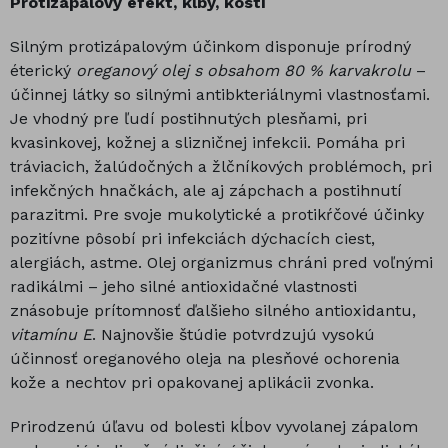
Protizápalový efekt, kĺby, kosti
Silným protizápalovým účinkom disponuje prírodný
éterický
oreganový olej s obsahom 80 % karvakrolu
–
účinnej látky so silnými antibkteriálnymi vlastnosťami.
Je vhodný pre ľudí postihnutých plesňami, pri
kvasinkovej, kožnej a slizničnej infekcii. Pomáha pri
tráviacich, žalúdočných a žlčníkových problémoch, pri
infekčných hnačkách, ale aj zápchach a postihnutí
parazitmi. Pre svoje mukolytické a protikŕčové účinky
pozitívne pôsobí pri infekciách dýchacích ciest,
alergiách, astme. Olej organizmus chráni pred voľnými
radikálmi – jeho silné antioxidačné vlastnosti
znásobuje prítomnosť ďalšieho silného antioxidantu,
vitamínu E
. Najnovšie štúdie potvrdzujú vysokú
účinnosť oreganového oleja na plesňové ochorenia
kože a nechtov pri opakovanej aplikácii zvonka.
Prirodzenú úľavu od bolesti kĺbov vyvolanej zápalom