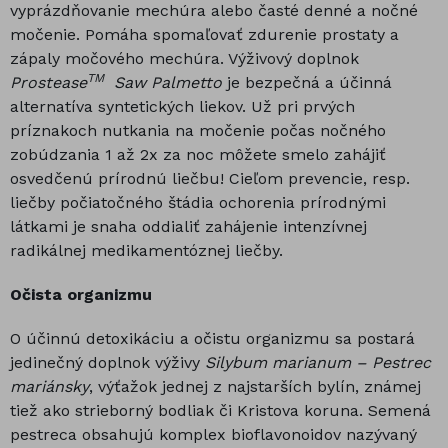
vyprázdňovanie mechúra alebo časté denné a nočné
močenie. Pomáha spomaľovať zdurenie prostaty a
zápaly močového mechúra. Výživový doplnok
TM
Prostease
Saw Palmetto
je bezpečná a účinná
alternatíva syntetických liekov. Už pri prvých
príznakoch nutkania na močenie počas nočného
zobúdzania 1 až 2x za noc môžete smelo zahájiť
osvedčenú prírodnú liečbu! Cieľom prevencie, resp.
liečby počiatočného štádia ochorenia prírodnými
látkami je snaha oddialiť zahájenie intenzívnej
radikálnej medikamentóznej liečby.
Očista organizmu
O účinnú detoxikáciu a očistu organizmu sa postará
jedinečný doplnok výživy
Silybum marianum – Pestrec
mariánsky
, výťažok jednej z najstarších bylín, známej
tiež ako strieborný bodliak či Kristova koruna. Semená
pestreca obsahujú komplex bioflavonoidov nazývaný