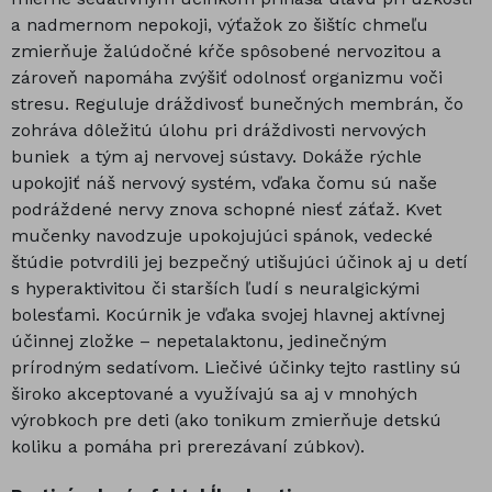
a nadmernom nepokoji, výťažok zo šištíc chmeľu
zmierňuje žalúdočné kŕče spôsobené nervozitou a
zároveň napomáha zvýšiť odolnosť organizmu voči
stresu. Reguluje dráždivosť bunečných membrán, čo
zohráva dôležitú úlohu pri dráždivosti nervových
buniek a tým aj nervovej sústavy. Dokáže rýchle
upokojiť náš nervový systém, vďaka čomu sú naše
podráždené nervy znova schopné niesť záťaž. Kvet
mučenky navodzuje upokojujúci spánok, vedecké
štúdie potvrdili jej bezpečný utišujúci účinok aj u detí
s hyperaktivitou či starších ľudí s neuralgickými
bolesťami. Kocúrnik je vďaka svojej hlavnej aktívnej
účinnej zložke – nepetalaktonu, jedinečným
prírodným sedatívom. Liečivé účinky tejto rastliny sú
široko akceptované a využívajú sa aj v mnohých
výrobkoch pre deti (ako tonikum zmierňuje detskú
koliku a pomáha pri prerezávaní zúbkov).