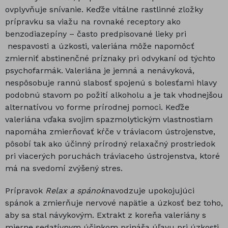
ovplyvňuje snívanie. Keďže vitálne rastlinné zložky
prípravku sa viažu na rovnaké receptory ako
benzodiazepíny – často predpisované lieky pri
nespavosti a úzkosti, valeriána môže napomôcť
zmierniť abstinenčné príznaky pri odvykaní od týchto
psychofarmák. Valeriána je jemná a nenávyková,
nespôsobuje rannú slabosť spojenú s bolesťami hlavy
podobnú stavom po požití alkoholu a je tak vhodnejšou
alternatívou vo forme prírodnej pomoci. Keďže
valeriána vďaka svojim spazmolytickým vlastnostiam
napomáha zmierňovať kŕče v tráviacom ústrojenstve,
pôsobí tak ako účinný prírodný relaxačný prostriedok
pri viacerých poruchách tráviaceho ústrojenstva, ktoré
má na svedomí zvýšený stres.
Prípravok
Relax a spánok
navodzuje upokojujúci
spánok a zmierňuje nervové napätie a úzkosť bez toho,
aby sa stal návykovým. Extrakt z koreňa valeriány s
mierne sedatívnym účinkom prináša úľavu pri úzkosti