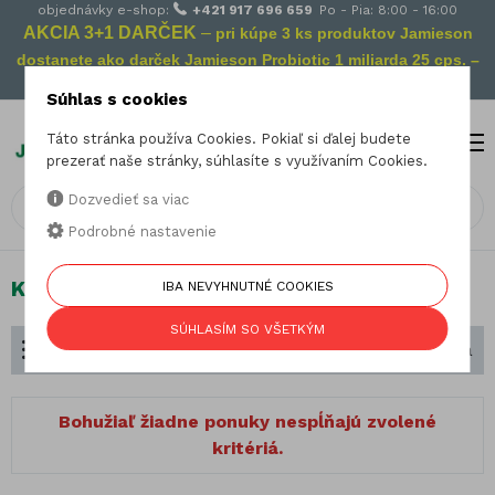
objednávky e-shop:
+421 917 696 659
Po - Pia: 8:00 - 16:00
AKCIA 3+1 DARČEK
–
pri kúpe 3 ks produktov Jamieson
dostanete ako darček Jamieson Probiotic 1 miliarda 25 cps. –
Vaša prevencia na cestách!
Súhlas s cookies
Táto stránka používa Cookies. Pokiaľ si ďalej budete
MENU
0
prezerať naše stránky, súhlasíte s využívaním Cookies.
Dozvedieť sa viac
Podrobné nastavenie
Kozmetika
IBA NEVYHNUTNÉ COOKIES
SÚHLASÍM SO VŠETKÝM
Rozdelenie podľa zloženia
Zoradiť podľa
Bohužiaľ žiadne ponuky nespĺňajú zvolené
kritériá.