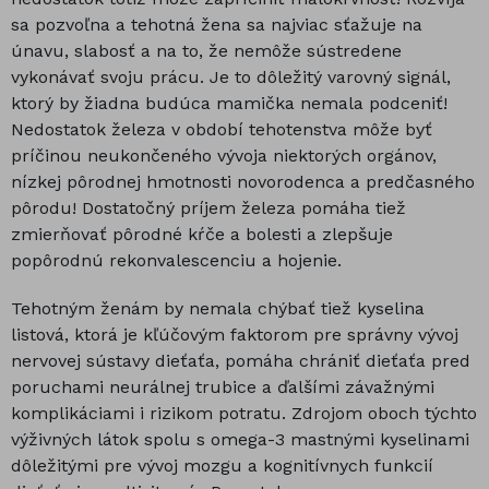
sa pozvoľna a tehotná žena sa najviac sťažuje na
únavu, slabosť a na to, že nemôže sústredene
vykonávať svoju prácu. Je to dôležitý varovný signál,
ktorý by žiadna budúca mamička nemala podceniť!
Nedostatok železa v období tehotenstva môže byť
príčinou neukončeného vývoja niektorých orgánov,
nízkej pôrodnej hmotnosti novorodenca a predčasného
pôrodu! Dostatočný príjem železa pomáha tiež
zmierňovať pôrodné kŕče a bolesti a zlepšuje
popôrodnú rekonvalescenciu a hojenie.
Tehotným ženám by nemala chýbať tiež kyselina
listová, ktorá je kľúčovým faktorom pre správny vývoj
nervovej sústavy dieťaťa, pomáha chrániť dieťaťa pred
poruchami neurálnej trubice a ďalšími závažnými
komplikáciami i rizikom potratu. Zdrojom oboch týchto
výživných látok spolu s omega-3 mastnými kyselinami
dôležitými pre vývoj mozgu a kognitívnych funkcií