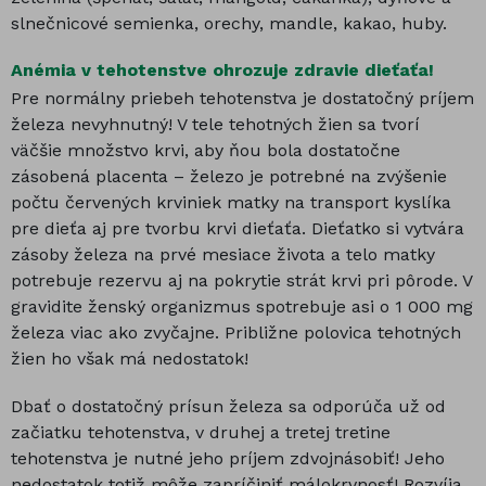
slnečnicové semienka, orechy, mandle, kakao, huby.
Anémia v tehotenstve ohrozuje zdravie dieťaťa
!
Pre normálny priebeh tehotenstva je dostatočný príjem
železa nevyhnutný! V tele tehotných žien sa tvorí
väčšie množstvo krvi, aby ňou bola dostatočne
zásobená placenta – železo je potrebné na zvýšenie
počtu červených krviniek matky na transport kyslíka
pre dieťa aj pre tvorbu krvi dieťaťa. Dieťatko si vytvára
zásoby železa na prvé mesiace života a telo matky
potrebuje rezervu aj na pokrytie strát krvi pri pôrode. V
gravidite ženský organizmus spotrebuje asi o 1 000 mg
železa viac ako zvyčajne. Približne polovica tehotných
žien ho však má nedostatok!
Dbať o dostatočný prísun železa sa odporúča už od
začiatku tehotenstva, v druhej a tretej tretine
tehotenstva je nutné jeho príjem zdvojnásobiť! Jeho
nedostatok totiž môže zapríčiniť málokrvnosť! Rozvíja