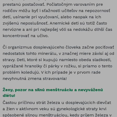
prestanú postačovať. Počiatočným varovaním pre
rodičov môžu byť i sťažnosti učiteľov na nepozornosť
detí, usínanie pri vyučovaní, alebo naopak na ich
zvýšenú neposlušnosť. Anemické deti sú totiž často
nervózne a ani pri najlepšej vôli sa nedokážu dlhší čas
koncentrovať na učivo.
Či organizmus dospievajúceho človeka začne pociťovať
nedostatok tohto minerálu, v značnej miere závisí aj od
stravy. Deti, ktoré si kupujú namiesto obeda sladkosti,
vyprážané hranolky či párky v rožku, si priamo o tento
problém koledujú. V ich prípade je v prvom rade
nevyhnutná zmena stravovania!
Ženy, pozor na silnú menštruáciu a nevyváženú
diétu!
Častou príčinou strát železa u dospievajúcich dievčat
a žien v aktívnom veku sú gynekologické straty krvi
spôsobené silnou menštruáciou, kedy príjem železa v