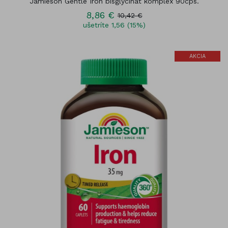
Jamieson Gentle Iron bisglycinát komplex 90cps.
8,86 €
10,42 €
ušetríte 1,56 (15%)
AKCIA