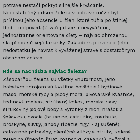
potrave nestačí pokryť silnejšie krvácanie.
Nedostatočný prísun železa v potrave môže byť
príčinou jeho absencie u žien, ktoré túžia po štíhlej
línii - zodpovedajú zaň prísne a nevyvážené,
jednostranne orientované diéty – najviac ohrozenou
skupinou sú vegetariánky. Základom prevencie jeho
nedostatku je návrat k vyváženej strave s dostatočným
obsahom železa.
Kde sa nachádza najviac železa?
Zásobárňou železa sú všetky vnútornosti, jeho
bohatým zdrojom sú kvalitné hovädzie i hydinové
mäso, morské ryby a plody mora, pivovarské kvasnice,
trstinová melasa, strúhaný kokos, morské riasy,
strukoviny (sójové bôby a výrobky z nich, hrášok a
šošovica), ovocie (brusnice, ostružiny, marhule,
broskyne, slivky, jahody ríbezle, figy, - aj sušené),
celozrnné potraviny, pšeničné klíčky a otruby, zelená
zelenina (špenát, šalát, mangold, čakanka), dyňové a