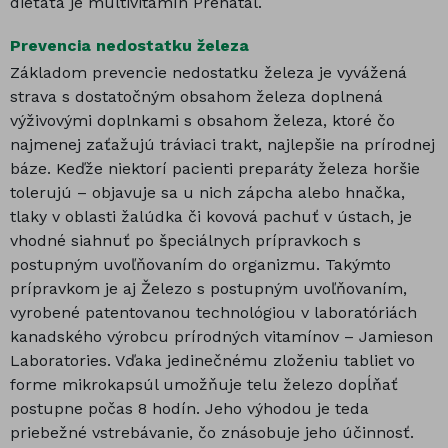
dieťaťa je multivitamín Prenatal.
Prevencia nedostatku železa
Základom prevencie nedostatku železa je vyvážená
strava s dostatočným obsahom železa doplnená
výživovými doplnkami s obsahom železa, ktoré čo
najmenej zaťažujú tráviaci trakt, najlepšie na prírodnej
báze. Keďže niektorí pacienti preparáty železa horšie
tolerujú – objavuje sa u nich zápcha alebo hnačka,
tlaky v oblasti žalúdka či kovová pachuť v ústach, je
vhodné siahnuť po špeciálnych prípravkoch s
postupným uvoľňovaním do organizmu. Takýmto
prípravkom je aj Železo s postupným uvoľňovaním,
vyrobené patentovanou technológiou v laboratóriách
kanadského výrobcu prírodných vitamínov – Jamieson
Laboratories. Vďaka jedinečnému zloženiu tabliet vo
forme mikrokapsúl umožňuje telu železo dopĺňať
postupne počas 8 hodín. Jeho výhodou je teda
priebežné vstrebávanie, čo znásobuje jeho účinnosť.