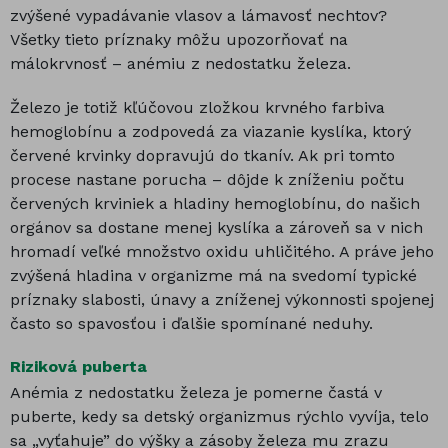
zvýšené vypadávanie vlasov a lámavosť nechtov?
Všetky tieto príznaky môžu upozorňovať na
málokrvnosť – anémiu z nedostatku železa.
Železo je totiž kľúčovou zložkou krvného farbiva
hemoglobínu a zodpovedá za viazanie kyslíka, ktorý
červené krvinky dopravujú do tkanív. Ak pri tomto
procese nastane porucha – dôjde k zníženiu počtu
červených krviniek a hladiny hemoglobínu, do našich
orgánov sa dostane menej kyslíka a zároveň sa v nich
hromadí veľké množstvo oxidu uhličitého. A práve jeho
zvýšená hladina v organizme má na svedomí typické
príznaky slabosti, únavy a zníženej výkonnosti spojenej
často so spavosťou i ďalšie spomínané neduhy.
Riziková puberta
Anémia z nedostatku železa je pomerne častá v
puberte, kedy sa detský organizmus rýchlo vyvíja, telo
sa „vyťahuje” do výšky a zásoby železa mu zrazu