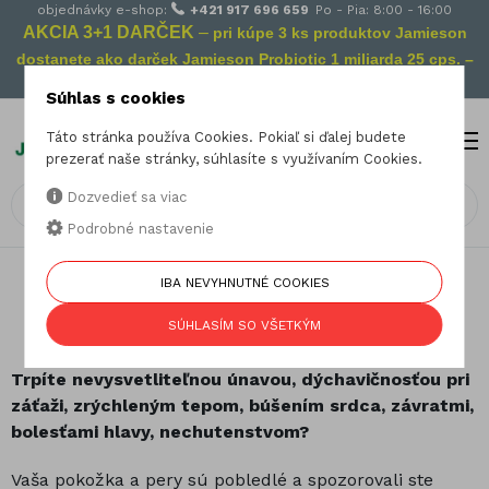
objednávky e-shop:
+421 917 696 659
Po - Pia: 8:00 - 16:00
AKCIA 3+1 DARČEK
–
pri kúpe 3 ks produktov Jamieson
dostanete ako darček Jamieson Probiotic 1 miliarda 25 cps. –
Vaša prevencia na cestách!
Súhlas s cookies
Táto stránka používa Cookies. Pokiaľ si ďalej budete
MENU
0
prezerať naše stránky, súhlasíte s využívaním Cookies.
Dozvedieť sa viac
Podrobné nastavenie
22.01.2025
IBA NEVYHNUTNÉ COOKIES
Máte pocit permanentnej únavy? Môže
SÚHLASÍM SO VŠETKÝM
vám chýbať železo!
Trpíte nevysvetliteľnou únavou, dýchavičnosťou pri
záťaži, zrýchleným tepom, búšením srdca, závratmi,
bolesťami hlavy, nechutenstvom?
Vaša pokožka a pery sú pobledlé a spozorovali ste