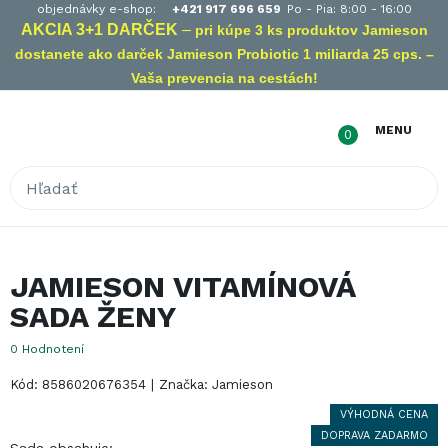
objednávky e-shop:
+421 917 696 659
Po - Pia: 8:00 - 16:00
AKCIA 3+1 DARČEK
–
pri kúpe 3 ks produktov Jamieson
dostanete ako darček Jamieson Probiotic 1 miliarda 25 cps. –
Vaša prevencia na cestách!
Súhlas s cookies
Táto stránka používa Cookies. Pokiaľ si ďalej budete
MENU
0
prezerať naše stránky, súhlasíte s využívaním Cookies.
Dozvedieť sa viac
Podrobné nastavenie
IBA NEVYHNUTNÉ COOKIES
JAMIESON VITAMÍNOVÁ
SÚHLASÍM SO VŠETKÝM
SADA ŽENY
0
Hodnotení
Kód: 8586020676354
|
Značka: Jamieson
VÝHODNÁ CENA
DOPRAVA ZADARMO