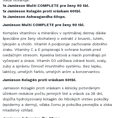
Ťuknúť pre zoom
Sada obsahuje:
1x Jamieson Multi COMPLETE pre ženy 90 tbl.
1x Jamieson Kolagén proti vráskam 60tbl.
1x Jamieson Ashwagandha 60cps.