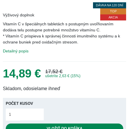
DÁVKA NA 120 DNÍ
TOP
AKCIA
Ťuknúť pre zoom
Výživový doplnok