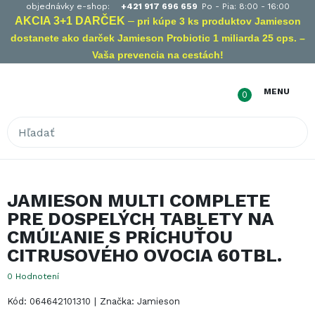
objednávky e-shop:
+421 917 696 659
Po - Pia: 8:00 - 16:00
AKCIA 3+1 DARČEK
–
pri kúpe 3 ks produktov Jamieson
dostanete ako darček Jamieson Probiotic 1 miliarda 25 cps. –
Vaša prevencia na cestách!
Súhlas s cookies
Táto stránka používa Cookies. Pokiaľ si ďalej budete
MENU
0
prezerať naše stránky, súhlasíte s využívaním Cookies.
Dozvedieť sa viac
Podrobné nastavenie
IBA NEVYHNUTNÉ COOKIES
JAMIESON MULTI COMPLETE
SÚHLASÍM SO VŠETKÝM
PRE DOSPELÝCH TABLETY NA
CMÚĽANIE S PRÍCHUŤOU
CITRUSOVÉHO OVOCIA 60TBL.
0
Hodnotení
Kód: 064642101310
|
Značka: Jamieson