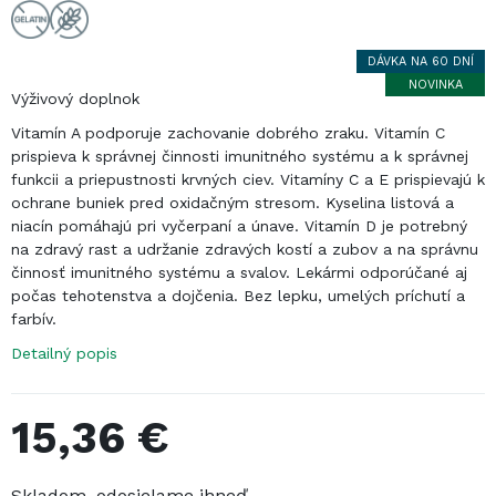
DÁVKA NA 60 DNÍ
NOVINKA
Ťuknúť pre zoom