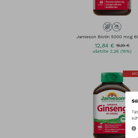
Jamieson Biotín 5000 mcg 6
12,84 €
15,10 €
ušetríte 2,26 (15%)
AKC
Sú
Tát
súh