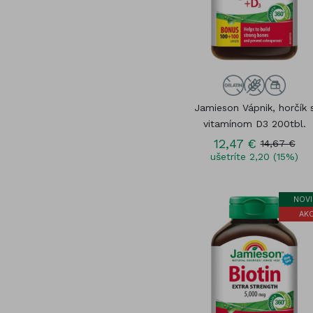
Jamieson Vápnik, horčík 
vitamínom D3 200tbl.
12,47 €
14,67 €
ušetríte 2,20 (15%)
NOVI
AKC