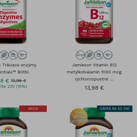
 Tráviace enzýmy
Jamieson Vitamín B12
entials™ 90tbl.
metylkobalamín 1000 mcg
rýchlorozpustné ...
88 €
13,98 €
íte 2,10 (15%)
13,98 €
AKCIA
DÁVKA NA 60 DNÍ