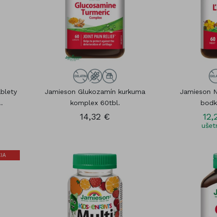
blety
Jamieson Glukozamín kurkuma
Jamieson 
.
komplex 60tbl.
bodk
14,32 €
12,
ušetr
IA