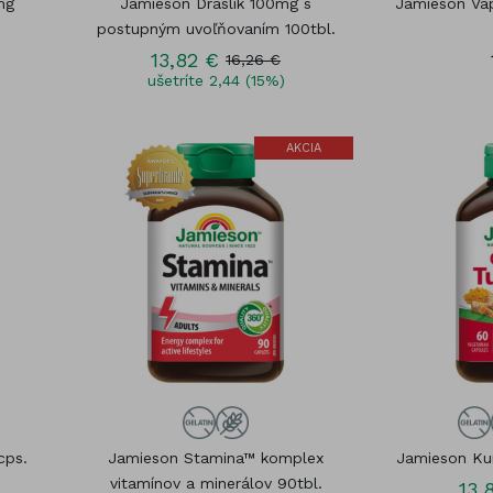
mg
Jamieson Draslík 100mg s
Jamieson Váp
postupným uvoľňovaním 100tbl.
13,82 €
16,26 €
ušetríte 2,44 (15%)
AKCIA
cps.
Jamieson Stamina™ komplex
Jamieson Ku
vitamínov a minerálov 90tbl.
13,