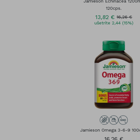
Jamieson Echinacea 1200
120cps.
13,82 €
16,26 €
ušetríte 2,44 (15%)
Jamieson Omega 3-6-9 100
16,26 €