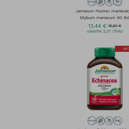
Jamieson Pestrec mariánsk
Silybum marianum 90 tbl
13,44 €
15,81 €
ušetríte 2,37 (15%)
AKC