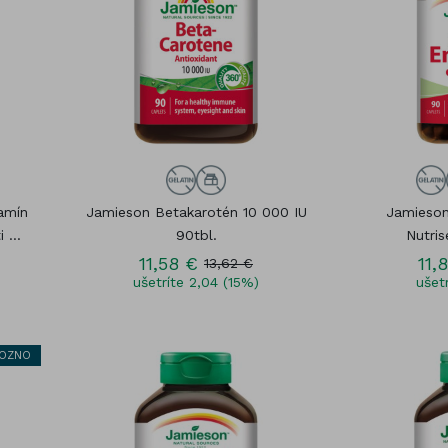
Kozmetika
čík (Magnesium)
Vitamínové sady
óm
Gummies
amín
Jamieson Betakarotén 10 000 IU
Jamieson
 ...
90tbl.
Nutris
11,58 €
11,
13,62 €
ušetríte 2,04 (15%)
ušetr
ROZNO