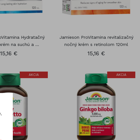
oVitamina Hydratačný
Jamieson ProVitamina revitalizačný
 krém na suchú a ...
nočný krém s retinolom 120ml
15,16 €
15,16 €
AKCIA
AKCIA
,