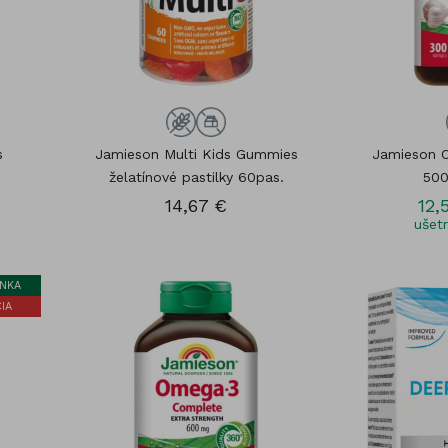
s
Jamieson Multi Kids Gummies
Jamieson 
želatínové pastilky 60pas.
500
14,67 €
12,
ušetr
NKA
IA