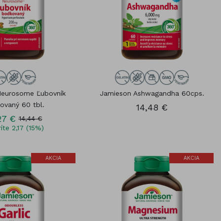
Neurosome Ľubovník
Jamieson Ashwagandha 60cps.
ovaný 60 tbl.
14,48 €
27 €
14,44 €
íte 2,17 (15%)
AKCIA
AKCIA