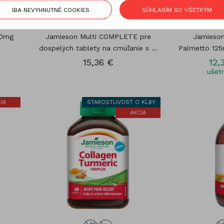
IBA NEVYHNUTNÉ COOKIES
SÚHLASÍM SO VŠETKÝM
50mg
Jamieson Multi COMPLETE pre
Jamieso
dospelých tablety na cmúľanie s ...
Palmetto 125
15,36 €
12,
ušetr
IA
STAROSTLIVOSŤ O KĹBY
AKCIA