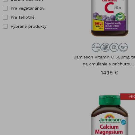
Pre vegetariánov
Pre tehotné
Vybrané produkty
Jamieson Vitamín C 500mg ta
na cmúľanie s príchuťou ..
14,19 €
AKC