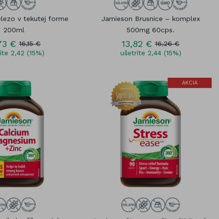
lezo v tekutej forme
Jamieson Brusnice – komplex
200ml
500mg 60cps.
73 €
13,82 €
16,15 €
16,26 €
íte 2,42 (15%)
ušetríte 2,44 (15%)
AKCIA