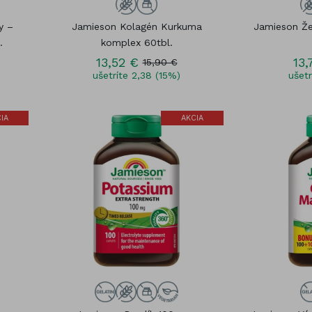
y –
Jamieson Kolagén Kurkuma
Jamieson Že
.
komplex 60tbl.
13,52 €
13,
15,90 €
ušetríte 2,38 (15%)
ušetr
IA
AKCIA