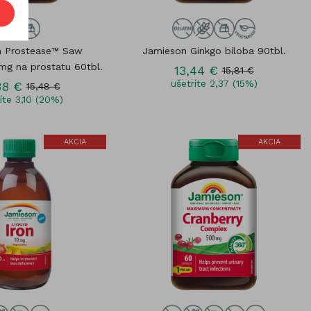
n Prostease™ Saw
Jamieson Ginkgo biloba 90tbl.
mg na prostatu 60tbl.
13,44 €
15,81 €
ušetríte 2,37 (15%)
38 €
15,48 €
íte 3,10 (20%)
AKCIA
AKCIA