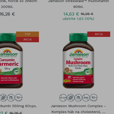
nik, horčík so zinkom
Jamieson Stressease™ multivitamín
200tbl.
90tbl.
16,26 €
14,63 €
16,26 €
ušetríte 1,63 (10%)
TOP
AKCIA
AKCIA
rkumín 550mg 60cps.
Jamieson Mushroom Complex –
Komplex húb na cholesterol, ...
82 €
16,26 €