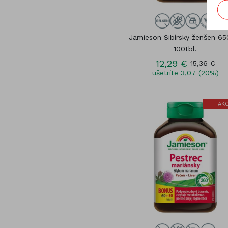
Jamieson Sibírsky ženšen 6
100tbl.
12,29 €
15,36 €
ušetríte 3,07 (20%)
AKC