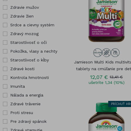
kĺby
Pre tehotné
Zdravie mužov
Hor
Zdravé kosti
Vybrané
Zdravie žien
Chr
produkty
Srdce a cievny systém
Jód
Zdravý mozog
Starostlivosť o oči
Pokožka, vlasy a nechty
Starostlivosť o kĺby
Jamieson Multi Kids multivit
Zdravé kosti
tablety na cmúľanie pre deti
12,07 €
13,41 €
Kontrola hmotnosti
ušetríte 1,34 (10%)
Imunita
Nálada a energia
Zdravé trávenie
PRÍCHUŤ H
Proti stresu
Pre zdravý spánok
Zdravé starnutie