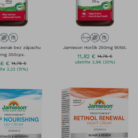
Cesnak bez zápachu
Jamieson Horčík 250mg 90tbl.
mg 300cps.
11,82 €
14,78 €
ušetríte 2,96 (20%)
56 €
14,78 €
íte 2,22 (15%)