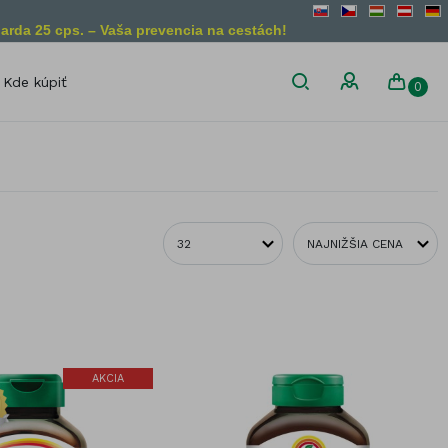
arda 25 cps. – Vaša prevencia na cestách!
Kde kúpiť
0
son
Diétne obmedzenia
Bez lepku
Vegánsky
produkt
Bez laktózy
Vegetariánsky
Bez želatíny
produkt
Bez GMO
liny
AKCIA