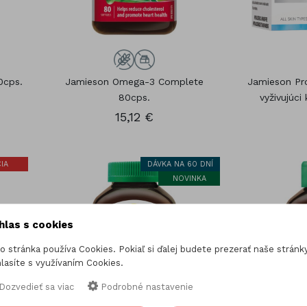
0cps.
Jamieson Omega-3 Complete
Jamieson Pr
80cps.
vyživujúci
15,12 €
IA
DÁVKA NA 60 DNÍ
NOVINKA
hlas s cookies
o stránka používa Cookies. Pokiaľ si ďalej budete prezerať naše stránky
lasíte s využívaním Cookies.
Dozvedieť sa viac
Podrobné nastavenie