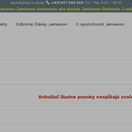
objednávky e-shop:
+421 917 696 659
Po - Pia: 8:00 - 16:00
roduktov Jamieson dostanete ako darček Jamieson Probiotic 1 mili
ukty
Odborné články Jamieson
O spoločnosti Jamieson
Poslanie spoločnosti Jamie
delenie podľa zloženia
Od začiatkov po dnes
amín A
Selén
amín B
Vápnik (Calcium)
amín C
Zinok
amín D
Železo
Bylinné výťažky
amín E
Omega Esenciálne mastné kyse
amín K
Bohužiaľ žiadne ponuky nespĺňajú zvole
Glukozamín
míny pre deti
Probiotiká
ivitamíny pre dospelých
Podpora výživy
rály
Antioxidanty
lík