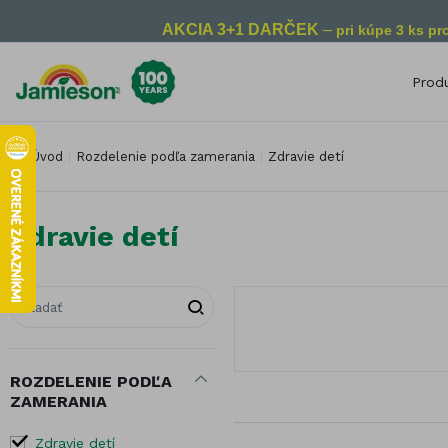
AKCIA 3+1 DARČEK
–
pri kúpe 3 ks p
Prod
Rozdelenie podľa zamerania
Roz
Úvod
Rozdelenie podľa zamerania
Zdravie detí
Zdravie detí
Kontrola
Vit
hmotnosti
Zdravie mužov
Vit
Imunita
Zdravie žien
Vit
Zdravie detí
Nálada a
Srdce a cievny
Vit
energia
systém
Vit
Zdravé trávenie
Zdravý mozog
Vit
Proti stresu
Starostlivosť o
Vita
oči
Pre zdravý
spánok
ROZDELENIE PODĽA
Mult
Pokožka, vlasy a
ZAMERANIA
nechty
Zdravé starnutie
Mine
Starostlivosť o
Pre vegetariánov
Zdravie detí
Dras