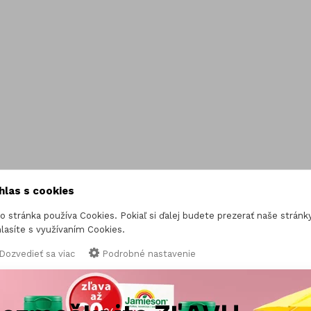
Kozmetika
čík (Magnesium)
Vitamínové sady
óm
Gummies
hlas s cookies
o stránka používa Cookies. Pokiaľ si ďalej budete prezerať naše stránky
lasíte s využívaním Cookies.
Dozvedieť sa viac
Podrobné nastavenie
IBA NEVYHNUTNÉ COOKIES
SÚHLASÍM SO VŠETKÝM