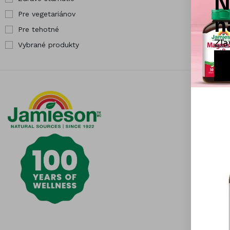
Pre vegetariánov
Pre tehotné
Vybrané produkty
Informá
Čistota j
Otázky a
Všeobecn
Obchodn
Možnosti 
Odstúpen
reklamáci
Kontaktuj