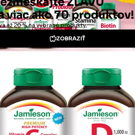
cie
Iné stránky Jamieson
e neoceniteľná
Medzinárodná stránka
 odpovede
Jamieson na Facebooku
é podmienky
Jamieson na Instagrame
é podmienky
platby a doručenia
ie od zmluvy /
a tovaru
te nás