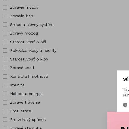
kĺby
Pre tehotné
Zdravie mužov
Hor
Zdravé kosti
Vybrané
Zdravie žien
Chr
produkty
Srdce a cievny systém
Jód
Zdravý mozog
Starostlivosť o oči
Pokožka, vlasy a nechty
Starostlivosť o kĺby
Zdravé kosti
Kontrola hmotnosti
Sú
Imunita
Tát
Nálada a energia
súh
Zdravé trávenie
Proti stresu
Pre zdravý spánok
Zdravé starnutie