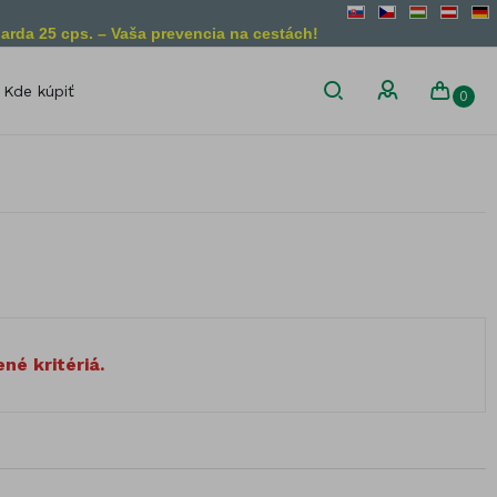
arda 25 cps. – Vaša prevencia na cestách!
Kde kúpiť
0
son
Diétne obmedzenia
Bez lepku
Vegánsky
produkt
Bez laktózy
Vegetariánsky
Bez želatíny
produkt
Bez GMO
liny
né kritériá.