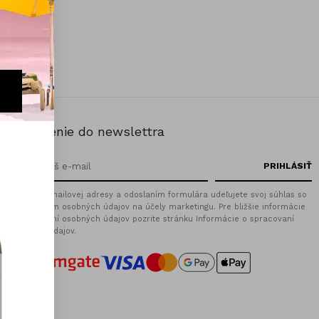
Prihlásenie do newslettra
Zadaním emailovej adresy a odoslaním formulára udeľujete svoj súhlas so
spracovaním osobných údajov na účely marketingu. Pre bližšie informácie
o spracovaní osobných údajov pozrite stránku Informácie o spracovaní
osobných údajov.