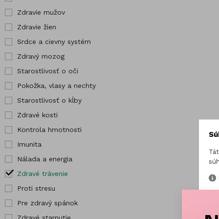
kĺby
Pre tehotné
Zdravie mužov
Hor
Zdravé kosti
Vybrané
Zdravie žien
Chr
produkty
Srdce a cievny systém
Jód
Zdravý mozog
Starostlivosť o oči
Pokožka, vlasy a nechty
Starostlivosť o kĺby
Zdravé kosti
Kontrola hmotnosti
Sú
Imunita
Tát
Nálada a energia
súh
Zdravé trávenie
Proti stresu
Pre zdravý spánok
Zdravé starnutie