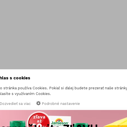
Kozmetika
čík (Magnesium)
Vitamínové sady
óm
Gummies
hlas s cookies
o stránka používa Cookies. Pokiaľ si ďalej budete prezerať naše stránky
lasíte s využívaním Cookies.
Dozvedieť sa viac
Podrobné nastavenie
IBA NEVYHNUTNÉ COOKIES
SÚHLASÍM SO VŠETKÝM