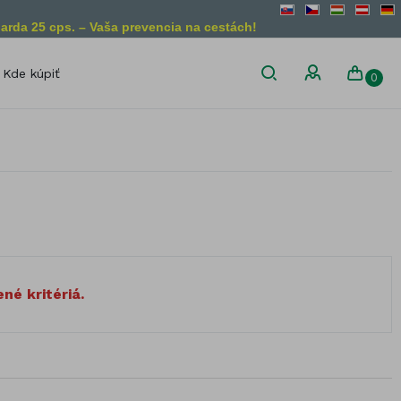
arda 25 cps. – Vaša prevencia na cestách!
Kde kúpiť
0
son
Diétne obmedzenia
Bez lepku
Vegánsky
produkt
Bez laktózy
Vegetariánsky
Bez želatíny
produkt
Bez GMO
liny
né kritériá.