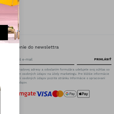
Prihlásenie do newslettra
Zadaním emailovej adresy a odoslaním formulára udeľujete svoj súhlas so
spracovaním osobných údajov na účely marketingu. Pre bližšie informácie
o spracovaní osobných údajov pozrite stránku Informácie o spracovaní
osobných údajov.