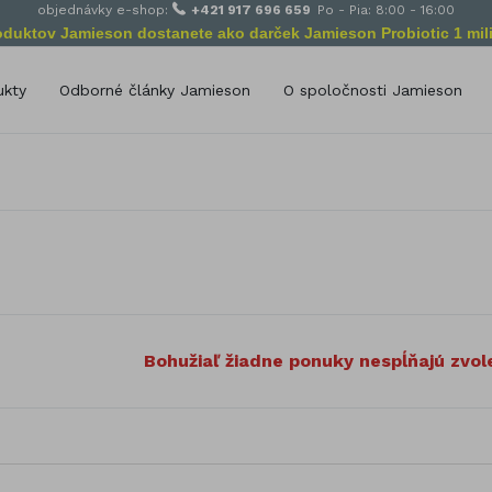
objednávky e-shop:
+421 917 696 659
Po - Pia: 8:00 - 16:00
roduktov Jamieson dostanete ako darček Jamieson Probiotic 1 mili
ukty
Odborné články Jamieson
O spoločnosti Jamieson
Poslanie spoločnosti Jamie
delenie podľa zloženia
Od začiatkov po dnes
amín A
Selén
amín B
Vápnik (Calcium)
amín C
Zinok
amín D
Železo
Bylinné výťažky
amín E
Omega Esenciálne mastné kyse
amín K
Bohužiaľ žiadne ponuky nespĺňajú zvole
Glukozamín
míny pre deti
Probiotiká
ivitamíny pre dospelých
Podpora výživy
rály
Antioxidanty
lík