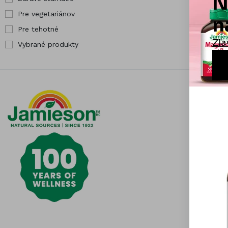
Pre vegetariánov
Pre tehotné
Vybrané produkty
Informá
Čistota j
Otázky a
Všeobecn
Obchodn
Možnosti 
Odstúpen
reklamáci
Kontaktuj