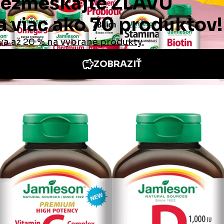
cie
Iné stránky Jamieson
e neoceniteľná
Medzinárodná stránka
 odpovede
Jamieson na Facebooku
é podmienky
Jamieson na Instagrame
é podmienky
platby a doručenia
ie od zmluvy /
a tovaru
te nás