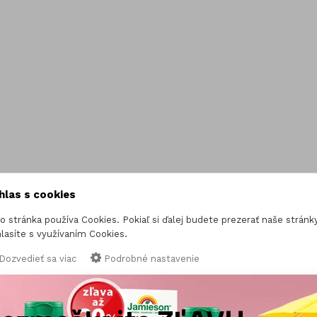
Kozmetika
čík (Magnesium)
Vitamínové sady
óm
Gummies
hlas s cookies
o stránka používa Cookies. Pokiaľ si ďalej budete prezerať naše stránky
lasíte s využívaním Cookies.
Dozvedieť sa viac
Podrobné nastavenie
IBA NEVYHNUTNÉ COOKIES
SÚHLASÍM SO VŠETKÝM