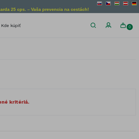
arda 25 cps. – Vaša prevencia na cestách!
Kde kúpiť
0
son
Diétne obmedzenia
Bez lepku
Vegánsky
produkt
Bez laktózy
Vegetariánsky
Bez želatíny
produkt
Bez GMO
liny
né kritériá.