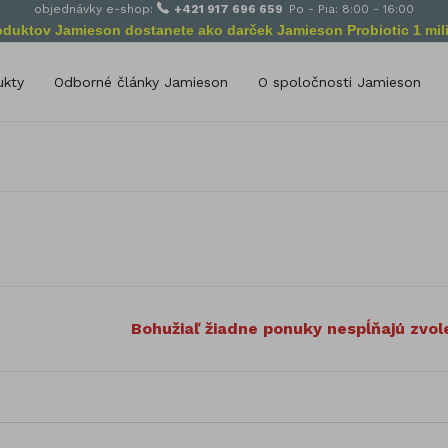
objednávky e-shop:
+421 917 696 659
Po - Pia: 8:00 - 16:00
roduktov Jamieson dostanete ako darček Jamieson Probiotic 1 mili
ukty
Odborné články Jamieson
O spoločnosti Jamieson
Poslanie spoločnosti Jamie
delenie podľa zloženia
Od začiatkov po dnes
amín A
Selén
amín B
Vápnik (Calcium)
amín C
Zinok
amín D
Železo
Bylinné výťažky
amín E
Omega Esenciálne mastné kyse
amín K
Bohužiaľ žiadne ponuky nespĺňajú zvole
Glukozamín
míny pre deti
Probiotiká
ivitamíny pre dospelých
Podpora výživy
rály
Antioxidanty
lík