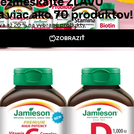
cie
Iné stránky Jamieson
e neoceniteľná
Medzinárodná stránka
 odpovede
Jamieson na Facebooku
é podmienky
Jamieson na Instagrame
é podmienky
platby a doručenia
ie od zmluvy /
a tovaru
te nás