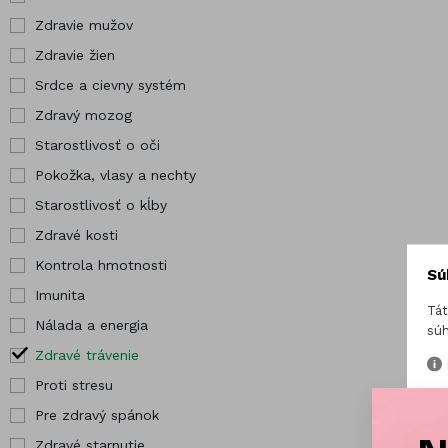
kĺby
Pre tehotné
Zdravie mužov
Hor
Zdravé kosti
Vybrané
Zdravie žien
Chr
produkty
Srdce a cievny systém
Jód
Zdravý mozog
Starostlivosť o oči
Pokožka, vlasy a nechty
Starostlivosť o kĺby
Zdravé kosti
Kontrola hmotnosti
Sú
Imunita
Tát
Nálada a energia
súh
Zdravé trávenie
Proti stresu
Pre zdravý spánok
Zdravé starnutie