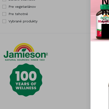
Pre vegetariánov
Pre tehotné
Vybrané produkty
Informá
Čistota j
Otázky a
Všeobecn
Obchodn
Možnosti 
Odstúpen
reklamáci
Kontaktuj