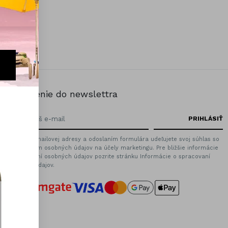
Prihlásenie do newslettra
Zadaním emailovej adresy a odoslaním formulára udeľujete svoj súhlas so
spracovaním osobných údajov na účely marketingu. Pre bližšie informácie
o spracovaní osobných údajov pozrite stránku Informácie o spracovaní
osobných údajov.