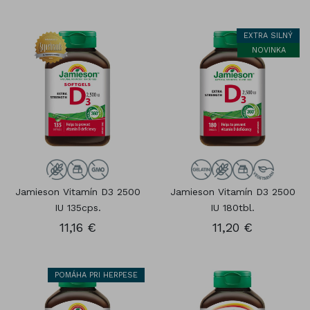
EXTRA SILNÝ
NOVINKA
Jamieson Vitamín D3 2500
Jamieson Vitamín D3 2500
IU 135cps.
IU 180tbl.
11,16 €
11,20 €
POMÁHA PRI HERPESE