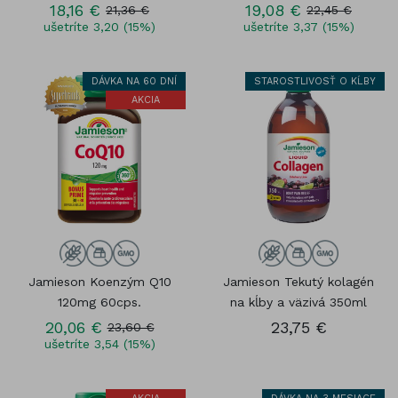
18,16 €
19,08 €
21,36 €
22,45 €
ušetríte 3,20 (15%)
ušetríte 3,37 (15%)
DÁVKA NA 60 DNÍ
STAROSTLIVOSŤ O KĹBY
AKCIA
Jamieson Koenzým Q10
Jamieson Tekutý kolagén
120mg 60cps.
na kĺby a väzivá 350ml
20,06 €
23,75 €
23,60 €
ušetríte 3,54 (15%)