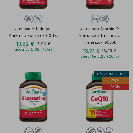
Jamieson Kolagén
Jamieson Stamina™
Kurkuma komplex 60tbl.
komplex vitamínov a
minerálov 90tbl.
13,52 €
15,90 €
ušetríte 2,38 (15%)
13,01 €
16,26 €
ušetríte 3,25 (20%)
DÁVKA NA 80 DNÍ
TOP
AKCIA