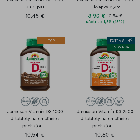
IU 60 pas.
IU kvapky 11,4ml
10,45 €
8,96 €
10,54 €
ušetríte 1,58 (15%)
TOP
EXTRA SILNÝ
NOVINKA
Jamieson Vitamín D3 1000
Jamieson Vitamín D3 2500
IU tablety na cmúľanie s
IU tablety na cmúľanie s
príchuťou ...
príchuťou ...
10,54 €
10,80 €