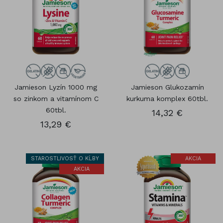
Jamieson Lyzín 1000 mg
Jamieson Glukozamín
so zinkom a vitamínom C
kurkuma komplex 60tbl.
60tbl.
14,32 €
13,29 €
STAROSTLIVOSŤ O KĹBY
AKCIA
AKCIA