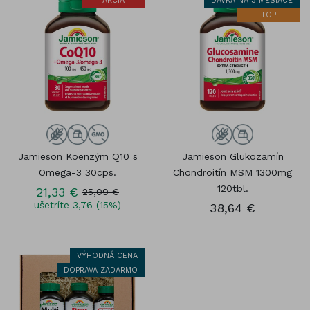
AKCIA
DÁVKA NA 3 MESIACE
TOP
Jamieson Koenzým Q10 s
Jamieson Glukozamín
Omega-3 30cps.
Chondroitín MSM 1300mg
120tbl.
21,33 €
25,09 €
ušetríte 3,76 (15%)
38,64 €
VÝHODNÁ CENA
DOPRAVA ZADARMO