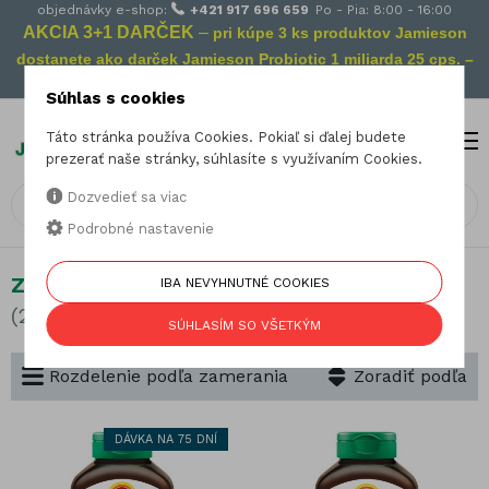
objednávky e-shop:
+421 917 696 659
Po - Pia: 8:00 - 16:00
AKCIA 3+1 DARČEK
–
pri kúpe 3 ks produktov Jamieson
dostanete ako darček Jamieson Probiotic 1 miliarda 25 cps. –
Vaša prevencia na cestách!
Súhlas s cookies
Táto stránka používa Cookies. Pokiaľ si ďalej budete
MENU
0
prezerať naše stránky, súhlasíte s využívaním Cookies.
Dozvedieť sa viac
Podrobné nastavenie
Zdravé starnutie
IBA NEVYHNUTNÉ COOKIES
(23 produktov)
SÚHLASÍM SO VŠETKÝM
Rozdelenie podľa zamerania
Zoradiť podľa
DÁVKA NA 75 DNÍ