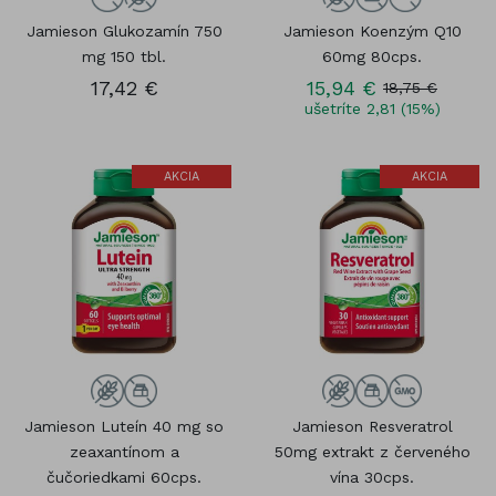
Jamieson Glukozamín 750
Jamieson Koenzým Q10
mg 150 tbl.
60mg 80cps.
17,42 €
15,94 €
18,75 €
ušetríte 2,81 (15%)
AKCIA
AKCIA
Jamieson Luteín 40 mg so
Jamieson Resveratrol
zeaxantínom a
50mg extrakt z červeného
čučoriedkami 60cps.
vína 30cps.