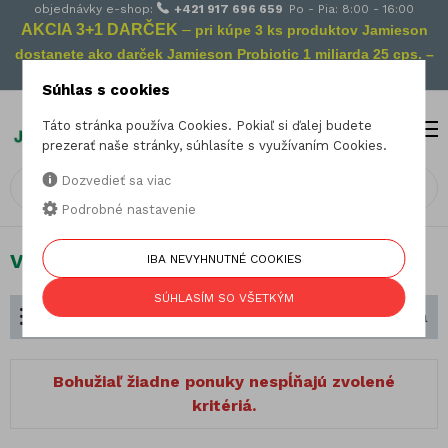
objednávky e-shop:
+421 917 696 659
Po - Pia: 8:00 - 16:00
AKCIA 3+1 DARČEK
–
pri kúpe 3 ks produktov Jamieson
dostanete ako darček Jamieson Probiotic 1 miliarda 25 cps. –
Vaša prevencia na cestách!
Súhlas s cookies
Táto stránka používa Cookies. Pokiaľ si ďalej budete
MENU
0
prezerať naše stránky, súhlasíte s využívaním Cookies.
Dozvedieť sa viac
Podrobné nastavenie
Vybrané produkty
IBA NEVYHNUTNÉ COOKIES
SÚHLASÍM SO VŠETKÝM
Rozdelenie podľa zamerania
Zoradiť podľa
Bohužiaľ žiadne ponuky nespĺňajú zvolené
kritériá.