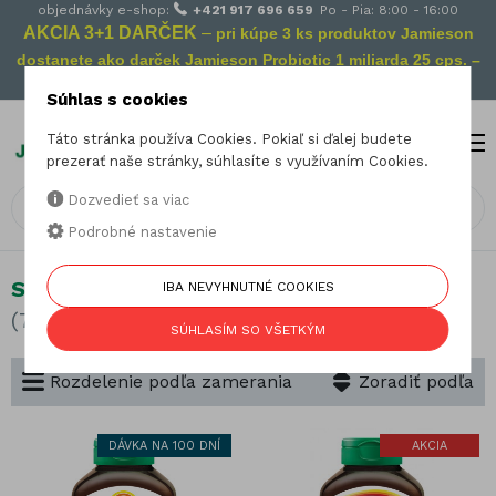
objednávky e-shop:
+421 917 696 659
Po - Pia: 8:00 - 16:00
AKCIA 3+1 DARČEK
–
pri kúpe 3 ks produktov Jamieson
dostanete ako darček Jamieson Probiotic 1 miliarda 25 cps. –
Vaša prevencia na cestách!
Súhlas s cookies
Táto stránka používa Cookies. Pokiaľ si ďalej budete
MENU
0
prezerať naše stránky, súhlasíte s využívaním Cookies.
Dozvedieť sa viac
Podrobné nastavenie
Starostlivosť o oči
IBA NEVYHNUTNÉ COOKIES
(7 produktov)
SÚHLASÍM SO VŠETKÝM
Rozdelenie podľa zamerania
Zoradiť podľa
DÁVKA NA 100 DNÍ
AKCIA