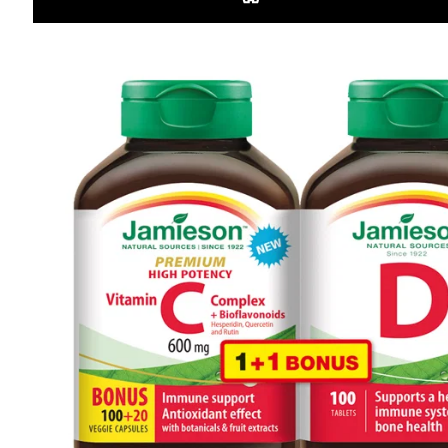
Informácie
Iné stránky Jamieson
Prihlásenie do newslettra
Zadaním emailovej adresy a odoslaním formulára udeľujete svoj súhlas so
spracovaním osobných údajov na účely marketingu. Pre bližšie informácie
o spracovaní osobných údajov pozrite stránku Informácie o spracovaní
osobných údajov.
Zásady ochrany osobných údajov >>
|
Nastavenie súborov cookies