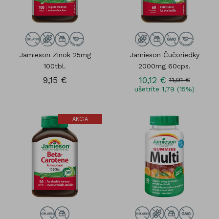
Jamieson Zinok 25mg
Jamieson Čučoriedky
100tbl.
2000mg 60cps.
9,15 €
10,12 €
11,91 €
ušetríte 1,79 (15%)
AKCIA