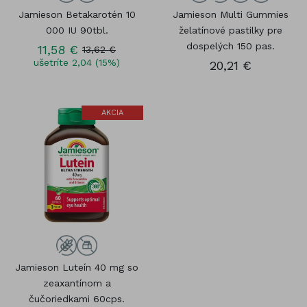
Jamieson Betakarotén 10
Jamieson Multi Gummies
000 IU 90tbl.
želatínové pastilky pre
dospelých 150 pas.
11,58 €
13,62 €
ušetríte 2,04 (15%)
20,21 €
AKCIA
Jamieson Luteín 40 mg so
zeaxantínom a
čučoriedkami 60cps.