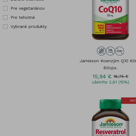
Pre vegetariánov
Pre tehotné
Vybrané produkty
Jamieson Koenzým Q10 6
80cps.
15,94 €
18,75 €
ušetríte 2,81 (15%)
AKC