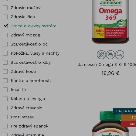
kĺby
Pre tehotné
Zdravie mužov
Hor
Zdravé kosti
Vybrané
Zdravie žien
Chr
produkty
Srdce a cievny systém
Jód
Zdravý mozog
Starostlivosť o oči
Pokožka, vlasy a nechty
Starostlivosť o kĺby
Jamieson Omega 3-6-9 100
Zdravé kosti
16,26 €
Kontrola hmotnosti
Imunita
Nálada a energia
Zdravé trávenie
DÁVKA NA 8
Proti stresu
TO
AKC
Pre zdravý spánok
Zdravé starnutie