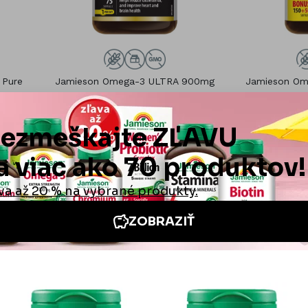
Pure
Jamieson Omega-3 ULTRA 900mg
Jamieson Om
75cps.
26,
ušetr
28,90 €
cie
Iné stránky Jamieson
e neoceniteľná
Medzinárodná stránka