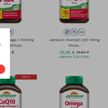
lax Omega-3 1000mg
Jamieson Koenzým Q10 120mg
,
ý olej 200cps.
60cps.
23,22 €
20,06 €
23,60 €
ušetríte 3,54 (15%)
AKCIA