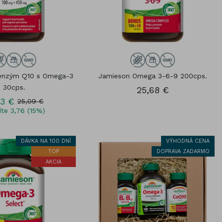
enzým Q10 s Omega-3
Jamieson Omega 3-6-9 200cps.
30cps.
25,68 €
33 €
25,09 €
íte 3,76 (15%)
DÁVKA NA 100 DNÍ
VÝHODNÁ CENA
TOP
DOPRAVA ZADARMO
AKCIA