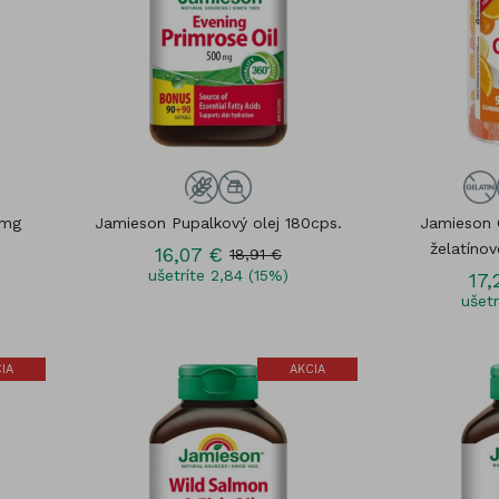
0mg
Jamieson Pupalkový olej 180cps.
Jamieson
želatínov
16,07 €
18,91 €
ušetríte 2,84 (15%)
17,
ušetr
IA
AKCIA