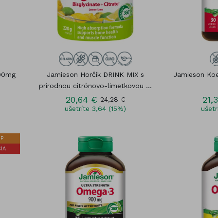
00mg
Jamieson Horčík DRINK MIX s
Jamieson Ko
prírodnou citrónovo-limetkovou ...
20,64 €
21,
24,28 €
ušetríte 3,64 (15%)
ušetr
P
IA