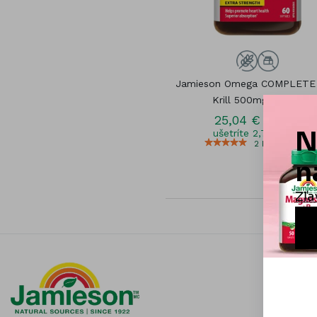
Jamieson Omega COMPLETE 
Krill 500mg 60cps.
25,04 €
27,82 €
ušetríte 2,78 (10%)
2
Hodnotenia
Informá
Čistota j