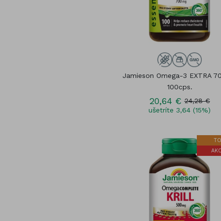
Jamieson Omega-3 EXTRA 7
100cps.
20,64 €
24,28 €
ušetríte 3,64 (15%)
TO
AKC