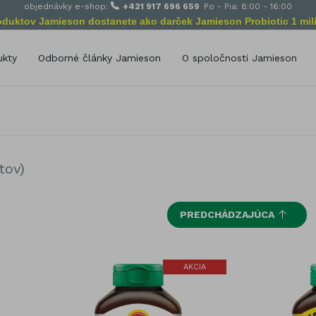
objednávky e-shop:
+421 917 696 659
Po - Pia: 8:00 - 16:00
roduktov Jamieson dostanete ako darček Jamieson Probiotic 1 mili
ukty
Odborné články Jamieson
O spoločnosti Jamieson
Poslanie spoločnosti Jamie
delenie podľa zloženia
Od začiatkov po dnes
amín A
Selén
amín B
Vápnik (Calcium)
amín C
Zinok
tov)
amín D
Železo
Bylinné výťažky
amín E
PREDCHÁDZAJÚCA
Omega Esenciálne mastné kyse
amín K
Glukozamín
míny pre deti
Probiotiká
AKCIA
ivitamíny pre dospelých
Podpora výživy
rály
Antioxidanty
lík