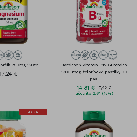
orčík 250mg 150tbl.
Jamieson Vitamín B12 Gummies
1200 mcg želatínové pastilky 70
17,24 €
pas.
14,81 €
17,42 €
ušetríte 2,61 (15%)
AKCIA