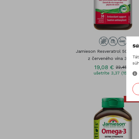
Sú
Jamieson Resveratrol 50mg ex
Tát
z červeného vína 30cps.
súh
19,08 €
22,45 €
ušetríte 3,37 (15%)
AKC