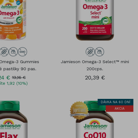
 Omega-3 Gummies
Jamieson Omega-3 Select™ mini
é pastilky 90 pas.
200cps.
24 €
20,39 €
19,16 €
íte 1,92 (10%)
DÁVKA NA 60 DNÍ
AKCIA