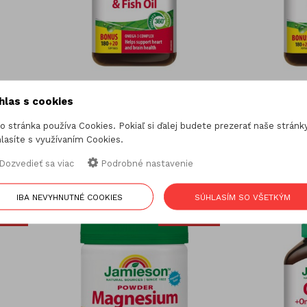
hlas s cookies
trakt
Jamieson Salmon Omega-3
Jamieson F
o stránka používa Cookies. Pokiaľ si ďalej budete prezerať naše stránky
komplex z lososa a rybích olejov
ľanov
lasíte s využívaním Cookies.
200cps.
20,20 €
Dozvedieť sa viac
Podrobné nastavenie
22,45 €
ušetríte 2,25 (10%)
IBA NEVYHNUTNÉ COOKIES
SÚHLASÍM SO VŠETKÝM
IA
AKCIA