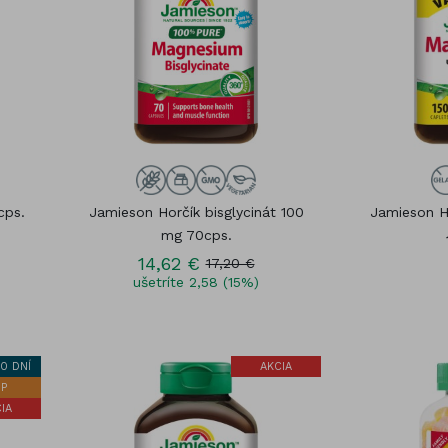
Kozmetika
čík (Magnesium)
Vitamínové sady
óm
Gummies
cps.
Jamieson Horčík bisglycinát 100
Jamieson H
mg 70cps.
14,62 €
17,20 €
ušetríte 2,58 (15%)
0 DNÍ
AKCIA
P
IA