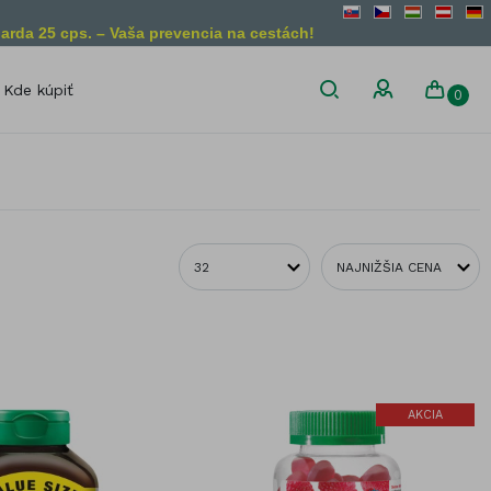
arda 25 cps. – Vaša prevencia na cestách!
Kde kúpiť
0
son
Diétne obmedzenia
Bez lepku
Vegánsky
produkt
Bez laktózy
Vegetariánsky
Bez želatíny
produkt
Bez GMO
liny
AKCIA