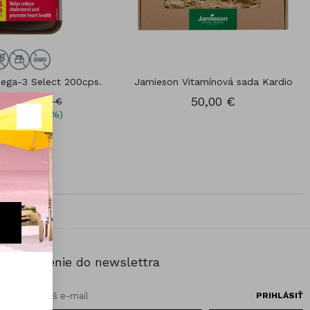
ega-3 Select 200cps.
Jamieson Vitamínová sada Kardio
29 €
50,00 €
30,93 €
íte 4,64 (15%)
Prihlásenie do newslettra