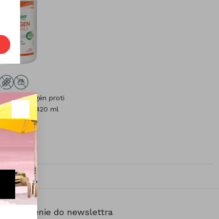
ekutý kolagén proti
s biotínom 420 ml
27,20 €
Prihlásenie do newslettra