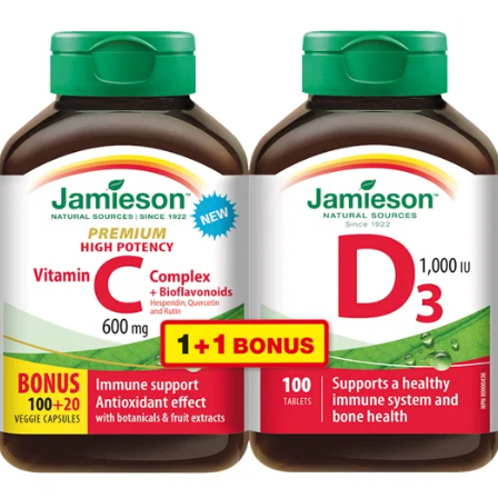
e neoceniteľná
Medzinárodná stránka
 odpovede
Jamieson na Facebooku
é podmienky
Jamieson na Instagrame
é podmienky
platby a doručenia
ie od zmluvy /
a tovaru
te nás
ookies
chrany osobných
ľavy