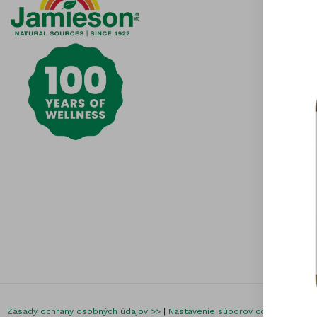
Čistota j
Otázky a
Všeobecn
Obchodn
Možnosti 
Odstúpen
reklamáci
Kontaktuj
Súbory c
Zásady o
údajov
Akcie a z
Zásady ochrany osobných údajov >>
|
Nastavenie súborov cookies