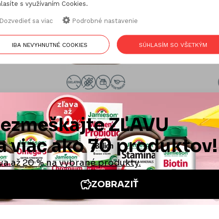
lasíte s využívaním Cookies.
Dozvedieť sa viac
Podrobné nastavenie
IBA NEVYHNUTNÉ COOKIES
SÚHLASÍM SO VŠETKÝM
0cps.
Jamieson Niacín 500 mg/NAD+ s
Jamieson T
inozitolom 60tbl.
vráskam 
20,49 €
cie
Iné stránky Jamieson