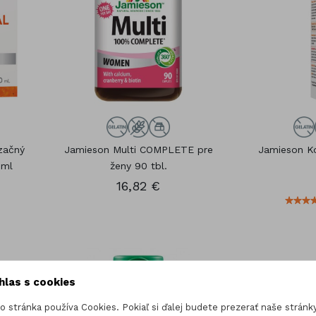
Kozmetika
čík (Magnesium)
Vitamínové sady
óm
Gummies
začný
Jamieson Multi COMPLETE pre
Jamieson Ko
0ml
ženy 90 tbl.
16,82 €
hlas s cookies
o stránka používa Cookies. Pokiaľ si ďalej budete prezerať naše stránky