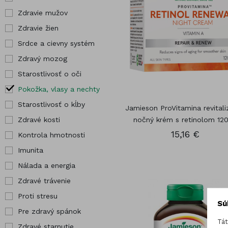
kĺby
Pre tehotné
Zdravie mužov
Hor
Zdravé kosti
Vybrané
Zdravie žien
Chr
produkty
Srdce a cievny systém
Jód
Zdravý mozog
Starostlivosť o oči
Pokožka, vlasy a nechty
Starostlivosť o kĺby
Jamieson ProVitamina revitali
Zdravé kosti
nočný krém s retinolom 12
15,16 €
Kontrola hmotnosti
Imunita
Nálada a energia
Zdravé trávenie
Proti stresu
Sú
Pre zdravý spánok
Tát
Zdravé starnutie