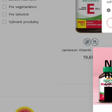
súh
Pre vegetariánov
Pre tehotné
Vybrané produkty
Jamieson Vitamín E 400 IU 12
19,69 €
Informá