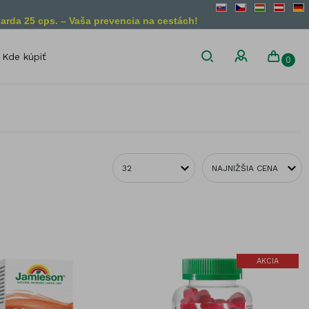
arda 25 cps. – Vaša prevencia na cestách!
Kde kúpiť
0
son
Diétne obmedzenia
Bez lepku
Vegánsky
produkt
Bez laktózy
Vegetariánsky
Bez želatíny
produkt
Bez GMO
liny
AKCIA