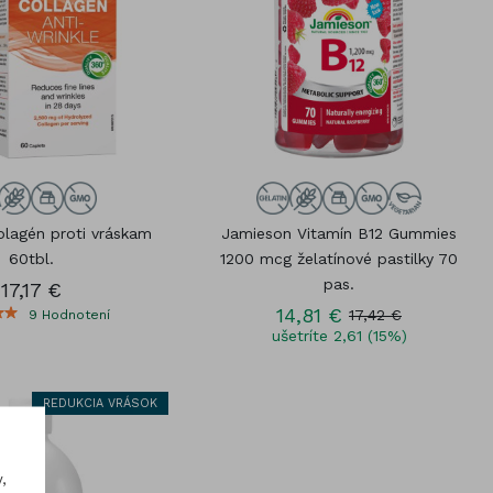
lagén proti vráskam
Jamieson Vitamín B12 Gummies
60tbl.
1200 mcg želatínové pastilky 70
pas.
17,17 €
14,81 €
17,42 €
9
Hodnotení
ušetríte 2,61 (15%)
REDUKCIA VRÁSOK
,