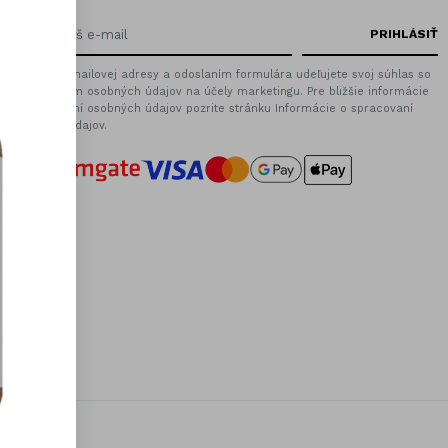
Zadaním emailovej adresy a odoslaním formulára udeľujete svoj súhlas so
spracovaním osobných údajov na účely marketingu. Pre bližšie informácie
o spracovaní osobných údajov pozrite stránku Informácie o spracovaní
osobných údajov.