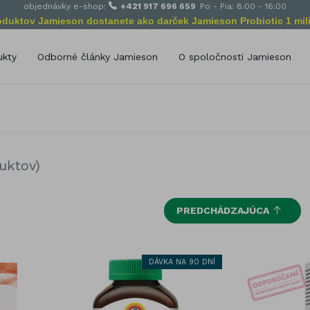
objednávky e-shop:
+421 917 696 659
Po - Pia: 8:00 - 16:00
roduktov Jamieson dostanete ako darček Jamieson Probiotic 1 mili
ukty
Odborné články Jamieson
O spoločnosti Jamieson
Poslanie spoločnosti Jamie
delenie podľa zloženia
Od začiatkov po dnes
amín A
Selén
amín B
Vápnik (Calcium)
amín C
Zinok
uktov)
amín D
Železo
Bylinné výťažky
amín E
PREDCHÁDZAJÚCA
Omega Esenciálne mastné kyse
amín K
Glukozamín
míny pre deti
Probiotiká
DÁVKA NA 90 DNÍ
ivitamíny pre dospelých
Podpora výživy
rály
Antioxidanty
lík