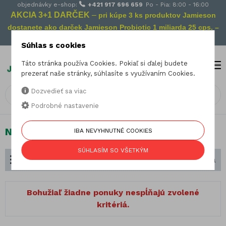
objednávky e-shop:
+421 917 696 659
Po - Pia: 8:00 - 16:00
AKCIA 3+1 DARČEK
–
pri kúpe 3 ks produktov Jamieson
dostanete ako darček Jamieson Probiotic 1 miliarda 25 cps. –
Vaša prevencia na cestách!
Súhlas s cookies
Táto stránka používa Cookies. Pokiaľ si ďalej budete
MENU
0
prezerať naše stránky, súhlasíte s využívaním Cookies.
Dozvedieť sa viac
Podrobné nastavenie
Nálada a energia
IBA NEVYHNUTNÉ COOKIES
SÚHLASÍM SO VŠETKÝM
Rozdelenie podľa zamerania
Zoradiť podľa
Bohužiaľ žiadne ponuky nespĺňajú zvolené
kritériá.