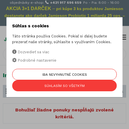
objednávky e-shop:
+421 917 696 659
Po - Pia: 8:00 - 16:00
AKCIA 3+1 DARČEK
–
pri kúpe 3 ks produktov Jamieson
dostanete ako darček Jamieson Probiotic 1 miliarda 25 cps. –
Vaša prevencia na cestách!
Súhlas s cookies
Táto stránka používa Cookies. Pokiaľ si ďalej budete
MENU
0
prezerať naše stránky, súhlasíte s využívaním Cookies.
Dozvedieť sa viac
Podrobné nastavenie
Imunita
IBA NEVYHNUTNÉ COOKIES
SÚHLASÍM SO VŠETKÝM
Rozdelenie podľa zamerania
Zoradiť podľa
Bohužiaľ žiadne ponuky nespĺňajú zvolené
kritériá.