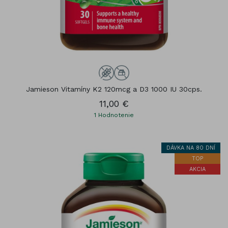
Jamieson Vitamíny K2 120mcg a D3 1000 IU 30cps.
11,00 €
1
Hodnotenie
DÁVKA NA 80 DNÍ
TOP
AKCIA