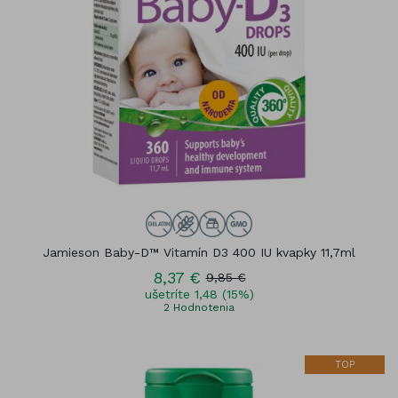
Jamieson Baby-D™ Vitamín D3 400 IU kvapky 11,7ml
8,37 €
9,85 €
ušetríte 1,48 (15%)
2
Hodnotenia
TOP