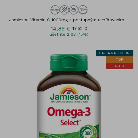
Jamieson Vitamín C 1000mg s postupným uvoľňovaním ...
14,89 €
17,52 €
ušetríte 2,63 (15%)
DÁVKA NA 100 DNÍ
TOP
AKCIA