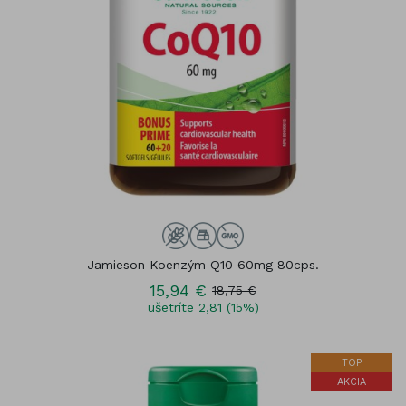
Jamieson Koenzým Q10 60mg 80cps.
15,94 €
18,75 €
ušetríte 2,81 (15%)
TOP
AKCIA