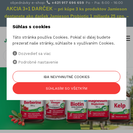
objednávky e-shop:
+421 917 696 659
Po - Pia: 8:00 - 16:00
AKCIA 3+1 DARČEK
–
pri kúpe 3 ks produktov Jamieson
dostanete ako darček Jamieson Probiotic 1 miliarda 25 cps. –
Vaša prevencia na cestách!
Súhlas s cookies
Táto stránka používa Cookies. Pokiaľ si ďalej budete
MENU
0
prezerať naše stránky, súhlasíte s využívaním Cookies.
Dozvedieť sa viac
Podrobné nastavenie
IBA NEVYHNUTNÉ COOKIES
SÚHLASÍM SO VŠETKÝM