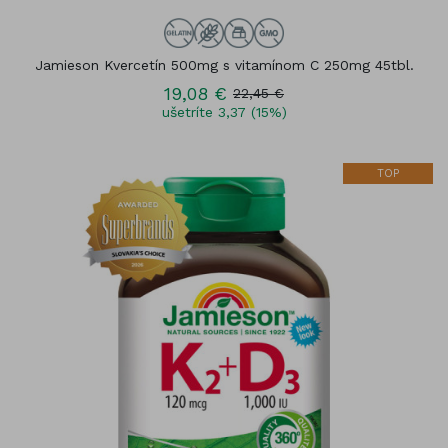
Jamieson Kvercetín 500mg s vitamínom C 250mg 45tbl.
19,08 €
22,45 €
ušetríte 3,37 (15%)
TOP